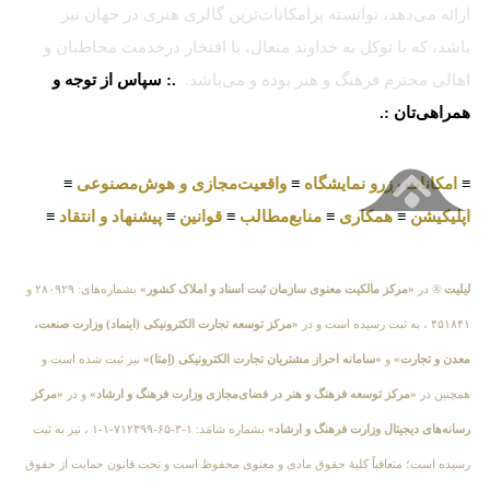
ارائه می‌دهد، توانسته پرامکانات‌ترین گالری هنری در جهان نیز
باشد، که با توکل به خداوند متعال، با افتخار درخدمت مخاطبان و
اهالی محترم فرهنگ و هنر بوده و می‌باشد.
.: سپاس از توجه و
همراهی‌تان :.
≡
امکانات رزرو نمایشگاه
≡
واقعیت‌مجازی و هوش‌مصنوعی
≡
اپلیکیشن
≡
همکاری
≡
منابع‌مطالب
≡
قوانین
≡
پیشنهاد و انتقاد
≡
لیلیت
® در
«مرکز مالکیت معنوی سازمان ثبت اسناد و املاک کشور»
بشماره‌های: ۲۸۰۹۲۹ و
۴۵۱۸۴۱ ، به ثبت رسیده است و در
«مرکز توسعه تجارت الکترونیکی (اینماد) وزارت صنعت،
معدن و تجارت»
و
«سامانه احراز مشتریان تجارت الکترونیکی (اِمتا)»
نیز ثبت شده است و
همچنین در
«مرکز توسعه فرهنگ و هنر در فضای‌مجازی وزارت فرهنگ و ارشاد»
و در
«مرکز
رسانه‌های دیجیتال وزارت فرهنگ و ارشاد»
بشماره شامَد: ۱-۳-۶۵-۷۱۲۳۹۹-۱-۱ ، نیز به ثبت
رسیده است؛ متعاقباً کلیهٔ حقوق مادی و معنوی محفوظ است و تحت قانون حمایت از حقوق