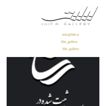
❖ رایـانـامـه :
info@lilit.ir
❖ تــلــگــرام :
lilit_gallery
❖اینستاگرام:
lilit_gallery