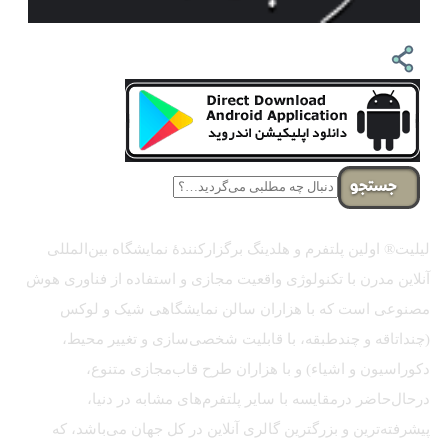
جستجو
لیلیت® اولین پلتفرم و هلدینگ برگزارکنندهٔ نمایشگاه بین‌المللی
آنلاین مدرن با تکنولوژی واقعیت مجازی و استفاده از فناوری هوش
مصنوعی است که با هزاران سالن نمایشگاهی شیک و لوکس
(چنداتاقه و چندطبقه، با قابلیت شخصی‌سازی و تغییر محیط،
دکوراسیون و اشیاء) و با هزاران طرح قاب‌مجازی متنوع،
درحال‌حاضر درمقایسه با سایر پلتفرم‌های مشابه در دنیا،
پیشرفته‌ترین و بزرگترین گالری آنلاین در کل جهان می‌باشد، که