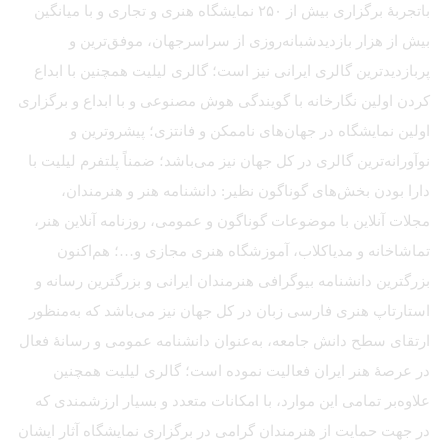
باتجربهٔ برگزاری بیش از ۲۵۰ نمایشگاه هنری و تجاری و با میانگین
بیش از هزار بازدیدشبانه‌روزی از سراسرجهان، موفق‌ترین و
پربازدیدترین گالری ایرانی نیز است؛ گالری لیلیت همچنین با ابداع
کردن اولین نگارخانه با گویندگی هوش مصنوعی و با ابداع و برگزاری
اولین نمایشگاه در جهان‌های ناممکن و فانتزی؛ پیشروترین و
نوآورانه‌ترین گالری در کل جهان نیز می‌باشد؛ ضمناً پلتفرم لیلیت با
دارا بودن بخش‌های گوناگون نظیر: دانشنامه هنر و هنرمندان،
مجلات آنلاین با موضوعات گوناگون و عمومی، روزنامه آنلاین هنر،
تماشاخانه و مدیاکلاب، آموزشگاه هنری مجازی و…؛ هم‌اکنون
بزرگترین دانشنامه بیوگرافی هنرمندان ایرانی و بزرگترین رسانه و
استارتاپ هنری فارسی زبان در کل جهان نیز می‌باشد که به‌منظور
ارتقای سطح دانش جامعه، به‌عنوان دانشنامه عمومی و رسانهٔ فعال
در عرصهٔ هنر ایران فعالیت نموده است؛ گالری لیلیت همچنین
علاوه‌بر تمامی این موارد، با امکانات متعدد و بسیار ارزشمندی که
در جهت حمایت از هنرمندان گرامی در برگزاری نمایشگاه آثار ایشان