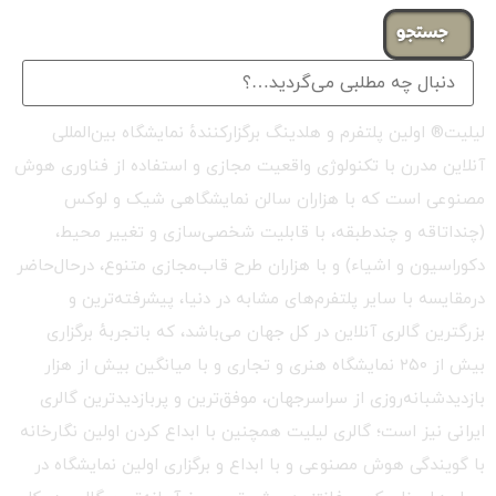
جستجو
لیلیت® اولین پلتفرم و هلدینگ برگزارکنندهٔ نمایشگاه بین‌المللی
آنلاین مدرن با تکنولوژی واقعیت مجازی و استفاده از فناوری هوش
مصنوعی است که با هزاران سالن نمایشگاهی شیک و لوکس
(چنداتاقه و چندطبقه، با قابلیت شخصی‌سازی و تغییر محیط،
دکوراسیون و اشیاء) و با هزاران طرح قاب‌مجازی متنوع، درحال‌حاضر
درمقایسه با سایر پلتفرم‌های مشابه در دنیا، پیشرفته‌ترین و
بزرگترین گالری آنلاین در کل جهان می‌باشد، که باتجربهٔ برگزاری
بیش از ۲۵۰ نمایشگاه هنری و تجاری و با میانگین بیش از هزار
بازدیدشبانه‌روزی از سراسرجهان، موفق‌ترین و پربازدیدترین گالری
ایرانی نیز است؛ گالری لیلیت همچنین با ابداع کردن اولین نگارخانه
با گویندگی هوش مصنوعی و با ابداع و برگزاری اولین نمایشگاه در