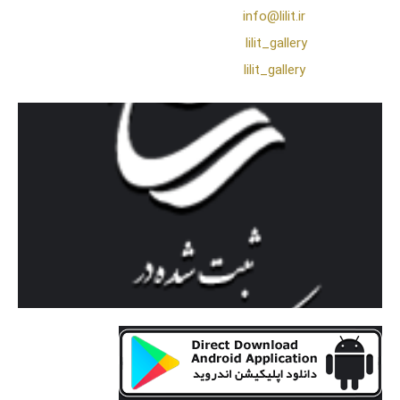
❖ رایـانـامـه :
info@lilit.ir
❖ تــلــگــرام :
lilit_gallery
❖اینستاگرام:
lilit_gallery