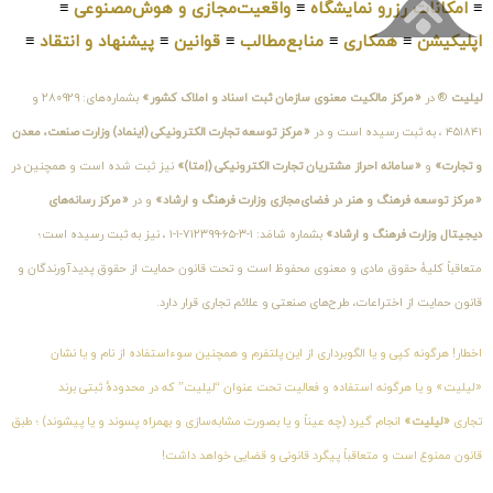
≡
امکانات رزرو نمایشگاه
≡
واقعیت‌مجازی و هوش‌مصنوعی
≡
اپلیکیشن
≡
همکاری
≡
منابع‌مطالب
≡
قوانین
≡
پیشنهاد و انتقاد
≡
لیلیت
® در
«مرکز مالکیت معنوی سازمان ثبت اسناد و املاک کشور»
بشماره‌های: ۲۸۰۹۲۹ و
۴۵۱۸۴۱ ، به ثبت رسیده است و در
«مرکز توسعه تجارت الکترونیکی (اینماد) وزارت صنعت، معدن
و تجارت»
و
«سامانه احراز مشتریان تجارت الکترونیکی (اِمتا)»
نیز ثبت شده است و همچنین در
«مرکز توسعه فرهنگ و هنر در فضای‌مجازی وزارت فرهنگ و ارشاد»
و در
«مرکز رسانه‌های
دیجیتال وزارت فرهنگ و ارشاد»
بشماره شامَد: ۱-۳-۶۵-۷۱۲۳۹۹-۱-۱ ، نیز به ثبت رسیده است؛
متعاقباً کلیهٔ حقوق مادی و معنوی محفوظ است و تحت قانون حمایت از حقوق پدیدآورندگان و
قانون حمایت از اختراعات، طرح‌های صنعتی و علائم تجاری قرار دارد.
اخطار! هرگونه کپی و یا الگوبرداری از این پلتفرم و همچنین سوءاستفاده از نام و یا نشان
«لیلیت» و یا هرگونه استفاده و فعالیت تحت عنوان “لیلیت” که در محدودهٔ ثبتی برند
تجاری
«لیلیت»
انجام گیرد (چه عیناً و یا بصورت مشابه‌سازی و بهمراه پسوند و یا پیشوند) ؛ طبق
قانون ممنوع است و متعاقباً پیگرد قانونی و قضایی خواهد داشت!