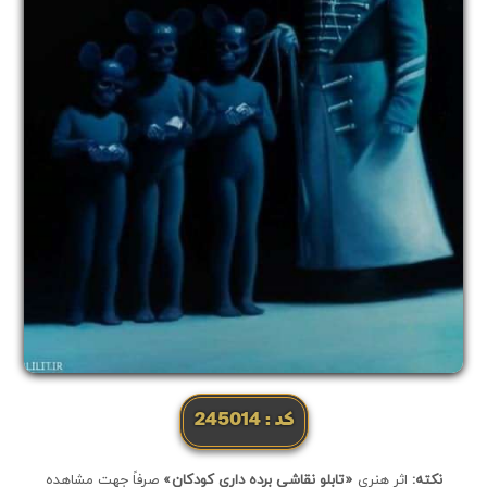
کد: 245014
نکته:
اثر هنری
«تابلو نقاشی برده داری کودکان»
صرفاً جهت مشاهده