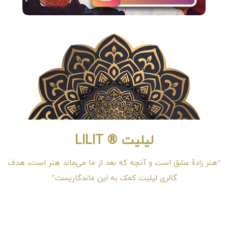
لیلیت ® LILIT
“هنر زادهٔ عشق است و آنچه که بعد از ما می‌ماند هنر است، هدف
گالری لیلیت کمک به این ماندگاریست”