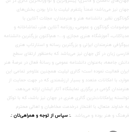
جهان‌های ناممکن و فانتزی؛ پیشروترین و نوآورانه‌ترین گالری در کل
جهان نیز می‌باشد؛ ضمناً پلتفرم لیلیت با دارا بودن بخش‌های
گوناگون نظیر: دانشنامه هنر و هنرمندان، مجلات آنلاین با
موضوعات گوناگون و عمومی، روزنامه آنلاین هنر، تماشاخانه و
مدیاکلاب، آموزشگاه هنری مجازی و…؛ هم‌اکنون بزرگترین دانشنامه
بیوگرافی هنرمندان ایرانی و بزرگترین رسانه و استارتاپ هنری
فارسی زبان در کل جهان نیز می‌باشد که به‌منظور ارتقای سطح
دانش جامعه، به‌عنوان دانشنامه عمومی و رسانهٔ فعال در عرصهٔ هنر
ایران فعالیت نموده است؛ گالری لیلیت همچنین علاوه‌بر تمامی این
موارد، با امکانات متعدد و بسیار ارزشمندی که در جهت حمایت از
هنرمندان گرامی در برگزاری نمایشگاه آثار ایشان ارائه می‌دهد،
توانسته پرامکانات‌ترین گالری هنری در جهان نیز باشد، که با توکل
به خداوند متعال، با افتخار درخدمت مخاطبان و اهالی محترم
فرهنگ و هنر بوده و می‌باشد.
.: سپاس از توجه و همراهی‌تان :.