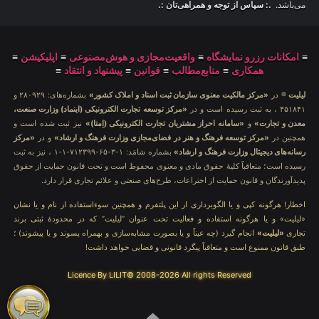
می‌باشد.
.: سپاس از توجه و همراهی‌تان :.
≡
امکانات رزرو نمایشگاه
≡
واقعیت‌مجازی و هوش‌مصنوعی
≡
اپلیکیشن
≡
همکاری
≡
منابع‌مطالب
≡
قوانین
≡
پیشنهاد و انتقاد
≡
لیلیت
® در
«مرکز مالکیت معنوی سازمان ثبت اسناد و املاک کشور»
بشماره‌های: ۲۸۰۹۲۹ و
۴۵۱۸۴۱ ، به ثبت رسیده است و در
«مرکز توسعه تجارت الکترونیکی (اینماد) وزارت صنعت،
معدن و تجارت»
و
«سامانه احراز مشتریان تجارت الکترونیکی (اِمتا)»
نیز ثبت شده است و
همچنین در
«مرکز توسعه فرهنگ و هنر در فضای‌مجازی وزارت فرهنگ و ارشاد»
و در
«مرکز
رسانه‌های دیجیتال وزارت فرهنگ و ارشاد»
بشماره شامَد: ۱-۳-۶۵-۷۱۲۳۹۹-۱-۱ ، نیز به ثبت
رسیده است؛ متعاقباً کلیهٔ حقوق مادی و معنوی محفوظ است و تحت قانون حمایت از حقوق
پدیدآورندگان و قانون حمایت از اختراعات، طرح‌های صنعتی و علائم تجاری قرار دارد.
اخطار! هرگونه کپی و یا الگوبرداری از این پلتفرم و همچنین سوءاستفاده از نام و یا نشان
«لیلیت» و یا هرگونه استفاده و فعالیت تحت عنوان “لیلیت” که در محدودهٔ ثبتی برند
تجاری
«لیلیت»
انجام گیرد (چه عیناً و یا بصورت مشابه‌سازی و بهمراه پسوند و یا پیشوند) ؛
طبق قانون ممنوع است و متعاقباً پیگرد قانونی و قضایی خواهد داشت!
Licence By LILIT© 2008-2026 All rights Reserved