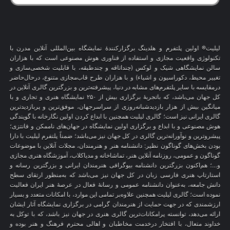
لیلیت® اولین پلتفرم و هلدینگ برگزارکنندهٔ نمایشگاه بین‌المللی آنلاین مدرن با
تکنولوژی واقعیت مجازی و استفاده از فناوری هوش مصنوعی است که با هزاران
سالن نمایشگاهی شیک و لوکس (چنداتاقه و چندطبقه، با قابلیت شخصی‌سازی و
تغییر محیط، دکوراسیون و اشیاء) و با هزاران طرح قاب‌مجازی متنوع، درحال‌حاضر
درمقایسه با سایر پلتفرم‌های مشابه در دنیا، پیشرفته‌ترین و بزرگترین گالری آنلاین در
کل جهان می‌باشد، که باتجربهٔ برگزاری بیش از ۲۵۰ نمایشگاه هنری و تجاری و با
میانگین بیش از هزار بازدیدشبانه‌روزی از سراسرجهان، موفق‌ترین و پربازدیدترین
گالری ایرانی نیز است؛ گالری لیلیت همچنین با ابداع کردن اولین نگارخانه با گویندگی
هوش مصنوعی و با ابداع و برگزاری اولین نمایشگاه در جهان‌های ناممکن و فانتزی؛
پیشروترین و نوآورانه‌ترین گالری در کل جهان نیز می‌باشد؛ ضمناً پلتفرم لیلیت با دارا
بودن بخش‌های گوناگون نظیر: دانشنامه هنر و هنرمندان، مجلات آنلاین با موضوعات
گوناگون و عمومی، روزنامه آنلاین هنر، تماشاخانه و مدیاکلاب، آموزشگاه هنری مجازی
و…؛ هم‌اکنون بزرگترین دانشنامه بیوگرافی هنرمندان ایرانی و بزرگترین رسانه و
استارتاپ هنری فارسی زبان در کل جهان نیز می‌باشد که به‌منظور ارتقای سطح
دانش جامعه، به‌عنوان دانشنامه عمومی و رسانهٔ فعال در عرصهٔ هنر ایران فعالیت
نموده است؛ گالری لیلیت همچنین علاوه‌بر تمامی این موارد، با امکانات متعدد و بسیار
ارزشمندی که در جهت حمایت از هنرمندان گرامی در برگزاری نمایشگاه آثار ایشان
ارائه می‌دهد، توانسته پرامکانات‌ترین گالری هنری در جهان نیز باشد، که با توکل به
خداوند متعال، با افتخار درخدمت مخاطبان و اهالی محترم فرهنگ و هنر بوده و