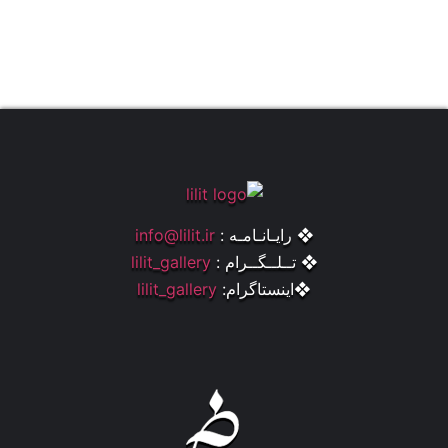
❖ رایـانـامـه :
info@lilit.ir
❖ تــلــگــرام :
lilit_gallery
❖اینستاگرام:
lilit_gallery