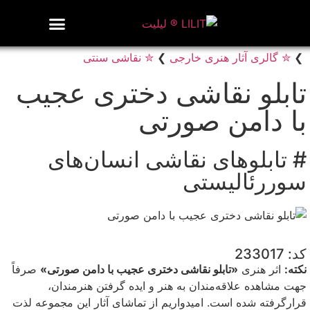
روزنامه هنر
درباره/تماس
مراکز و مشاغل
گالری و نمایشگاه
بیوگرافی هنرمندان
❯
✮ گالری آثار هنری خارجی
❯
✮ نقاشی سنتی
تابلو نقاشی دختری عجیب
با دامن صورتی
# تابلوهای نقاشی انسان‌های
سوررئالیستی
کد: 233017
نکته:
اثر هنری
«تابلو نقاشی دختری عجیب با دامن صورتی»
صرفاً
جهت مشاهده علاقه‌مندان به هنر و ایده گرفتن هنرمندان،
قرارگرفته شده است. امیدواریم از تماشای آثار این مجموعه لذت