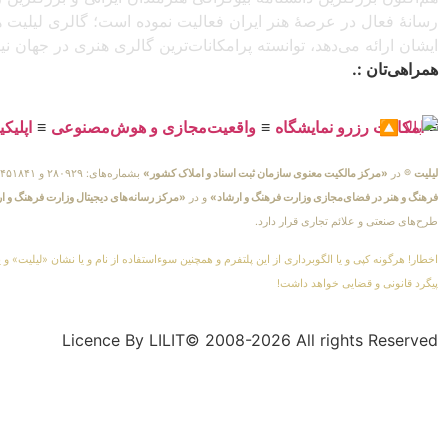
رسانهٔ فعال در عرصهٔ هنر ایران فعالیت نموده است؛ گالری لیلیت ه
ایشان ارائه می‌دهد، توانسته پرامکانات‌ترین گالری هنری در جهان ن
همراهی‌تان :.
≡
امکانات رزرو نمایشگاه
≡
واقعیت‌مجازی و هوش‌مصنوعی
≡
اپلیک
لیلیت
® در
«مرکز مالکیت معنوی سازمان ثبت اسناد و املاک کشور»
بشماره‌های: ۲۸۰۹۲۹ و ۴۵۱۸۴۱ ، به ثبت رسیده است و در
فرهنگ و هنر در فضای‌مجازی وزارت فرهنگ و ارشاد»
و در
«مرکز رسانه‌های دیجیتال وزارت فرهنگ و ا
طرح‌های صنعتی و علائم تجاری قرار دارد.
اخطار! هرگونه کپی و یا الگوبرداری از این پلتفرم و همچنین سوءاستفاده از نام و یا نشان «لیلیت» و 
پیگرد قانونی و قضایی خواهد داشت!
Licence By LILIT© 2008-2026 All rights Reserved