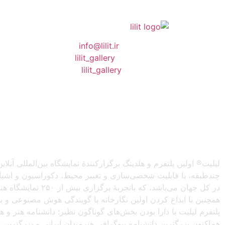
❖ رایـانـامـه :
info@lilit.ir
❖ تــلــگــرام :
lilit_gallery
❖اینستاگرام:
lilit_gallery
لیلیت® اولین پلتفرم و هلدینگ برگزارکنندهٔ نمایشگاه بین‌المللی
چندطبقه، با قابلیت شخصی‌سازی و تغییر محیط، دکوراسیون و اشیاء) 
در کل جهان می‌باش
همچنین با ابداع کردن اولین نگارخانه با گویندگی هوش مصنوعی و با ا
پلتفرم لیلیت با دارا بودن بخش‌های گوناگون نظیر: دانشنامه هنر و
هم‌اکنون بزرگترین دانشنامه بیوگرافی هنرمندان ایرانی و بزرگتری