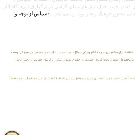
دی که در جهت حمایت از هنرمندان گرامی در برگزاری نمایشگاه آثار
اهالی محترم فرهنگ و هنر بوده و می‌باشد.
.: سپاس از توجه و
امانه احراز مشتریان تجارت الکترونیکی (اِمتا)»
نیز ثبت شده است و همچنین در
«مرکز توسعه
کلیهٔ حقوق مادی و معنوی محفوظ است و تحت قانون حمایت از حقوق پدیدآورندگان و قانون حمایت از اختراعات،
 عیناً و یا بصورت مشابه‌سازی و بهمراه پسوند و یا پیشوند) ؛ طبق قانون ممنوع است و متعاقباً