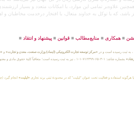
مچنین علاوه‌بر تمامی این موارد، با امکانات متعدد و بسیار ارزشمن
یز باشد، که با توکل به خداوند متعال، با افتخار درخدمت مخاطبان و 
یشن
≡
همکاری
≡
منابع‌مطالب
≡
قوانین
≡
پیشنهاد و انتقاد
≡
«مرکز توسعه تجارت الکترونیکی (اینماد) وزارت صنعت، معدن و تجارت»
و
«س
رشاد»
بشماره شامَد: ۱-۳-۶۵-۷۱۲۳۹۹-۱-۱ ، نیز به ثبت رسیده است؛ متعاقباً 
یا هرگونه استفاده و فعالیت تحت عنوان “لیلیت” که در محدودهٔ ثبتی برند تجاری
«لیلیت»
انجام گیرد (چه