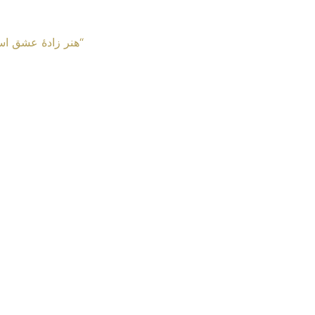
“هنر زادهٔ عشق اس