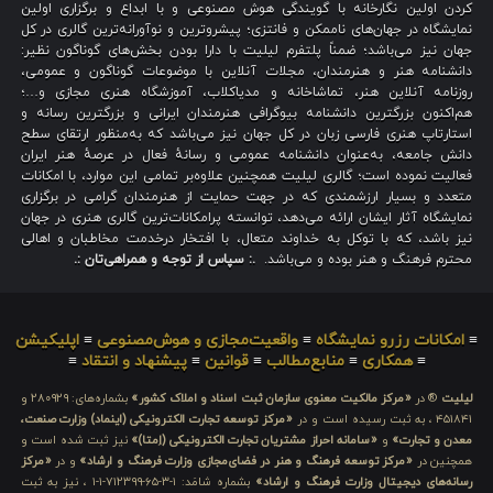
کردن اولین نگارخانه با گویندگی هوش مصنوعی و با ابداع و برگزاری اولین
نمایشگاه در جهان‌های ناممکن و فانتزی؛ پیشروترین و نوآورانه‌ترین گالری در کل
جهان نیز می‌باشد؛ ضمناً پلتفرم لیلیت با دارا بودن بخش‌های گوناگون نظیر:
دانشنامه هنر و هنرمندان، مجلات آنلاین با موضوعات گوناگون و عمومی،
روزنامه آنلاین هنر، تماشاخانه و مدیاکلاب، آموزشگاه هنری مجازی و…؛
هم‌اکنون بزرگترین دانشنامه بیوگرافی هنرمندان ایرانی و بزرگترین رسانه و
استارتاپ هنری فارسی زبان در کل جهان نیز می‌باشد که به‌منظور ارتقای سطح
دانش جامعه، به‌عنوان دانشنامه عمومی و رسانهٔ فعال در عرصهٔ هنر ایران
فعالیت نموده است؛ گالری لیلیت همچنین علاوه‌بر تمامی این موارد، با امکانات
متعدد و بسیار ارزشمندی که در جهت حمایت از هنرمندان گرامی در برگزاری
نمایشگاه آثار ایشان ارائه می‌دهد، توانسته پرامکانات‌ترین گالری هنری در جهان
نیز باشد، که با توکل به خداوند متعال، با افتخار درخدمت مخاطبان و اهالی
محترم فرهنگ و هنر بوده و می‌باشد.
.: سپاس از توجه و همراهی‌تان :.
≡
امکانات رزرو نمایشگاه
≡
واقعیت‌مجازی و هوش‌مصنوعی
≡
اپلیکیشن
≡
همکاری
≡
منابع‌مطالب
≡
قوانین
≡
پیشنهاد و انتقاد
≡
لیلیت
® در
«مرکز مالکیت معنوی سازمان ثبت اسناد و املاک کشور»
بشماره‌های: ۲۸۰۹۲۹ و
۴۵۱۸۴۱ ، به ثبت رسیده است و در
«مرکز توسعه تجارت الکترونیکی (اینماد) وزارت صنعت،
معدن و تجارت»
و
«سامانه احراز مشتریان تجارت الکترونیکی (اِمتا)»
نیز ثبت شده است و
همچنین در
«مرکز توسعه فرهنگ و هنر در فضای‌مجازی وزارت فرهنگ و ارشاد»
و در
«مرکز
رسانه‌های دیجیتال وزارت فرهنگ و ارشاد»
بشماره شامَد: ۱-۳-۶۵-۷۱۲۳۹۹-۱-۱ ، نیز به ثبت