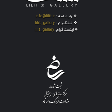
❖ رایـانـامـه :
info@lilit.ir
❖ تــلــگــرام :
lilit_gallery
❖اینستاگرام:
lilit_gallery