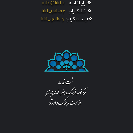
❖ رایـانـامـه :
info@lilit.ir
❖ تــلــگــرام :
lilit_gallery
❖اینستاگرام:
lilit_gallery