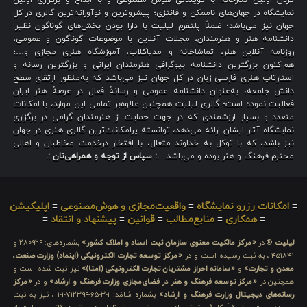
کردن اولین نگارخانه با گویندگی هوش مصنوعی و با ابداع و برگزاری اولین
نمایشگاه در جهان‌های ناممکن و فانتزی؛ پیشروترین و نوآورانه‌ترین گالری در کل
جهان نیز می‌باشد؛ ضمناً پلتفرم لیلیت با دارا بودن بخش‌های گوناگون نظیر:
دانشنامه هنر و هنرمندان، مجلات آنلاین با موضوعات گوناگون و عمومی،
روزنامه آنلاین هنر، تماشاخانه و مدیاکلاب، آموزشگاه هنری مجازی و…؛
هم‌اکنون بزرگترین دانشنامه بیوگرافی هنرمندان ایرانی و بزرگترین رسانه و
استارتاپ هنری فارسی زبان در کل جهان نیز می‌باشد که به‌منظور ارتقای سطح
دانش جامعه، به‌عنوان دانشنامه عمومی و رسانهٔ فعال در عرصهٔ هنر ایران
فعالیت نموده است؛ گالری لیلیت همچنین علاوه‌بر تمامی این موارد، با امکانات
متعدد و بسیار ارزشمندی که در جهت حمایت از هنرمندان گرامی در برگزاری
نمایشگاه آثار ایشان ارائه می‌دهد، توانسته پرامکانات‌ترین گالری هنری در جهان
نیز باشد، که با توکل به خداوند متعال، با افتخار درخدمت مخاطبان و اهالی
محترم فرهنگ و هنر بوده و می‌باشد.
.: سپاس از توجه و همراهی‌تان :.
≡
امکانات رزرو نمایشگاه
≡
واقعیت‌مجازی و هوش‌مصنوعی
≡
اپلیکیشن
≡
همکاری
≡
منابع‌مطالب
≡
قوانین
≡
پیشنهاد و انتقاد
≡
لیلیت
® در
«مرکز مالکیت معنوی سازمان ثبت اسناد و املاک کشور»
بشماره‌های: ۲۸۰۹۲۹ و
۴۵۱۸۴۱ ، به ثبت رسیده است و در
«مرکز توسعه تجارت الکترونیکی (اینماد) وزارت صنعت،
معدن و تجارت»
و
«سامانه احراز مشتریان تجارت الکترونیکی (اِمتا)»
نیز ثبت شده است و
همچنین در
«مرکز توسعه فرهنگ و هنر در فضای‌مجازی وزارت فرهنگ و ارشاد»
و در
«مرکز
رسانه‌های دیجیتال وزارت فرهنگ و ارشاد»
بشماره شامَد: ۱-۳-۶۵-۷۱۲۳۹۹-۱-۱ ، نیز به ثبت