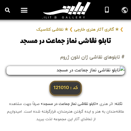
روزنامه هنر
درباره/تماس
مراکز و مشاغل
گالری و نمایشگاه
بیوگرافی هنرمندان
❯
✮ گالری آثار هنری خارجی
❯
✮ نقاشی کلاسیک
تابلو نقاشی نماز جماعت در مسجد
# تابلوهای نقاشی ژان لئون ژروم
کد: 121010
نکته:
اثر هنری
«تابلو نقاشی نماز جماعت در مسجد»
صرفاً جهت مشاهده
علاقه‌مندان به هنر و ایده گرفتن هنرمندان، قرارگرفته شده است. امیدواریم
از تماشای آثار این مجموعه لذت ببرید.