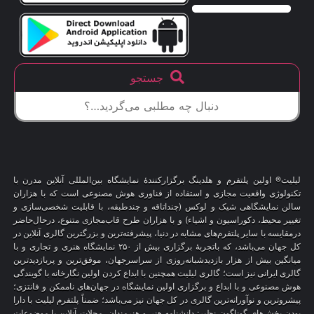
جستجو
لیلیت® اولین پلتفرم و هلدینگ برگزارکنندهٔ نمایشگاه بین‌المللی آنلاین مدرن با
تکنولوژی واقعیت مجازی و استفاده از فناوری هوش مصنوعی است که با هزاران
سالن نمایشگاهی شیک و لوکس (چنداتاقه و چندطبقه، با قابلیت شخصی‌سازی و
تغییر محیط، دکوراسیون و اشیاء) و با هزاران طرح قاب‌مجازی متنوع، درحال‌حاضر
درمقایسه با سایر پلتفرم‌های مشابه در دنیا، پیشرفته‌ترین و بزرگترین گالری آنلاین در
کل جهان می‌باشد، که باتجربهٔ برگزاری بیش از ۲۵۰ نمایشگاه هنری و تجاری و با
میانگین بیش از هزار بازدیدشبانه‌روزی از سراسرجهان، موفق‌ترین و پربازدیدترین
گالری ایرانی نیز است؛ گالری لیلیت همچنین با ابداع کردن اولین نگارخانه با گویندگی
هوش مصنوعی و با ابداع و برگزاری اولین نمایشگاه در جهان‌های ناممکن و فانتزی؛
پیشروترین و نوآورانه‌ترین گالری در کل جهان نیز می‌باشد؛ ضمناً پلتفرم لیلیت با دارا
بودن بخش‌های گوناگون نظیر: دانشنامه هنر و هنرمندان، مجلات آنلاین با موضوعات