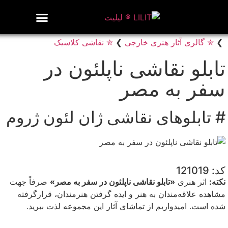
روزنامه هنر
درباره/تماس
مراکز و مشاغل
گالری و نمایشگاه
بیوگرافی هنرمندان
❯
✮ گالری آثار هنری خارجی
❯
✮ نقاشی کلاسیک
تابلو نقاشی ناپلئون در
سفر به مصر
# تابلوهای نقاشی ژان لئون ژروم
کد: 121019
نکته:
اثر هنری
«تابلو نقاشی ناپلئون در سفر به مصر»
صرفاً جهت
مشاهده علاقه‌مندان به هنر و ایده گرفتن هنرمندان، قرارگرفته
شده است. امیدواریم از تماشای آثار این مجموعه لذت ببرید.