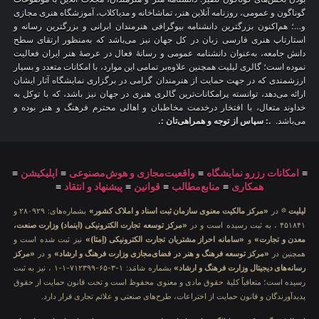
گوناگون و عمومی، روزنامه آنلاین هنر، تماشاخانه و مدیاکلاب، آموزشگاه هنری مجازی
و…؛ هم‌اکنون بزرگترین دانشنامه بیوگرافی هنرمندان ایرانی و بزرگترین رسانه و
استارتاپ هنری فارسی زبان در کل جهان نیز می‌باشد که به‌منظور ارتقای سطح
دانش جامعه، به‌عنوان دانشنامه عمومی و رسانهٔ فعال در عرصهٔ هنر ایران فعالیت
نموده است؛ گالری لیلیت همچنین علاوه‌بر تمامی این موارد، با امکانات متعدد و بسیار
ارزشمندی که در جهت حمایت از هنرمندان گرامی در برگزاری نمایشگاه آثار ایشان
ارائه می‌دهد، توانسته پرامکانات‌ترین گالری هنری در جهان نیز باشد، که با توکل به
خداوند متعال، با افتخار درخدمت مخاطبان و اهالی محترم فرهنگ و هنر بوده و
می‌باشد.
.: سپاس از توجه و همراهی‌تان :.
≡
امکانات رزرو نمایشگاه
≡
واقعیت‌مجازی و هوش‌مصنوعی
≡
اپلیکیشن
≡
همکاری
≡
منابع‌مطالب
≡
قوانین
≡
پیشنهاد و انتقاد
≡
لیلیت
® در
«مرکز مالکیت معنوی سازمان ثبت اسناد و املاک کشور»
بشماره‌های: ۲۸۰۹۲۹ و
۴۵۱۸۴۱ ، به ثبت رسیده است و در
«مرکز توسعه تجارت الکترونیکی (اینماد) وزارت صنعت،
معدن و تجارت»
و
«سامانه احراز مشتریان تجارت الکترونیکی (اِمتا)»
نیز ثبت شده است و
همچنین در
«مرکز توسعه فرهنگ و هنر در فضای‌مجازی وزارت فرهنگ و ارشاد»
و در
«مرکز
رسانه‌های دیجیتال وزارت فرهنگ و ارشاد»
بشماره شامَد: ۱-۳-۶۵-۷۱۲۳۹۹-۱-۱ ، نیز به ثبت
رسیده است؛ متعاقباً کلیهٔ حقوق مادی و معنوی محفوظ است و تحت قانون حمایت از حقوق
پدیدآورندگان و قانون حمایت از اختراعات، طرح‌های صنعتی و علائم تجاری قرار دارد.