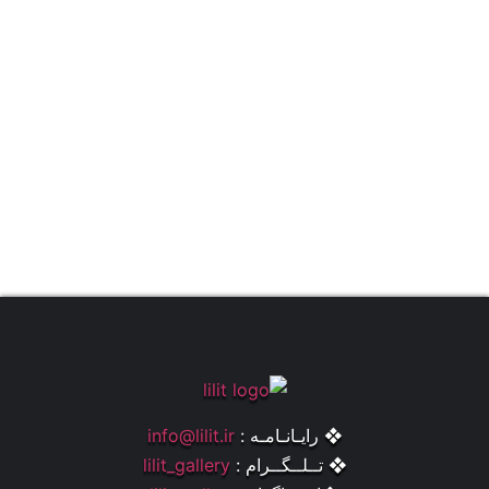
❖ رایـانـامـه :
info@lilit.ir
❖ تــلــگــرام :
lilit_gallery