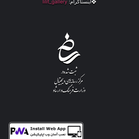
❖اینستاگرام:
lilit_gallery