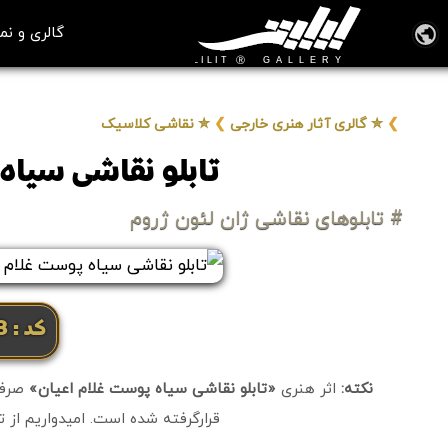
گالری و نم
❯
✮ گالری آثار هنری خارجی
❯
✮ نقاشی کلاسیک
تابلو نقاشی سیاه
# تابلوهای نقاشی ژان لئون ژروم
کد: 12108
نکته:
اثر هنری
«تابلو نقاشی سیاه پوست غلام اعیان»
صرفاً
قرارگرفته شده است. امیدواریم از ت