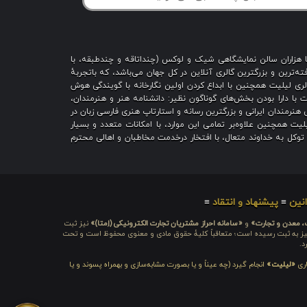
با هزاران سالن نمایشگاهی شیک و لوکس (چنداتاقه و چندطبقه، با
ه‌ترین و بزرگترین گالری آنلاین در کل جهان می‌باشد، که باتجربهٔ
 است؛ گالری لیلیت همچنین با ابداع کردن اولین نگارخانه با گویندگی هوش
یت با دارا بودن بخش‌های گوناگون نظیر: دانشنامه هنر و هنرمندان،
هنرمندان ایرانی و بزرگترین رسانه و استارتاپ هنری فارسی زبان در
یت همچنین علاوه‌بر تمامی این موارد، با امکانات متعدد و بسیار
ا توکل به خداوند متعال، با افتخار درخدمت مخاطبان و اهالی محترم
نین
≡
پیشنهاد و انتقاد
≡
ت، معدن و تجارت»
و
«سامانه احراز مشتریان تجارت الکترونیکی (اِمتا)»
نیز ثبت
ره شامَد: ۱-۳-۶۵-۷۱۲۳۹۹-۱-۱ ، نیز به ثبت رسیده است؛ متعاقباً کلیهٔ حقوق مادی و معنوی محفوظ است و تحت
د.
اری
«لیلیت»
انجام گیرد (چه عیناً و یا بصورت مشابه‌سازی و بهمراه پسوند و یا