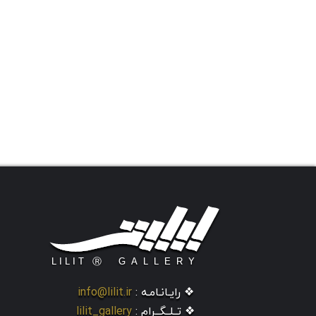
❖ رایـانـامـه :
info@lilit.ir
❖ تــلــگــرام :
lilit_gallery