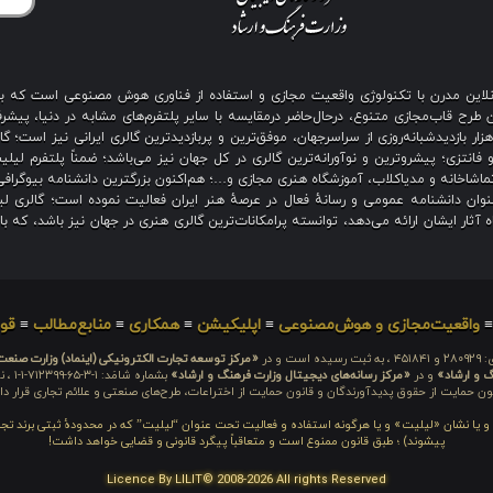
ی آنلاین مدرن با تکنولوژی واقعیت مجازی و استفاده از فناوری هوش مصنوعی است که 
رح قاب‌مجازی متنوع، درحال‌حاضر درمقایسه با سایر پلتفرم‌های مشابه در دنیا، پیشرفت
نگین بیش از هزار بازدیدشبانه‌روزی از سراسرجهان، موفق‌ترین و پربازدیدترین گالری ایرانی نیز
 فانتزی؛ پیشروترین و نوآورانه‌ترین گالری در کل جهان نیز می‌باشد؛ ضمناً پلتفرم لیل
اشاخانه و مدیاکلاب، آموزشگاه هنری مجازی و…؛ هم‌اکنون بزرگترین دانشنامه بیوگرافی 
ان دانشنامه عمومی و رسانهٔ فعال در عرصهٔ هنر ایران فعالیت نموده است؛ گالری لیل
آثار ایشان ارائه می‌دهد، توانسته پرامکانات‌ترین گالری هنری در جهان نیز باشد، که ب
واقعیت‌مجازی و هوش‌مصنوعی
≡
اپلیکیشن
≡
همکاری
≡
منابع‌مطالب
≡
قوا
 است و در
«مرکز توسعه تجارت الکترونیکی (اینماد) وزارت صنع
گ و ارشاد»
و در
«مرکز رسانه‌های دیجیتال وزارت فرهنگ و ارشاد»
بشما
ون حمایت از حقوق پدیدآورندگان و قانون حمایت از اختراعات، طرح‌های صنعتی و علائم تجاری قرار دار
م و یا نشان «لیلیت» و یا هرگونه استفاده و فعالیت تحت عنوان “لیلیت” که در محدودهٔ ثبتی برند تج
پیشوند) ؛ طبق قانون ممنوع است و متعاقباً پیگرد قانونی و قضایی خواهد داشت!
Licence By LILIT© 2008-2026 All rights Reserved