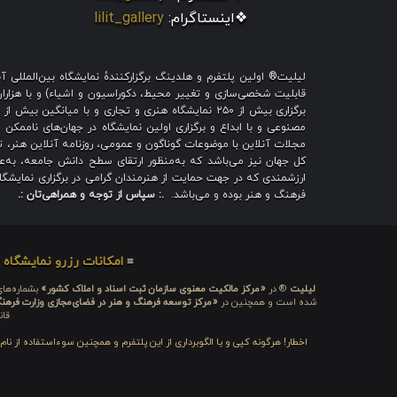
❖اینستاگرام:
lilit_gallery
لیلیت® اولین پلتفرم و هلدینگ برگزارکنندهٔ نمایشگاه بین‌الملل
قابلیت شخصی‌سازی و تغییر محیط، دکوراسیون و اشیاء) و با هزاران ط
برگزاری بیش از ۲۵۰ نمایشگاه هنری و تجاری و با میا
مصنوعی و با ابداع و برگزاری اولین نمایشگاه در جهان‌های ناممکن و
مجلات آنلاین با موضوعات گوناگون و عمومی، روزنامه آنلاین هنر، تم
کل جهان نیز می‌باشد که به‌منظور ارتقای سطح دانش جامعه، به‌عنو
ارزشمندی که در جهت حمایت از هنرمندان گرامی در برگزاری نمایشگاه 
فرهنگ و هنر بوده و می‌باشد.
.: سپاس از توجه و همراهی‌تان :.
≡
امکانات رزرو نمایشگاه
≡
لیلیت
® در
«مرکز مالکیت معنوی سازمان ثبت اسناد و املاک کشور»
بشماره‌های: ۲۸۰۹۲۹ و ۴۵۱۸۴۱ ، به ثبت رسیده
شده است و همچنین در
«مرکز توسعه فرهنگ و هنر در فضای‌مجازی وزارت فرهن
قان
اخطار! هرگونه کپی و یا الگوبرداری از این پلتفرم و همچنین سوءاستفاده از نا