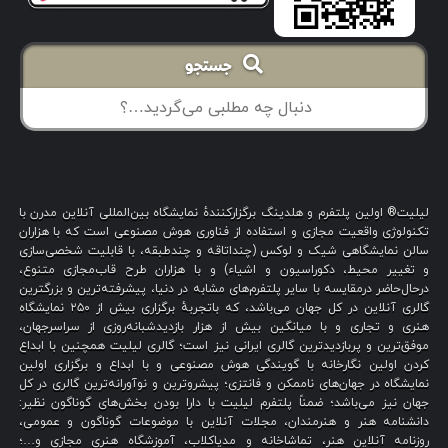
جستجو
لیلیت® اولین پلتفرم و هلدینگ برگزارکنندهٔ نمایشگاه بین‌المللی آنلاین مدرن با
تکنولوژی واقعیت مجازی و استفاده از فناوری هوش مصنوعی است که با هزاران
سالن نمایشگاهی شیک و لوکس (چنداتاقه و چندطبقه، با قابلیت شخصی‌سازی
و تغییر محیط، دکوراسیون و اشیاء) و با هزاران طرح قاب‌مجازی متنوع،
درحال‌حاضر درمقایسه با سایر پلتفرم‌های مشابه در دنیا، پیشرفته‌ترین و بزرگترین
گالری آنلاین در کل جهان می‌باشد، که باتجربهٔ برگزاری بیش از ۲۵۰ نمایشگاه
هنری و تجاری و با میانگین بیش از هزار بازدیدشبانه‌روزی از سراسرجهان،
موفق‌ترین و پربازدیدترین گالری ایرانی نیز است؛ گالری لیلیت همچنین با ابداع
کردن اولین نگارخانه با گویندگی هوش مصنوعی و با ابداع و برگزاری اولین
نمایشگاه در جهان‌های ناممکن و فانتزی؛ پیشروترین و نوآورانه‌ترین گالری در کل
جهان نیز می‌باشد؛ ضمناً پلتفرم لیلیت با دارا بودن بخش‌های گوناگون نظیر:
دانشنامه هنر و هنرمندان، مجلات آنلاین با موضوعات گوناگون و عمومی،
روزنامه آنلاین هنر، تماشاخانه و مدیاکلاب، آموزشگاه هنری مجازی و…؛