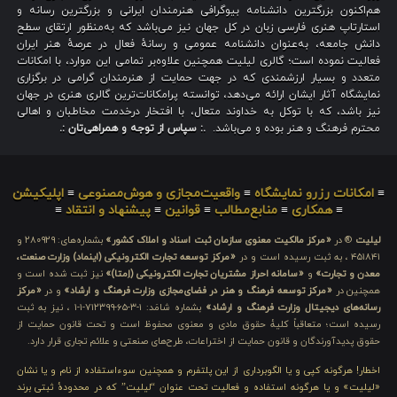
هم‌اکنون بزرگترین دانشنامه بیوگرافی هنرمندان ایرانی و بزرگترین رسانه و
استارتاپ هنری فارسی زبان در کل جهان نیز می‌باشد که به‌منظور ارتقای سطح
دانش جامعه، به‌عنوان دانشنامه عمومی و رسانهٔ فعال در عرصهٔ هنر ایران
فعالیت نموده است؛ گالری لیلیت همچنین علاوه‌بر تمامی این موارد، با امکانات
متعدد و بسیار ارزشمندی که در جهت حمایت از هنرمندان گرامی در برگزاری
نمایشگاه آثار ایشان ارائه می‌دهد، توانسته پرامکانات‌ترین گالری هنری در جهان
نیز باشد، که با توکل به خداوند متعال، با افتخار درخدمت مخاطبان و اهالی
محترم فرهنگ و هنر بوده و می‌باشد.
.: سپاس از توجه و همراهی‌تان :.
≡
امکانات رزرو نمایشگاه
≡
واقعیت‌مجازی و هوش‌مصنوعی
≡
اپلیکیشن
≡
همکاری
≡
منابع‌مطالب
≡
قوانین
≡
پیشنهاد و انتقاد
≡
لیلیت
® در
«مرکز مالکیت معنوی سازمان ثبت اسناد و املاک کشور»
بشماره‌های: ۲۸۰۹۲۹ و
۴۵۱۸۴۱ ، به ثبت رسیده است و در
«مرکز توسعه تجارت الکترونیکی (اینماد) وزارت صنعت،
معدن و تجارت»
و
«سامانه احراز مشتریان تجارت الکترونیکی (اِمتا)»
نیز ثبت شده است و
همچنین در
«مرکز توسعه فرهنگ و هنر در فضای‌مجازی وزارت فرهنگ و ارشاد»
و در
«مرکز
رسانه‌های دیجیتال وزارت فرهنگ و ارشاد»
بشماره شامَد: ۱-۳-۶۵-۷۱۲۳۹۹-۱-۱ ، نیز به ثبت
رسیده است؛ متعاقباً کلیهٔ حقوق مادی و معنوی محفوظ است و تحت قانون حمایت از
حقوق پدیدآورندگان و قانون حمایت از اختراعات، طرح‌های صنعتی و علائم تجاری قرار دارد.
اخطار! هرگونه کپی و یا الگوبرداری از این پلتفرم و همچنین سوءاستفاده از نام و یا نشان
«لیلیت» و یا هرگونه استفاده و فعالیت تحت عنوان “لیلیت” که در محدودهٔ ثبتی برند