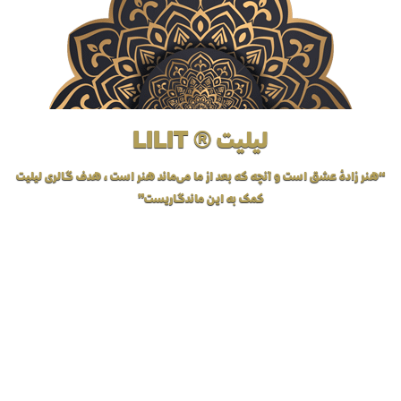
لیلیت ® LILIT
“هنر زادهٔ عشق است و آنچه که بعد از ما می‌ماند هنر است، هدف گالری لیلیت
کمک به این ماندگاریست”