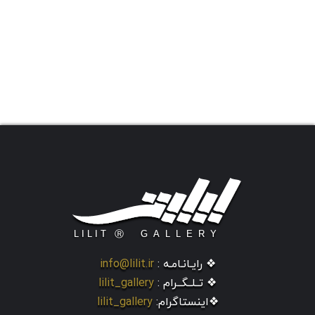
❖ رایـانـامـه :
info@lilit.ir
❖ تــلــگــرام :
lilit_gallery
❖اینستاگرام:
lilit_gallery