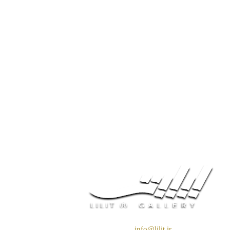
❖ رایـانـامـه :
info@lilit.ir