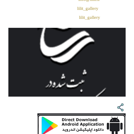
❖ تــلــگــرام :
lilit_gallery
❖اینستاگرام:
lilit_gallery