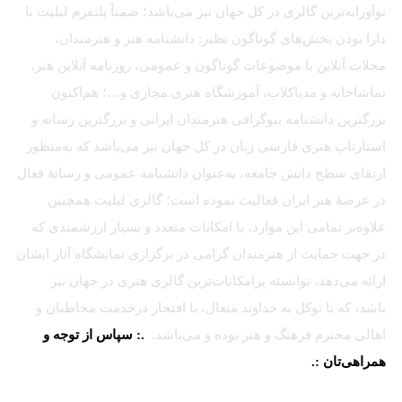
نوآورانه‌ترین گالری در کل جهان نیز می‌باشد؛ ضمناً پلتفرم لیلیت با
دارا بودن بخش‌های گوناگون نظیر: دانشنامه هنر و هنرمندان،
مجلات آنلاین با موضوعات گوناگون و عمومی، روزنامه آنلاین هنر،
تماشاخانه و مدیاکلاب، آموزشگاه هنری مجازی و…؛ هم‌اکنون
بزرگترین دانشنامه بیوگرافی هنرمندان ایرانی و بزرگترین رسانه و
استارتاپ هنری فارسی زبان در کل جهان نیز می‌باشد که به‌منظور
ارتقای سطح دانش جامعه، به‌عنوان دانشنامه عمومی و رسانهٔ فعال
در عرصهٔ هنر ایران فعالیت نموده است؛ گالری لیلیت همچنین
علاوه‌بر تمامی این موارد، با امکانات متعدد و بسیار ارزشمندی که
در جهت حمایت از هنرمندان گرامی در برگزاری نمایشگاه آثار ایشان
ارائه می‌دهد، توانسته پرامکانات‌ترین گالری هنری در جهان نیز
باشد، که با توکل به خداوند متعال، با افتخار درخدمت مخاطبان و
اهالی محترم فرهنگ و هنر بوده و می‌باشد.
.: سپاس از توجه و
همراهی‌تان :.