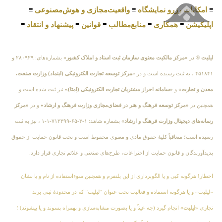
≡
امکانات رزرو نمایشگاه
≡
واقعیت‌مجازی و هوش‌مصنوعی
≡
اپلیکیشن
≡
همکاری
≡
منابع‌مطالب
≡
قوانین
≡
پیشنهاد و انتقاد
≡
لیلیت
® در
«مرکز مالکیت معنوی سازمان ثبت اسناد و املاک کشور»
بشماره‌های: ۲۸۰۹۲۹ و
۴۵۱۸۴۱ ، به ثبت رسیده است و در
«مرکز توسعه تجارت الکترونیکی (اینماد) وزارت صنعت،
معدن و تجارت»
و
«سامانه احراز مشتریان تجارت الکترونیکی (اِمتا)»
نیز ثبت شده است و
همچنین در
«مرکز توسعه فرهنگ و هنر در فضای‌مجازی وزارت فرهنگ و ارشاد»
و در
«مرکز
رسانه‌های دیجیتال وزارت فرهنگ و ارشاد»
بشماره شامَد: ۱-۳-۶۵-۷۱۲۳۹۹-۱-۱ ، نیز به ثبت
رسیده است؛ متعاقباً کلیهٔ حقوق مادی و معنوی محفوظ است و تحت قانون حمایت از حقوق
پدیدآورندگان و قانون حمایت از اختراعات، طرح‌های صنعتی و علائم تجاری قرار دارد.
اخطار! هرگونه کپی و یا الگوبرداری از این پلتفرم و همچنین سوءاستفاده از نام و یا نشان
«لیلیت» و یا هرگونه استفاده و فعالیت تحت عنوان “لیلیت” که در محدودهٔ ثبتی برند
تجاری
«لیلیت»
انجام گیرد (چه عیناً و یا بصورت مشابه‌سازی و بهمراه پسوند و یا پیشوند) ؛