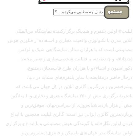
جستجو
لیلیت® اولین پلتفرم و هلدینگ برگزارکنندهٔ نمایشگاه بین‌المللی
آنلاین مدرن با تکنولوژی واقعیت مجازی و استفاده از فناوری هوش
مصنوعی است که با هزاران سالن نمایشگاهی شیک و لوکس
(چنداتاقه و چندطبقه، با قابلیت شخصی‌سازی و تغییر محیط،
دکوراسیون و اشیاء) و با هزاران طرح قاب‌مجازی متنوع،
درحال‌حاضر درمقایسه با سایر پلتفرم‌های مشابه در دنیا،
پیشرفته‌ترین و بزرگترین گالری آنلاین در کل جهان می‌باشد، که
باتجربهٔ برگزاری بیش از ۲۵۰ نمایشگاه هنری و تجاری و با میانگین
بیش از هزار بازدیدشبانه‌روزی از سراسرجهان، موفق‌ترین و
پربازدیدترین گالری ایرانی نیز است؛ گالری لیلیت همچنین با ابداع
کردن اولین نگارخانه با گویندگی هوش مصنوعی و با ابداع و برگزاری
اولین نمایشگاه در جهان‌های ناممکن و فانتزی؛ پیشروترین و