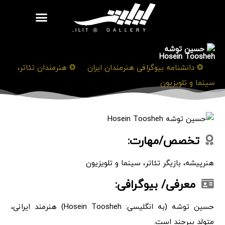
روزنامه هنر
درباره/تماس
مراکز و مشاغل
گالری و نمایشگاه
بیوگرافی هنرمندان
حسین توشه
Hosein Toosheh
❯
❂ دانشنامه بیوگرافی هنرمندان ایران
❯
❂ هنرمندان تئاتر،
سینما و تلویزیون
تخصص/مهارت:
هنرپیشه، بازیگر تئاتر، سینما و تلویزیون
معرفی/ بیوگرافی:
حسین توشه (به انگلیسی: Hosein Toosheh) هنرمند ایرانی،
متولد بیرجند است.