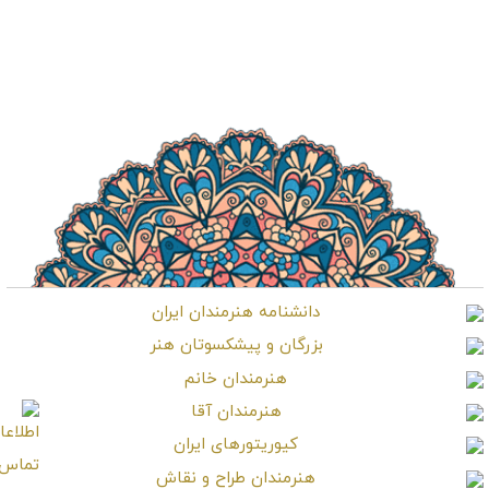
شکیب شجره
Shakib Shajareh