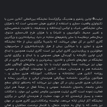
لیلیت® اولین پلتفرم و هلدینگ برگزارکنندهٔ نمایشگاه بین‌المللی آنلاین مدرن با
تکنولوژی واقعیت مجازی و استفاده از فناوری هوش مصنوعی است که با هزاران
سالن نمایشگاهی شیک و لوکس (چنداتاقه و چندطبقه، با قابلیت شخصی‌سازی
و تغییر محیط، دکوراسیون و اشیاء) و با هزاران طرح قاب‌مجازی متنوع،
درحال‌حاضر درمقایسه با سایر پلتفرم‌های مشابه در دنیا، پیشرفته‌ترین و بزرگترین
گالری آنلاین در کل جهان می‌باشد، که باتجربهٔ برگزاری بیش از ۲۵۰ نمایشگاه
هنری و تجاری و با میانگین بیش از هزار بازدیدشبانه‌روزی از سراسرجهان،
موفق‌ترین و پربازدیدترین گالری ایرانی نیز است؛ گالری لیلیت همچنین با ابداع
کردن اولین نگارخانه با گویندگی هوش مصنوعی و با ابداع و برگزاری اولین
نمایشگاه در جهان‌های ناممکن و فانتزی؛ پیشروترین و نوآورانه‌ترین گالری در کل
جهان نیز می‌باشد؛ ضمناً پلتفرم لیلیت با دارا بودن بخش‌های گوناگون نظیر:
دانشنامه هنر و هنرمندان، مجلات آنلاین با موضوعات گوناگون و عمومی،
روزنامه آنلاین هنر، تماشاخانه و مدیاکلاب، آموزشگاه هنری مجازی و…؛
هم‌اکنون بزرگترین دانشنامه بیوگرافی هنرمندان ایرانی و بزرگترین رسانه و
استارتاپ هنری فارسی زبان در کل جهان نیز می‌باشد که به‌منظور ارتقای سطح
دانش جامعه، به‌عنوان دانشنامه عمومی و رسانهٔ فعال در عرصهٔ هنر ایران
فعالیت نموده است؛ گالری لیلیت همچنین علاوه‌بر تمامی این موارد، با امکانات
متعدد و بسیار ارزشمندی که در جهت حمایت از هنرمندان گرامی در برگزاری
نمایشگاه آثار ایشان ارائه می‌دهد، توانسته پرامکانات‌ترین گالری هنری در جهان
نیز باشد، که با توکل به خداوند متعال، با افتخار درخدمت مخاطبان و اهالی