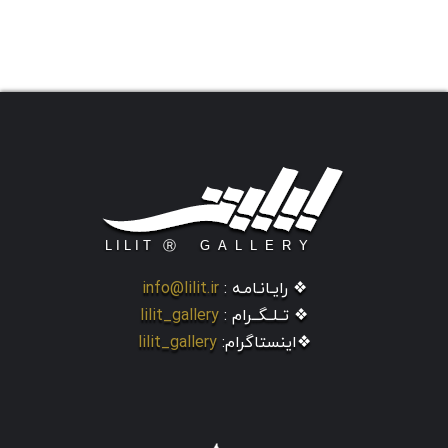
❖ رایـانـامـه :
info@lilit.ir
❖ تــلــگــرام :
lilit_gallery
❖اینستاگرام:
lilit_gallery