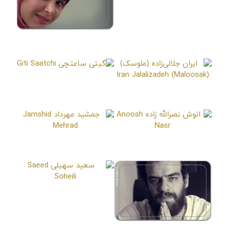
منوچهر اذر
Manouchehr Azar
الما اسکویی
Alma Oskoei
گیتی ساعتچی
Giti Saatchi
ایران جلالی‌زاده (ملوسک)
Iran Jalalizadeh (Maloosak)
انوش نصرالله زاده
جمشید مهرداد
Jamshid Mehrad
Anoosh Nasr
سعید سهیلی
Saeed Soheili