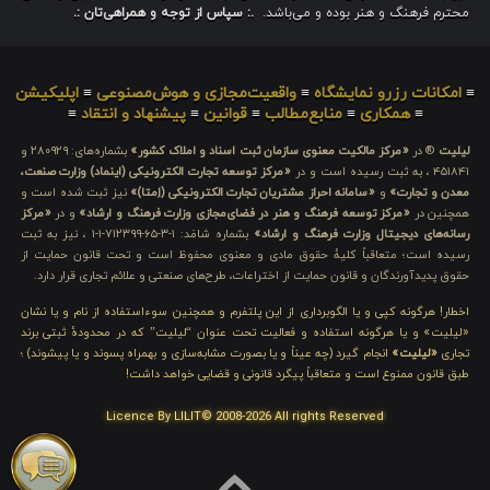
محترم فرهنگ و هنر بوده و می‌باشد.
.: سپاس از توجه و همراهی‌تان :.
≡
امکانات رزرو نمایشگاه
≡
واقعیت‌مجازی و هوش‌مصنوعی
≡
اپلیکیشن
≡
همکاری
≡
منابع‌مطالب
≡
قوانین
≡
پیشنهاد و انتقاد
≡
لیلیت
® در
«مرکز مالکیت معنوی سازمان ثبت اسناد و املاک کشور»
بشماره‌های: ۲۸۰۹۲۹ و
۴۵۱۸۴۱ ، به ثبت رسیده است و در
«مرکز توسعه تجارت الکترونیکی (اینماد) وزارت صنعت،
معدن و تجارت»
و
«سامانه احراز مشتریان تجارت الکترونیکی (اِمتا)»
نیز ثبت شده است و
همچنین در
«مرکز توسعه فرهنگ و هنر در فضای‌مجازی وزارت فرهنگ و ارشاد»
و در
«مرکز
رسانه‌های دیجیتال وزارت فرهنگ و ارشاد»
بشماره شامَد: ۱-۳-۶۵-۷۱۲۳۹۹-۱-۱ ، نیز به ثبت
رسیده است؛ متعاقباً کلیهٔ حقوق مادی و معنوی محفوظ است و تحت قانون حمایت از
حقوق پدیدآورندگان و قانون حمایت از اختراعات، طرح‌های صنعتی و علائم تجاری قرار دارد.
اخطار! هرگونه کپی و یا الگوبرداری از این پلتفرم و همچنین سوءاستفاده از نام و یا نشان
«لیلیت» و یا هرگونه استفاده و فعالیت تحت عنوان “لیلیت” که در محدودهٔ ثبتی برند
تجاری
«لیلیت»
انجام گیرد (چه عیناً و یا بصورت مشابه‌سازی و بهمراه پسوند و یا پیشوند) ؛
طبق قانون ممنوع است و متعاقباً پیگرد قانونی و قضایی خواهد داشت!
Licence By LILIT© 2008-2026 All rights Reserved