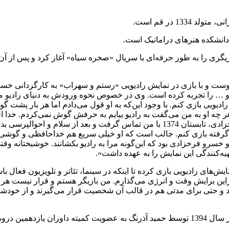
دانشکده هنرهای دراماتیک است.
م ابراهیمی یزدی از سن هجده سالگی و در سال 1352 کار بازیگری را به ‌طور حرفه‌ای با سریال «صخر
بازیگران رادیو پیوست و با بازی در نمایش رادیویی «رستم و سهراب» به کارگ
‌و … را تجربه کرده است. وی در خصوص نحوه ورودش به دنیای رادیو می 
یویی بازی کنم. با وجود این‌که به او قول می‌‌دادم اما هر بار پشت گوش
را هر چه او به من می‌گفت به رادیو بیایم به حرفش گوش نمی‌کردم. خدا ا
حرف‌هایش را می‌زد و با هیچ کس تعارف نداشت. تا این‌که خسرو فرخزادی، تابستان 1374
 گرفته بازی کنم. جالب است که او خیلی سریع هم خداحافظی و گوشی 
 و خسرو فرخزادی بود که این‌گونه مرا به رادیو بکشانند. خوشبختا
ه‌کنندگی این نمایش را به عهده داشت».
های رادیویی بازی کرده تا اینکه در سینما، تئاتر و تلویزیون فعال با
نابراین برایش وقت و انرژی می‌گذارم. من بازیگر هستم و قرار نیست ه
ند و حتی برای مدتی هم در قالب آن شخصیت قرار می‌گیرند و از خودشان
بهرام ابراهیمی عضو هیات مدیره انجمن بازیگران خانه تاتر است. او در سال 1394 توسط حمید آذرن