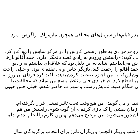
ه سیاه» آغاز کرد و پس از آن در فیلم‌ها و سریال‌های مختلفی همچون مارمولک، زاگرس، مرد
ردانی خسرو فرخزادی به طور رسمی کارش را در مرکز نمایش رادیو آغاز کرد
گوید: «راستش ورودم به رادیو قصه بانمکی دارد. احمد آقالو بارها
 می‌انداختم. شاید به این دلیل بود که علاقه‌ای نداشتم به رادیو
حمد آقالو را رحمت کند، بازیگر خاص و بی‌عقده‌ای بود. او خیلی راحت
 با من تماس گرفت و بعد از سلام و احوالپرسی بدون این‌که به من اجازه صحبت کردن بدهد، تاکید کرد فردای آن روز به
را قطع کرد. فرخزادی حتی منتظر پاسخ من نماند که مخالفت یا
نه وقتی هنگام ضبط نمایش رستم و سهراب حاضر شدم، خیلی حس خوبی
شد. او می گوید: «من هیچ‌وقت تحت تاثیر نقشی قرار نگرفته‌ام.
ر زمان نقشی را که بازی کرده‌ام آن گونه شوم. راستش من هم
 دور می‌شوند. من ترجیح می‌دهم بهترین کارم را انجام بدهم. دلم‌
گ به عضویت کمیته داوران یازدهمین دروه شب بازیگر (انجمن بازیگران تاتر) برای انتخاب برگزیدگان سال