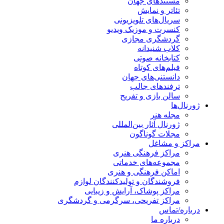
مستندهای جهان
تئاتر و نمایش
سریال‌های تلویزیونی
کنسرت و موزیک ویدیو
گردشگری مجازی
کلاب شنیدانه
کتابخانه صوتی
فیلم‌های کوتاه
دانستنی‌های جهان
ترفندهای جالب
سالن بازی و تفریح
ژورنال‌ها
مجله هنر
ژورنال آثار بین‌المللی
مجلات گوناگون
مراکز و مشاغل
مراکز فرهنگی هنری
مجموعه‌های خدماتی
اماکن فرهنگی و هنری
فروشندگان و تولیدکنندگان لوازم
مراکز پوشاک، آرایش و زیبایی
مراکز تفریحی، سرگرمی و گردشگری
درباره/تماس
درباره ما