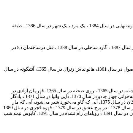
ایلیا، نقاش جوان در سال1370 ، کوچه و موزه در سال 1373 ، مرد بارانی در سال 1378، مارمولک 1382 در سال ، زاگرس در سال 1384 ، شکوه تنهایی در سال 1384 ، یک مرد ، یک شهر در سال 1386 ، طبقه
حماسه ایثار در سال 1372 ، ضلع ششم در سال 1373 – 1372 ، دستی بر آتش در سال 1376 ، یک مشت پر عقاب در سال 1386 ، بی گناهان در سال 1387 ، گارد ساحلی در سال 1388 ، قتل درساختمان 85 در
سی‌زوئه باسنی مرده است در سال 1359، غم‌نامه مادر قاسم در سال 1360، لومومبا در سال 1360 ، زوال در سال 1361، مردی برای تمام فصول در سال 1361، هالو نباش ژنرال در سال 1365، آنتیگونه در سال
مرگ بر آمریکا در سال 1358 ، مدرس در سال 1362 ، شب جمهوری در سال 1363 ، پرواز بر فراز آشیانه فاخته در سال 1364 ، خاطره دو دوشنبه در سال 1365 ، روی صحنه در سال 1365، قهرمان آزادی در
سال 1366 ، بر جا مانده در سال 1366 ، الماس چاقو فروش در سال 1367 ، آخر بازی در سال 1368 ، حکایت شهر سنگی در سال 1369 ، واقعه‌خوانی جهاز جادو در سال 1370، دایی وانیا در سال 1371 ، یادگار
سال‌های شن در سال 1371 ، آن شب که تو رو زندانی بود در سال 1372، همسرایی مختار در سال 1372، شمس در سال 1375 ، در جامه مردگان در سال 1375، آبی که گاو می‌خورد شیر می‌شود، آبی که مار
می‌خورد زهر می‌شود در سال 1375 ، نی‌لبک و بهمن در سال 1376 ، خواب دریا در سال 1376، درد دل با سگ در سال 1378 ، گوریل پشمالو در سال 1378 ، در برج عشق در سال 1379 ، قهوه قجری در سال 1380
، هملت در سال 1382 ، آنتیگونه در سال 1382 ، ضیافت شیطان در سال 1382، لیلی و مجنون در سال 1383، سانتا کروز در سال 1384 ، روشان در سال 1391 ، رویاهای رام‌ نشده در سال 1391، کابوس نیمه شب