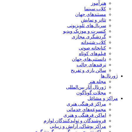
هنرآموز
کلاب سینما
مستندهای جهان
تئاتر و نمایش
سریال‌های تلویزیونی
کنسرت و موزیک ویدیو
گردشگری مجازی
کلاب شنیدانه
کتابخانه صوتی
فیلم‌های کوتاه
دانستنی‌های جهان
ترفندهای جالب
سالن بازی و تفریح
ژورنال‌ها
مجله هنر
ژورنال آثار بین‌المللی
مجلات گوناگون
مراکز و مشاغل
مراکز فرهنگی هنری
مجموعه‌های خدماتی
اماکن فرهنگی و هنری
فروشندگان و تولیدکنندگان لوازم
مراکز پوشاک، آرایش و زیبایی
مراکز تفریحی، سرگرمی و گردشگری