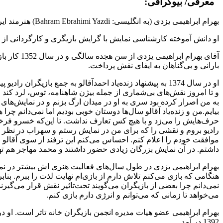
معرفی/ بیوگرافی:
بهرام ابراهیمی یزدی (به انگلیسی: Bahram Ebrahimi Yazdi) هنرمند ایرانی، متولد 1334 در قم است.
او دانش آموخته کارشناسی نمایش با گرایش بازیگری و کارگردانی از 
آقای بهرا
بارانی و بی‌گناهان به ایفای نقش پرداخت.
او در سال 1374 به پیشنهاد زنده‌یاد احمد‌آقالو به جمع 
و تا امروز نقش‌های بی‌شماری از جمله بیژن شاهنامه، توس، لرد کند 
به من اصرار کرده بود سری به او در میدان ارگ بزنم و در نمایش‌های راد
بیایم.من و زنده‌یاد آقالو سال‌ها دوستان خوبی بودیم اما نمی‌دانم چ
رادیو بروم و نقشی را که برای من در نمایش رستم و سهراب در نظر
موافقت خودم را اعلام کنم. احساس می‌کنم این ترفند از سوی آقالو
داشتم. در آن نمایش بزرگان زیادی حضور داشتند و محمد مهاجر هم تهی
بهرام ابراهیمی یزدی در طول سال‌های فعالیت هنری اش بیشتر در نمایش‌
هنگامی که بازی می‌کنم تلاش دارم از بازی‌ام نهایت لذت را ببرم. ب
نمی‌دانم چرا بعضی از بازیگران می‌گویند تحت‌تاثیر نقش قرار می‌گیر
می‌خواهد تا زمانی که می‌توانم و انرژی دارم بازی کنم.
1392 در آمد .