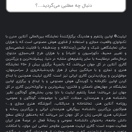
لیلیت® اولین پلتفرم و هلدینگ برگزارکنندهٔ نمایشگاه بین‌المللی آنلاین مدرن با
تکنولوژی واقعیت مجازی و استفاده از فناوری هوش مصنوعی است که با هزاران
سالن نمایشگاهی شیک و لوکس (چنداتاقه و چندطبقه، با قابلیت شخصی‌سازی
و تغییر محیط، دکوراسیون و اشیاء) و با هزاران طرح قاب‌مجازی متنوع،
درحال‌حاضر درمقایسه با سایر پلتفرم‌های مشابه در دنیا، پیشرفته‌ترین و بزرگترین
گالری آنلاین در کل جهان می‌باشد، که باتجربهٔ برگزاری بیش از ۲۵۰ نمایشگاه
هنری و تجاری و با میانگین بیش از هزار بازدیدشبانه‌روزی از سراسرجهان،
موفق‌ترین و پربازدیدترین گالری ایرانی نیز است؛ گالری لیلیت همچنین با ابداع
کردن اولین نگارخانه با گویندگی هوش مصنوعی و با ابداع و برگزاری اولین
نمایشگاه در جهان‌های ناممکن و فانتزی؛ پیشروترین و نوآورانه‌ترین گالری در کل
جهان نیز می‌باشد؛ ضمناً پلتفرم لیلیت با دارا بودن بخش‌های گوناگون نظیر:
دانشنامه هنر و هنرمندان، مجلات آنلاین با موضوعات گوناگون و عمومی،
روزنامه آنلاین هنر، تماشاخانه و مدیاکلاب، آموزشگاه هنری مجازی و…؛
هم‌اکنون بزرگترین دانشنامه بیوگرافی هنرمندان ایرانی و بزرگترین رسانه و
استارتاپ هنری فارسی زبان در کل جهان نیز می‌باشد که به‌منظور ارتقای سطح
دانش جامعه، به‌عنوان دانشنامه عمومی و رسانهٔ فعال در عرصهٔ هنر ایران
فعالیت نموده است؛ گالری لیلیت همچنین علاوه‌بر تمامی این موارد، با امکانات
متعدد و بسیار ارزشمندی که در جهت حمایت از هنرمندان گرامی در برگزاری