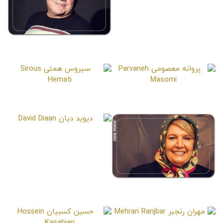
Bita Saharkhiz
خسرو احمدی
Khosro Ahmadi
پروانه معصومی
سیروس همتی
Sirous Hemati
Parvaneh Masomi
دیوید دیان
David Diaan
شهین تسلیمی
Shahin Taslimi