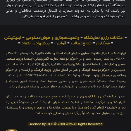
نمایشگاه آثار ایشان ارائه می‌دهد، توانسته پرامکانات‌ترین گالری هنری در جهان
نیز باشد، که با توکل به خداوند متعال، با افتخار درخدمت مخاطبان و اهالی
محترم فرهنگ و هنر بوده و می‌باشد.
.: سپاس از توجه و همراهی‌تان :.
≡
امکانات رزرو نمایشگاه
≡
واقعیت‌مجازی و هوش‌مصنوعی
≡
اپلیکیشن
≡
همکاری
≡
منابع‌مطالب
≡
قوانین
≡
پیشنهاد و انتقاد
≡
لیلیت
® در
«مرکز مالکیت معنوی سازمان ثبت اسناد و املاک کشور»
بشماره‌های: ۲۸۰۹۲۹ و
۴۵۱۸۴۱ ، به ثبت رسیده است و در
«مرکز توسعه تجارت الکترونیکی (اینماد) وزارت صنعت،
معدن و تجارت»
و
«سامانه احراز مشتریان تجارت الکترونیکی (اِمتا)»
نیز ثبت شده است و
همچنین در
«مرکز توسعه فرهنگ و هنر در فضای‌مجازی وزارت فرهنگ و ارشاد»
و در
«مرکز
رسانه‌های دیجیتال وزارت فرهنگ و ارشاد»
بشماره شامَد: ۱-۳-۶۵-۷۱۲۳۹۹-۱-۱ ، نیز به ثبت
رسیده است؛ متعاقباً کلیهٔ حقوق مادی و معنوی محفوظ است و تحت قانون حمایت از
حقوق پدیدآورندگان و قانون حمایت از اختراعات، طرح‌های صنعتی و علائم تجاری قرار دارد.
اخطار! هرگونه کپی و یا الگوبرداری از این پلتفرم و همچنین سوءاستفاده از نام و یا نشان
«لیلیت» و یا هرگونه استفاده و فعالیت تحت عنوان “لیلیت” که در محدودهٔ ثبتی برند
تجاری
«لیلیت»
انجام گیرد (چه عیناً و یا بصورت مشابه‌سازی و بهمراه پسوند و یا پیشوند) ؛
طبق قانون ممنوع است و متعاقباً پیگرد قانونی و قضایی خواهد داشت!
Licence By LILIT© 2008-2026 All rights Reserved