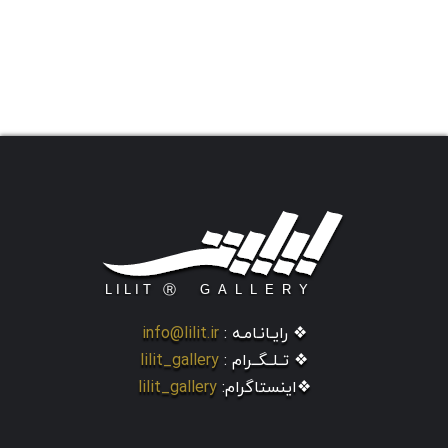
❖ رایـانـامـه :
info@lilit.ir
❖ تــلــگــرام :
lilit_gallery
❖اینستاگرام:
lilit_gallery