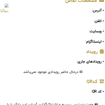
مشخصات تماس
• آدرس:
• تلفن:
• وبسایت:
• اینستاگرام:
رویداد
• رویدادهای جاری:
📅 درحال حاضر رویدادی موجود نمی‌باشد.
کدQR
• کد QR:
📲 جهت دسترسی سریع و اشتراک‌گذاری آسان، این بارکد را با