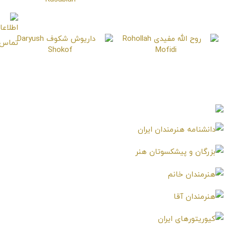
مهران رنجبر
Mehran Ranjbar
حسین کسبیان
Hossein Kasabian
روح الله مفیدی
داریوش شکوف
Daryush Shokof
Rohollah Mofidi