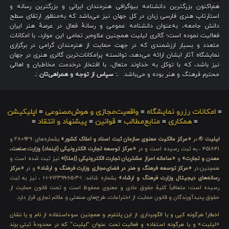
هم‌اکنون بزرگترین دانشنامه بیوگرافی هنرمندان ایرانی و بزرگترین رسانه و
استارتاپ هنری فارسی زبان در کل جهان نیز می‌باشد که به‌منظور ارتقای سطح
دانش جامعه، به‌عنوان دانشنامه عمومی و رسانهٔ فعال در عرصهٔ هنر ایران
فعالیت نموده است؛ گالری لیلیت همچنین علاوه‌بر تمامی این موارد، با امکانات
متعدد و بسیار ارزشمندی که در جهت حمایت از هنرمندان گرامی در برگزاری
نمایشگاه آثار ایشان ارائه می‌دهد، توانسته پرامکانات‌ترین گالری هنری در جهان
نیز باشد، که با توکل به خداوند متعال، با افتخار درخدمت مخاطبان و اهالی
محترم فرهنگ و هنر بوده و می‌باشد.
.: سپاس از توجه و همراهی‌تان :.
≡
امکانات رزرو نمایشگاه
≡
واقعیت‌مجازی و هوش‌مصنوعی
≡
اپلیکیشن
≡
همکاری
≡
منابع‌مطالب
≡
قوانین
≡
پیشنهاد و انتقاد
≡
لیلیت
® در
«مرکز مالکیت معنوی سازمان ثبت اسناد و املاک کشور»
بشماره‌های: ۲۸۰۹۲۹ و
۴۵۱۸۴۱ ، به ثبت رسیده است و در
«مرکز توسعه تجارت الکترونیکی (اینماد) وزارت صنعت،
معدن و تجارت»
و
«سامانه احراز مشتریان تجارت الکترونیکی (اِمتا)»
نیز ثبت شده است و
همچنین در
«مرکز توسعه فرهنگ و هنر در فضای‌مجازی وزارت فرهنگ و ارشاد»
و در
«مرکز
رسانه‌های دیجیتال وزارت فرهنگ و ارشاد»
بشماره شامَد: ۱-۳-۶۵-۷۱۲۳۹۹-۱-۱ ، نیز به ثبت
رسیده است؛ متعاقباً کلیهٔ حقوق مادی و معنوی محفوظ است و تحت قانون حمایت از
حقوق پدیدآورندگان و قانون حمایت از اختراعات، طرح‌های صنعتی و علائم تجاری قرار دارد.
اخطار! هرگونه کپی و یا الگوبرداری از این پلتفرم و همچنین سوءاستفاده از نام و یا نشان
«لیلیت» و یا هرگونه استفاده و فعالیت تحت عنوان “لیلیت” که در محدودهٔ ثبتی برند