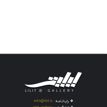
❖ رایـانـامـه :
info@lilit.ir