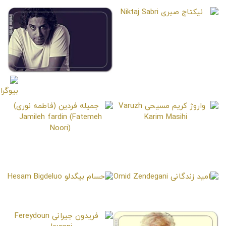
Mohammad Reza Rooygari
Houshang Beheshti
نیکتاج صبری
Niktaj Sabri
رامتین خداپناهی
Ramtin Khodapanahi
واروژ کریم مسیحی
Varuzh Karim Masihi
جمیله فردین (فاطمه نوری)
Jamileh fardin (Fatemeh
Noori)
امید زندگانی
حسام بیگدلو
Hesam Bigdeluo
Omid Zendegani