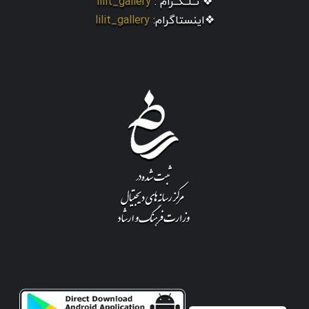
❖ تــلــگــرام :
lilit_gallery
❖اینستاگرام:
lilit_gallery