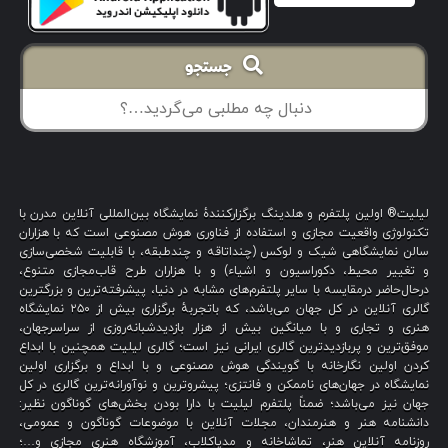
جستجو
لیلیت® اولین پلتفرم و هلدینگ برگزارکنندهٔ نمایشگاه بین‌المللی آنلاین مدرن با
تکنولوژی واقعیت مجازی و استفاده از فناوری هوش مصنوعی است که با هزاران
سالن نمایشگاهی شیک و لوکس (چنداتاقه و چندطبقه، با قابلیت شخصی‌سازی
و تغییر محیط، دکوراسیون و اشیاء) و با هزاران طرح قاب‌مجازی متنوع،
درحال‌حاضر درمقایسه با سایر پلتفرم‌های مشابه در دنیا، پیشرفته‌ترین و بزرگترین
گالری آنلاین در کل جهان می‌باشد، که باتجربهٔ برگزاری بیش از ۲۵۰ نمایشگاه
هنری و تجاری و با میانگین بیش از هزار بازدیدشبانه‌روزی از سراسرجهان،
موفق‌ترین و پربازدیدترین گالری ایرانی نیز است؛ گالری لیلیت همچنین با ابداع
کردن اولین نگارخانه با گویندگی هوش مصنوعی و با ابداع و برگزاری اولین
نمایشگاه در جهان‌های ناممکن و فانتزی؛ پیشروترین و نوآورانه‌ترین گالری در کل
جهان نیز می‌باشد؛ ضمناً پلتفرم لیلیت با دارا بودن بخش‌های گوناگون نظیر:
دانشنامه هنر و هنرمندان، مجلات آنلاین با موضوعات گوناگون و عمومی،
روزنامه آنلاین هنر، تماشاخانه و مدیاکلاب، آموزشگاه هنری مجازی و…؛