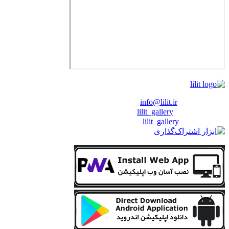
❖ رایـانـامـه :
info@lilit.ir
❖ تــلــگــرام :
lilit_gallery
❖اینستاگرام:
lilit_gallery