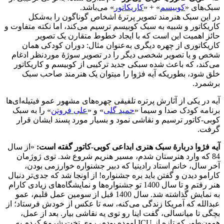
سبک‌های «
کوبیسم
» + «
کاریکاتور
» می‌باشد.
در این سبک هنرمند تصویر پرترهٔ اشخاص گوناگون را به‌شکل
کاریکاتور و شبیه به سبک کوبیسم ترسیم می‌کند، اما نکته متفاوت و
حائز اهمیت این است که با ایجاد خطوط متقارن یک تصویر
کاریکاتوری از چهره دیگری به‌عنوان مثال: دوران کودکی همان
شخص و یا تصویر شخصی دیگر را در تصویر سوژهٔ موردنظر ادغام
می‌کند، که باعث شده سبکی جدید ترکیبی از کوبیسم و کاریکاتور
خلق شود، بطوریکه آیه فژوا را میتوان یک هنرمند صاحب سبک
برشمرد.
آیه در یکی از آثارش پرتره تلفیقی چهره‌های مشهور عمو فیتیله‌ای‌ها
برنامه کودک صدا و سیما «
حمید گلی
» و «
علی فروتن
» را به سبک
کوبی-کاتور ترسیم و نقاشی نمود و بسیار مورد پسند ایشان قرار
گرفت.
آیه فژوا دربارهٔ سبک هنری ابداعی کوبی-کاتور گفته است:
«از سال
84 که وارد هنرستان شدم، مسیر هنریم شروع شد. توی ژوژمان
آخر سال، خانم استاد رادینیا که دبیر جشنواره خوارزمی بودن،
کارامو دیدن و گفتن باید بره جشنواره! از اونجا شد که جدی‌تر دنبال
هنر رفتم و تا سال 1400 تو جشنواره‌ها و نمایشگاه‌های زیادی کارام
به نمایش گذاشته شد. سال 1400 قبل از سومین عمل قلبم، عمو
عبدالله که آمریکا زندگی می‌کنه، سه تا عکس از خودش فرستاد؛ از
بچگی تا میانسالی، گفت اینا رو توی یه نقاشی بیار. بعد از عمل،
همون‌طور که تازه از ICU اومده بودم، روی تخت شروع کردم به