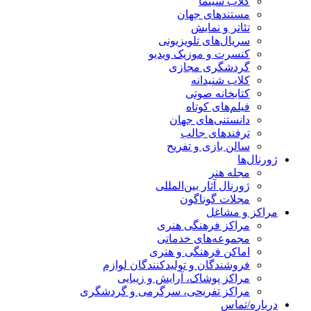
کلاب سینما
مستندهای جهان
تئاتر و نمایش
سریال‌های تلویزیونی
کنسرت و موزیک ویدیو
گردشگری مجازی
کلاب شنیدانه
کتابخانه صوتی
فیلم‌های کوتاه
دانستنی‌های جهان
ترفندهای جالب
سالن بازی و تفریح
ژورنال‌ها
مجله هنر
ژورنال آثار بین‌المللی
مجلات گوناگون
مراکز و مشاغل
مراکز فرهنگی هنری
مجموعه‌های خدماتی
اماکن فرهنگی و هنری
فروشندگان و تولیدکنندگان لوازم
مراکز پوشاک، آرایش و زیبایی
مراکز تفریحی، سرگرمی و گردشگری
درباره/تماس