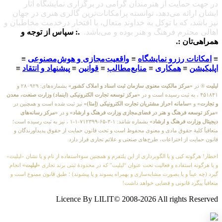
در جهت حمایت از هنرمندان گرامی در برگزاری نمایشگاه آثار
ایشان ارائه می‌دهد، توانسته پرامکانات‌ترین گالری هنری در جهان
نیز باشد، که با توکل به خداوند متعال، با افتخار درخدمت مخاطبان و
اهالی محترم فرهنگ و هنر بوده و می‌باشد.
.: سپاس از توجه و
همراهی‌تان :.
≡
امکانات رزرو نمایشگاه
≡
واقعیت‌مجازی و هوش‌مصنوعی
≡
اپلیکیشن
≡
همکاری
≡
منابع‌مطالب
≡
قوانین
≡
پیشنهاد و انتقاد
≡
لیلیت
® در
«مرکز مالکیت معنوی سازمان ثبت اسناد و املاک کشور»
بشماره‌های: ۲۸۰۹۲۹ و
۴۵۱۸۴۱ ، به ثبت رسیده است و در
«مرکز توسعه تجارت الکترونیکی (اینماد) وزارت صنعت، معدن
و تجارت»
و
«سامانه احراز مشتریان تجارت الکترونیکی (اِمتا)»
نیز ثبت شده است و همچنین در
«مرکز توسعه فرهنگ و هنر در فضای‌مجازی وزارت فرهنگ و ارشاد»
و در
«مرکز رسانه‌های
دیجیتال وزارت فرهنگ و ارشاد»
بشماره شامَد: ۱-۳-۶۵-۷۱۲۳۹۹-۱-۱ ، نیز به ثبت رسیده است؛
متعاقباً کلیهٔ حقوق مادی و معنوی محفوظ است و تحت قانون حمایت از حقوق پدیدآورندگان و
قانون حمایت از اختراعات، طرح‌های صنعتی و علائم تجاری قرار دارد.
اخطار! هرگونه کپی و یا الگوبرداری از این پلتفرم و همچنین سوءاستفاده از نام و یا نشان «لیلیت»
و یا هرگونه استفاده و فعالیت تحت عنوان “لیلیت” که در محدودهٔ ثبتی برند تجاری
«لیلیت»
انجام
گیرد (چه عیناً و یا بصورت مشابه‌سازی و بهمراه پسوند و یا پیشوند) ؛ طبق قانون ممنوع است و
متعاقباً پیگرد قانونی و قضایی خواهد داشت!
Licence By LILIT© 2008-2026 All rights Reserved