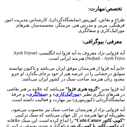
تخصص/مهارت:
طراح و نقاش، کیوریتور (نمایشگاه‌گردان)، کارشناس مدیریت امور
فرهنگی، مربی و مدرس هنر، مرمتگر، مجسمه‌ساز، هنرهای
موزائیک‌کاری و سفالگری
معرفی/ بیوگرافی:
آیه فژوایی نژاد معروف به آیه فژوا (به انگلیسی: Ayeh Fejvaei
Nejhad – Ayeh Fejva) هنرمند ایرانی است.
خانم آیه فژوا از هنرمندان موفق ایران می‌باشد و تاکنون توانسته
سوابق درخشانی را در عرصه هنر از خود برجای بگذارد. او جزو
معدود زنان هنرمند صاحب سبک در کشور ایران می‌باشد.
آیه فژوا مدیر
“گروه هنری فژوا”
می‌باشد که علاوه بر هنر نقاشی
در هنرهای دیگری نظیر
«
موزائیک‌کاری
»
و
«
سفالگری
»
و حرفهٔ
نمایشگاه‌گردانی (کیوریتوری) نیز مهارت و فعالیت داشته است.
آیه فژوایی نژاد از هنرمندان صاحب سبک نیز محسوب می‌شود،
بطوریکه او تنها هنرمند در کل جهان می‌باشد که سبک ترکیبی
“کوبی-کاتور Cubi-Cature”
را ابداع کرده است. این سبک خلاقانه
که
«کوبی-کاتور یا کوبی-کِی‌تور»
نام‌گذاری شده، به‌نوعی ترکیبی از