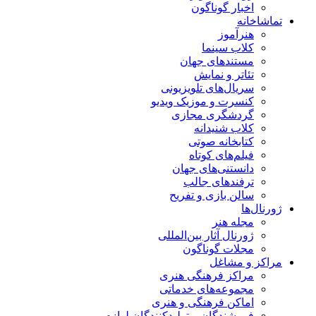
اخبار گوناگون
تماشاخانه
هنرآموز
کلاب سینما
مستندهای جهان
تئاتر و نمایش
سریال‌های تلویزیونی
کنسرت و موزیک ویدیو
گردشگری مجازی
کلاب شنیدانه
کتابخانه صوتی
فیلم‌های کوتاه
دانستنی‌های جهان
ترفندهای جالب
سالن بازی و تفریح
ژورنال‌ها
مجله هنر
ژورنال آثار بین‌المللی
مجلات گوناگون
مراکز و مشاغل
مراکز فرهنگی هنری
مجموعه‌های خدماتی
اماکن فرهنگی و هنری
فروشندگان و تولیدکنندگان لوازم