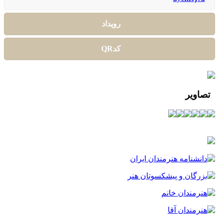
رویداد
کدQR
تصاویر