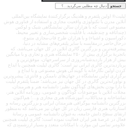
جستجو
لیلیت® اولین پلتفرم و هلدینگ برگزارکنندهٔ نمایشگاه بین‌المللی
آنلاین مدرن با تکنولوژی واقعیت مجازی و استفاده از فناوری هوش
مصنوعی است که با هزاران سالن نمایشگاهی شیک و لوکس
(چنداتاقه و چندطبقه، با قابلیت شخصی‌سازی و تغییر محیط،
دکوراسیون و اشیاء) و با هزاران طرح قاب‌مجازی متنوع،
درحال‌حاضر درمقایسه با سایر پلتفرم‌های مشابه در دنیا،
پیشرفته‌ترین و بزرگترین گالری آنلاین در کل جهان می‌باشد، که
باتجربهٔ برگزاری بیش از ۲۵۰ نمایشگاه هنری و تجاری و با میانگین
بیش از هزار بازدیدشبانه‌روزی از سراسرجهان، موفق‌ترین و
پربازدیدترین گالری ایرانی نیز است؛ گالری لیلیت همچنین با ابداع
کردن اولین نگارخانه با گویندگی هوش مصنوعی و با ابداع و
برگزاری اولین نمایشگاه در جهان‌های ناممکن و فانتزی؛ پیشروترین
و نوآورانه‌ترین گالری در کل جهان نیز می‌باشد؛ ضمناً پلتفرم لیلیت
با دارا بودن بخش‌های گوناگون نظیر: دانشنامه هنر و هنرمندان،
مجلات آنلاین با موضوعات گوناگون و عمومی، روزنامه آنلاین هنر،
تماشاخانه و مدیاکلاب، آموزشگاه هنری مجازی و…؛ هم‌اکنون
بزرگترین دانشنامه بیوگرافی هنرمندان ایرانی و بزرگترین رسانه و
استارتاپ هنری فارسی زبان در کل جهان نیز می‌باشد که به‌منظور
ارتقای سطح دانش جامعه، به‌عنوان دانشنامه عمومی و رسانهٔ
فعال در عرصهٔ هنر ایران فعالیت نموده است؛ گالری لیلیت همچنین
علاوه‌بر تمامی این موارد، با امکانات متعدد و بسیار ارزشمندی که