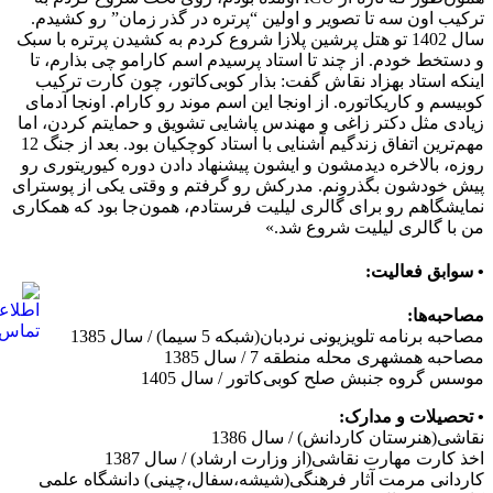
ترکیب اون سه تا تصویر و اولین “پرتره در گذر زمان” رو کشیدم.
سال 1402 تو هتل پرشین پلازا شروع کردم به کشیدن پرتره با سبک
و دستخط خودم. از چند تا استاد پرسیدم اسم کارامو چی بذارم، تا
اینکه استاد بهزاد نقاش گفت: بذار کوبی‌کاتور، چون کارت ترکیب
کوبیسم و کاریکاتوره. از اونجا این اسم موند رو کارام. اونجا آدمای
زیادی مثل دکتر زاغی و مهندس پاشایی تشویق و حمایتم کردن، اما
مهم‌ترین اتفاق زندگیم آشنایی با استاد کوچکیان بود. بعد از جنگ 12
روزه، بالاخره دیدمشون و ایشون پیشنهاد دادن دوره کیوریتوری رو
پیش خودشون بگذرونم. مدرکش رو گرفتم و وقتی یکی از پوسترای
نمایشگاهم رو برای گالری لیلیت فرستادم، همون‌جا بود که همکاری
من با گالری لیلیت شروع شد.»
• سوابق فعالیت:
مصاحبه‌ها:
مصاحبه برنامه تلویزیونی نردبان(شبکه 5 سیما) / سال 1385
مصاحبه همشهری محله منطقه 7 / سال 1385
موسس گروه جنبش صلح کوبی‌کاتور / سال 1405
• تحصیلات و مدارک:
نقاشی(هنرستان کاردانش) / سال 1386
اخذ کارت مهارت نقاشی(از وزارت ارشاد) / سال 1387
کاردانی مرمت آثار فرهنگی(شیشه،سفال،چینی) دانشگاه علمی