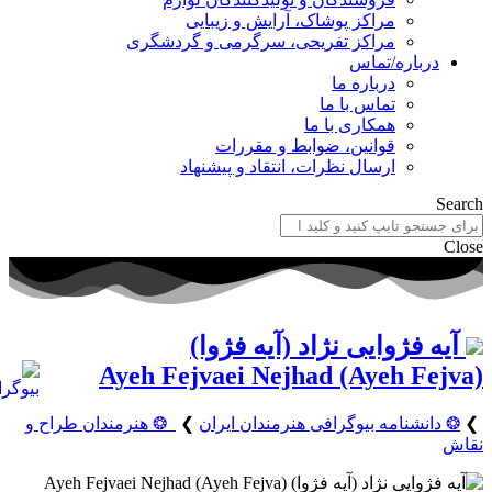
مراکز پوشاک، آرایش و زیبایی
مراکز تفریحی، سرگرمی و گردشگری
درباره/تماس
درباره ما
تماس با ما
همکاری با ما
قوانین، ضوابط و مقررات
ارسال نظرات، انتقاد و پیشنهاد
Search
Close
آیه فژوایی نژاد (آیه فژوا)
Ayeh Fejvaei Nejhad (Ayeh Fejva)
❯
❂ دانشنامه بیوگرافی هنرمندان ایران
❯
❂ هنرمندان طراح و
نقاش