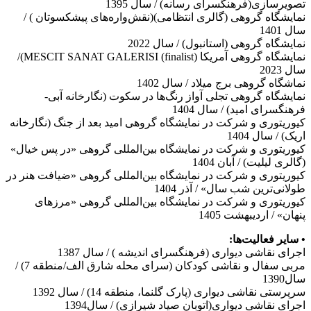
تصویرسازی(فرهنگسرای رسانه) / سال 1395
نمایشگاه گروهی (گالری انتظامی)(نقش‌واره‌های پیشکسوتان ) /
سال 1401
نمایشگاه گروهی (استانبول) / سال 2022
نمایشگاه گروهی آمریکا (finalist) MESCIT SANAT GALERISI)/
سال 2023
نماشگاه گروهی برج میلاد / سال 1402
نمایشگاه گروهی تجلی آواز رنگ‌ها در سکوت (نگارخانه آبی-
فرهنگسرای امید) / سال 1404
کیوریتوری و شرکت در نمایشگاه گروهی امید بعد از جنگ (نگارخانه
اریک) / سال 1404
کیوریتوری و شرکت در نمایشگاه بین‌المللی گروهی «در پس خیال»
(گالری لیلیت) / آبان 1404
کیوریتوری و شرکت در نمایشگاه بین‌المللی گروهی «ضیافت هنر در
طولانی‌ترین شب سال» / آذر 1404
کیوریتوری و شرکت در نمایشگاه بین‌المللی گروهی «مرزهای
پنهان» / اردیبهشت 1405
• سایر فعالیت‌ها:
اجرای نقاشی دیواری (فرهنگسرای اندیشه ) / سال 1387
مربی سفال و نقاشی کودکان (سرای محله شارق الف/منطقه 7) /
سال1390
سرپرستی نقاشی دیواری (پارک گلنما، منطقه 14) / سال 1392
اجرای نقاشی دیواری(اتوبان صیاد شیرازی) / سال1394