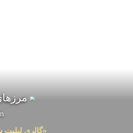
مرزهای 
on
«گالری لیلیت ش