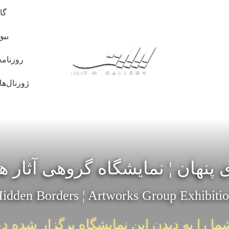
گا
بیو
روزنامه
ژورنال‌ها
پنهان ¦ نمایشگاه گروهی آثار ه
idden Borders ¦ Artworks Group Exhibiti
ما را به دیدن این نمایشگاه برگزار شده د