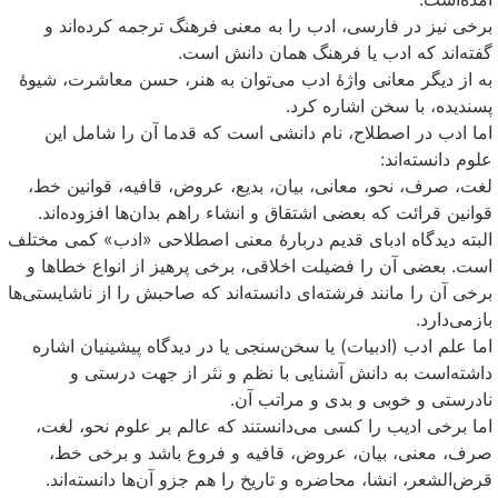
برخی نیز در فارسی، ادب را به معنی فرهنگ ترجمه کرده‌اند و
گفته‌اند که ادب یا فرهنگ همان دانش است.
به از دیگر معانی واژهٔ ادب می‌توان به هنر، حسن معاشرت، شیوهٔ
پسندیده، با سخن اشاره کرد.
اما ادب در اصطلاح، نام دانشی است که قدما آن را شامل این
علوم دانسته‌اند:
لغت، صرف، نحو، معانی، بیان، بدیع، عروض، قافیه، قوانین خط،
قوانین قرائت که بعضی اشتقاق و انشاء راهم بدان‌ها افزوده‌اند.
البته دیدگاه ادبای قدیم دربارهٔ معنی اصطلاحی «ادب» کمی مختلف
است. بعضی آن را فضیلت اخلاقی، برخی پرهیز از انواع خطاها و
برخی آن را مانند فرشته‌ای دانسته‌اند که صاحبش را از ناشایستی‌ها
بازمی‌دارد.
اما علم ادب (ادبیات) یا سخن‌سنجی یا در دیدگاه پیشینیان اشاره
داشته‌است به دانش آشنایی با نظم و نثر از جهت درستی و
نادرستی و خوبی و بدی و مراتب آن.
اما برخی ادیب را کسی می‌دانستند که عالم بر علوم نحو، لغت،
صرف، معنی، بیان، عروض، قافیه و فروع باشد و برخی خط،
قرض‌الشعر، انشا، محاضره و تاریخ را هم جزو آن‌ها دانسته‌اند.