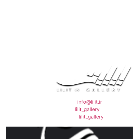
❖ رایـانـامـه :
info@lilit.ir
❖ تــلــگــرام :
lilit_gallery
❖اینستاگرام:
lilit_gallery