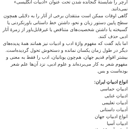
آرچر را شایستهٔ گنجانده شدن تحت عنوان «ادبیات انگلیسی»
نمی‌دانند.
گاهی اوقات ممکن است منتقدان برخی از آثار را به دلایلی همچون
سطح پایین دستور زبان و نحو، داشتن خط داستانی باورنکردنی یا
گسیخته یا داشتن شخصیت‌های متناقض یا غیرقابل‌باور از زمرهٔ آثار
ادبی حذف کنند.
اما باید گفت که مفهوم واژهٔ ادب و ادبیات نیز همانند همهٔ پدیده‌های
دیگر در طول زمان یکسان نمانده و دستخوش تحول گردیده‌است.
بیشتر اقوام قدیم جهان، هم‌چون یونانیان، ادب را فقط به معنی و
مفهوم شعر به کار می‌برده‌اند و علوم ادبی، نزد آن‌ها علم شعر
بوده‌است و بس.
انواع ادبیاتِ ایران:
ادبیاتِ حماسی
ادبیاتِ غنایی
اَدبیات تعلیمی
اَدبیات داستانی
انواع ادبیاتِ جهان
ادبیات آسیا