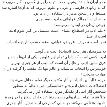
و در ایران تا سدهٔ پیشین صفت ادیب را برای کسی به کار می‌بردند
که به زبانهای فارسی و عربی و علوم مربوط که به آن‌ها اشاره شد
مسلط و در سخن ماهر در استفاده از آن‌ها بود.
مانند ادیب الممالک فراهانی و ادیب نیشابوری.
جرجی زیدان در اینباره می‌نویسد:
«علم ادب در اصطلاح علمای ادبیت مشتمل بر اکثر علوم ادبیه
است از قبیل:
نحو، لغت، تصریف، عروض، قوافی، صنعت شعر، تاریخ و انساب.
به هنرمندان هنر پنجم (ادبیات) ادیب می‌گویند.
ادیب کسی است که دارای تمام این علوم یا یکی از آن‌ها باشد و
فرق مابین ادیب و عالِم آن است که ادیب از هر چیزی بهتر و
خوب‌ترش را انتخاب می‌نماید و عالم تنها یک مقصد را گرفته در آن
مهارت می‌یابد.»
مردم غالباً بین ادبیات و آثار مکتوب دیگر تفاوت قائل می‌شوند.
اصطلاحات «تخیل ادبی» و «شایستگی ادبی» غالباً به منظور
تشخیص آثار ادبی از یکدیگر مورد استفاده قرار می‌گیرند.
مثلاً تقریباً تمام انسان‌های باسواد دنیا آثار چارلز دیکنز را در زمرهٔ
«ادبیات» تلقی می‌کنند در حالی که برخی از منتقدین، آثار جفری