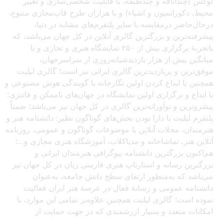
لوکس (چنداتاقه و چندطبقه، با قابلیت شخصی‌سازی و تغییر
محیط، دکوراسیون و اشیاء) و با هزاران طرح قاب‌مجازی متنوع،
درحال‌حاضر درمقایسه با سایر پلتفرم‌های مشابه در دنیا،
پیشرفته‌ترین و بزرگترین گالری آنلاین در کل جهان می‌باشد، که
باتجربهٔ برگزاری بیش از ۲۵۰ نمایشگاه هنری و تجاری و با
میانگین بیش از هزار بازدیدشبانه‌روزی از سراسرجهان،
موفق‌ترین و پربازدیدترین گالری ایرانی نیز است؛ گالری لیلیت
همچنین با ابداع کردن اولین نگارخانه با گویندگی هوش مصنوعی و
با ابداع و برگزاری اولین نمایشگاه در جهان‌های ناممکن و فانتزی؛
پیشروترین و نوآورانه‌ترین گالری در کل جهان نیز می‌باشد؛ ضمناً
پلتفرم لیلیت با دارا بودن بخش‌های گوناگون نظیر: دانشنامه هنر و
هنرمندان، مجلات آنلاین با موضوعات گوناگون و عمومی، روزنامه
آنلاین هنر، تماشاخانه و مدیاکلاب، آموزشگاه هنری مجازی و…؛
هم‌اکنون بزرگترین دانشنامه بیوگرافی هنرمندان ایرانی و
بزرگترین رسانه و استارتاپ هنری فارسی زبان در کل جهان نیز
می‌باشد که به‌منظور ارتقای سطح دانش جامعه، به‌عنوان
دانشنامه عمومی و رسانهٔ فعال در عرصهٔ هنر ایران فعالیت
نموده است؛ گالری لیلیت همچنین علاوه‌بر تمامی این موارد، با
امکانات متعدد و بسیار ارزشمندی که در جهت حمایت از