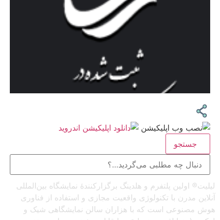
جستجو
لیلیت® اولین پلتفرم و هلدینگ برگزارکنندهٔ نمایشگاه بین‌المللی
آنلاین مدرن با تکنولوژی واقعیت مجازی و استفاده از فناوری
هوش مصنوعی است که با هزاران سالن نمایشگاهی شیک و