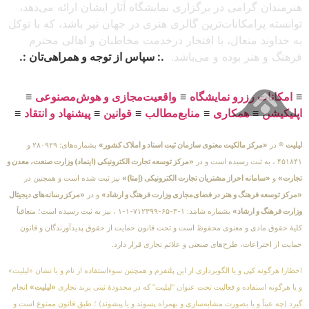
هنرمندان گرامی در برگزاری نمایشگاه آثار ایشان ارائه می‌دهد،
توانسته پرامکانات‌ترین گالری هنری در جهان نیز باشد، که با توکل
به خداوند متعال، با افتخار درخدمت مخاطبان و اهالی محترم
فرهنگ و هنر بوده و می‌باشد.
.: سپاس از توجه و همراهی‌تان :.
≡
امکانات رزرو نمایشگاه
≡
واقعیت‌مجازی و هوش‌مصنوعی
≡
اپلیکیشن
≡
همکاری
≡
منابع‌مطالب
≡
قوانین
≡
پیشنهاد و انتقاد
≡
لیلیت
® در
«مرکز مالکیت معنوی سازمان ثبت اسناد و املاک کشور»
بشماره‌های: ۲۸۰۹۲۹ و
۴۵۱۸۴۱ ، به ثبت رسیده است و در
«مرکز توسعه تجارت الکترونیکی (اینماد) وزارت صنعت، معدن و
تجارت»
و
«سامانه احراز مشتریان تجارت الکترونیکی (اِمتا)»
نیز ثبت شده است و همچنین در
«مرکز توسعه فرهنگ و هنر در فضای‌مجازی وزارت فرهنگ و ارشاد»
و در
«مرکز رسانه‌های دیجیتال
وزارت فرهنگ و ارشاد»
بشماره شامَد: ۱-۳-۶۵-۷۱۲۳۹۹-۱-۱ ، نیز به ثبت رسیده است؛ متعاقباً
کلیهٔ حقوق مادی و معنوی محفوظ است و تحت قانون حمایت از حقوق پدیدآورندگان و قانون
حمایت از اختراعات، طرح‌های صنعتی و علائم تجاری قرار دارد.
اخطار! هرگونه کپی و یا الگوبرداری از این پلتفرم و همچنین سوءاستفاده از نام و یا نشان «لیلیت»
و یا هرگونه استفاده و فعالیت تحت عنوان “لیلیت” که در محدودهٔ ثبتی برند تجاری
«لیلیت»
انجام
گیرد (چه عیناً و یا بصورت مشابه‌سازی و بهمراه پسوند و یا پیشوند) ؛ طبق قانون ممنوع است و