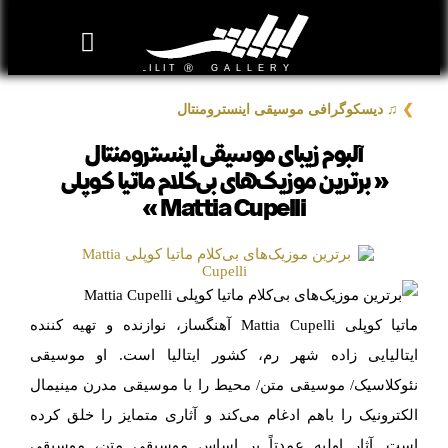
روزنامه هنر
درباره/تماس
مراکز و مشاغل
گالری و نمایشگاه
بیوگرافی هنرمندان
❯
♫ دیسکوگرافی موسیقی اینسترومنتال
آلبوم زیبای موسیقی اینسترومنتال
« برترین موزیک‌های بی‌کلام ماتیا کوپلی
Mattia Cupelli »
ماتیا کوپلی Mattia Cupelli آهنگساز، نوازنده و تهیه کننده
ایتالیایی زاده شهر رم، کشور ایتالیا است. او موسیقی
نئوکلاسیک/ موسیقی متن/ محیط را با موسیقی مدرن مینیمال
الکترونیک را باهم ادغام می‌کند و آثاری متمایز را خلق کرده
است. آثار اولیه عمدتاً بر اساس موسیقی متن، موسیقی