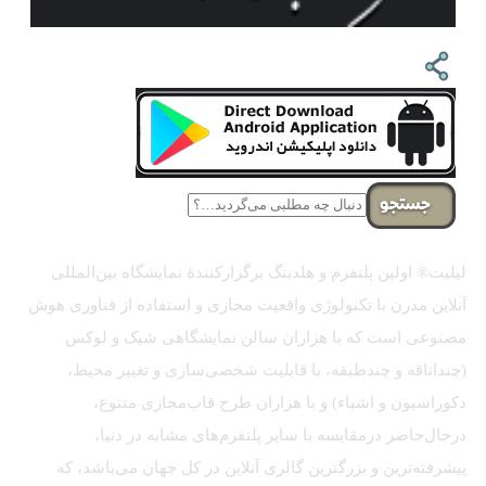
جستجو
لیلیت® اولین پلتفرم و هلدینگ برگزارکنندهٔ نمایشگاه بین‌المللی
آنلاین مدرن با تکنولوژی واقعیت مجازی و استفاده از فناوری هوش
مصنوعی است که با هزاران سالن نمایشگاهی شیک و لوکس
(چنداتاقه و چندطبقه، با قابلیت شخصی‌سازی و تغییر محیط،
دکوراسیون و اشیاء) و با هزاران طرح قاب‌مجازی متنوع،
درحال‌حاضر درمقایسه با سایر پلتفرم‌های مشابه در دنیا،
پیشرفته‌ترین و بزرگترین گالری آنلاین در کل جهان می‌باشد، که