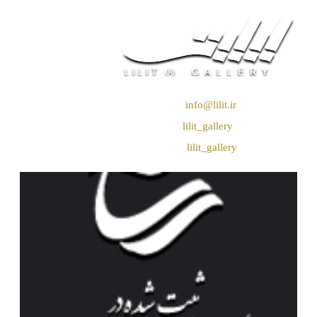
❖ رایـانـامـه :
info@lilit.ir
❖ تــلــگــرام :
lilit_gallery
❖اینستاگرام:
lilit_gallery