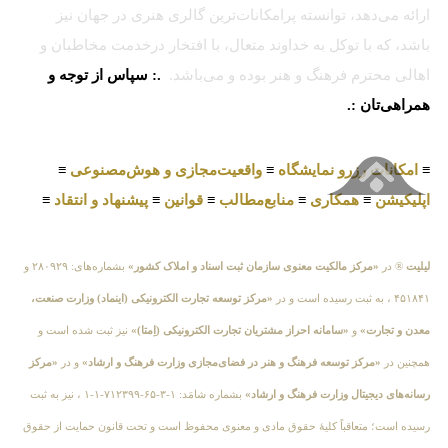
ارائه می‌دهد، توانسته پرامکانات‌ترین گالری هنری در جهان نیز
باشد، که با توکل به خداوند متعال، با افتخار درخدمت مخاطبان و
اهالی محترم فرهنگ و هنر بوده و می‌باشد.
.: سپاس از توجه و
همراهی‌تان :.
≡
امکانات رزرو نمایشگاه
≡
واقعیت‌مجازی و هوش‌مصنوعی
≡
اپلیکیشن
≡
همکاری
≡
منابع‌مطالب
≡
قوانین
≡
پیشنهاد و انتقاد
≡
لیلیت
® در
«مرکز مالکیت معنوی سازمان ثبت اسناد و املاک کشور»
بشماره‌های: ۲۸۰۹۲۹ و
۴۵۱۸۴۱ ، به ثبت رسیده است و در
«مرکز توسعه تجارت الکترونیکی (اینماد) وزارت صنعت،
معدن و تجارت»
و
«سامانه احراز مشتریان تجارت الکترونیکی (اِمتا)»
نیز ثبت شده است و
همچنین در
«مرکز توسعه فرهنگ و هنر در فضای‌مجازی وزارت فرهنگ و ارشاد»
و در
«مرکز
رسانه‌های دیجیتال وزارت فرهنگ و ارشاد»
بشماره شامَد: ۱-۳-۶۵-۷۱۲۳۹۹-۱-۱ ، نیز به ثبت
رسیده است؛ متعاقباً کلیهٔ حقوق مادی و معنوی محفوظ است و تحت قانون حمایت از حقوق