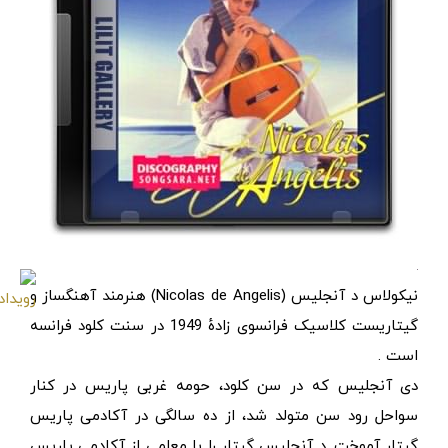
نیکولاس د آنجلیس (Nicolas de Angelis) هنرمند آهنگساز و
گیتاریست کلاسیک فرانسوی زادهٔ 1949 در سنت کلود فرانسه
است .
دی آنجلیس که در سن کلود، حومه غربی پاریس در کنار
سواحل رود سن متولد شد، از ده سالگی در آکادمی پاریس
گیتار آموخت. د آنجلیس گیتار را با معلمی از آکادمی پاریس