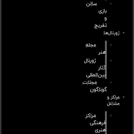
سالن
بازی
و
تفریح
ژورنال‌ها
مجله
هنر
ژورنال
آثار
بین‌المللی
مجلات
گوناگون
مراکز و
مشاغل
مراکز
فرهنگی
هنری