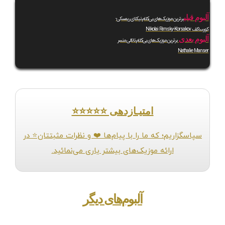
آلبوم قبلی
برترین موزیک‌های بی‌کلام نیکلای ریمسکی-
کورساکف Nikolai Rimsky-Korsakov
آلبوم بعدی
برترین موزیک‌های بی‌کلام ناتالی منسر
Nathalie Manser
امتیـازدهی ⭐️⭐️⭐️⭐️⭐️
سپاسگزاریم؛ که ما را با پیام‌ها ❤️ و نظرات مثبتتان⭐️ در
ارائه موزیک‌های بیشتر یاری می‌نمائید.
آلبوم‌های دیگر