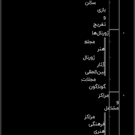
سالن
بازی
و
تفریح
ژورنال‌ها
مجله
هنر
ژورنال
آثار
بین‌المللی
مجلات
گوناگون
مراکز
و
مشاغل
مراکز
فرهنگی
هنری