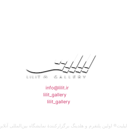
❖ رایـانـامـه :
info@lilit.ir
❖ تــلــگــرام :
lilit_gallery
❖اینستاگرام:
lilit_gallery
لیلیت® اولین پلتفرم و هلدینگ برگزارکنندهٔ نمایشگاه بین‌المللی