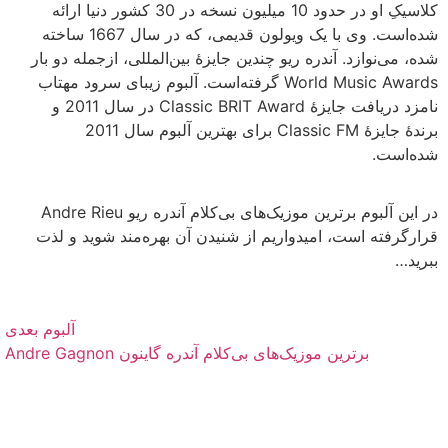
کلاسیکِ او در حدود 10 میلیون نسخه در 30 کشور دنیا ارائه
شده‌است. وی با یک ویولون قدیمی، که در سال 1667 ساخته
شده، می‌نوازد. آندره ریو چندین جایزهٔ بین‌المللی، ازجمله دو بار
World Music Awards گرفته‌است. آلبوم زیبای سرود مهتاب
نامزد دریافت جایزهٔ Classic BRIT Award در سال 2011 و
برندهٔ جایزهٔ Classic FM برای بهترین آلبوم سال 2011
شده‌است.
در این آلبوم برترین موزیک‌های بی‌کلام آندره ریو Andre Rieu
قرارگرفته است، امیدواریم از شنیدن آن بهره‌مند شوید و لذت
ببرید…
آلبوم بعدی
برترین موزیک‌های بی‌کلام آندره گاینون Andre Gagnon