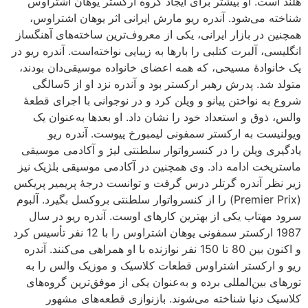
هلند است. او بیشتر برای ایجاد گروه ارکستر یوهان اشتراوس
شناخته می‌شود. آندره ریو مارش ایرانی اثر یوهان اشتراوس،
همچنین در بازار ایرانی، یکی از معروف‌ترین ساخته‌های آهنگساز
انگلیسی، آلبرت کتلبی را بارها به زیبایی نواخته‌است. آندره ریو در
یک خانوادهٔ مسیحی، که همه اعضای خانواده موسیقی‌دان بودند،
متولد شد. پدرش رهبر ارکستر بود و آندره نزد او از 5سالگی
شروع به نواختن پیانو و ویلن کرد و در نوجوانی با اجرای قطعهٔ
والس، ذوق و استعداد خود را نشان داد. او بعدها به‌عنوان یک
ویولنیست به ارکستر سمفونی لیمبورخ پیوست. آندره ریو
یادگیری ویلن را در کنسرواتوار سلطنتی لیژ و آکادمی موسیقی
ماستریخت ادامه داد. وی همچنین در آکادمی موسیقی بلژیک نیز
زیر نظر آندره گرتلر درس گرفت و توانست درجهٔ پریمیر پریکس
(Premier Prix) را از کنسرواتوار سلطنتی بروکسل بگیرد. آلبوم
سرود مهتاب یکی از بهترین کارهای اوست. آندره ریو در سال
1987 ارکستر سمفونی یوهان اشتراوس را با 12 نفر تأسیس کرد
و اکنون بین 80 تا 150 نفر نوازنده با او همراهی می‌کنند. آندره
ریو و ارکستر اشتراوس قطعات کلاسیک و موزیک والس را به
تورهای بین‌المللی برده و به‌عنوان یکی از موفق‌ترین گروه‌های
کلاسیک دنیا شناخته می‌شوند. بازنوازی قطعه‌های مشهور