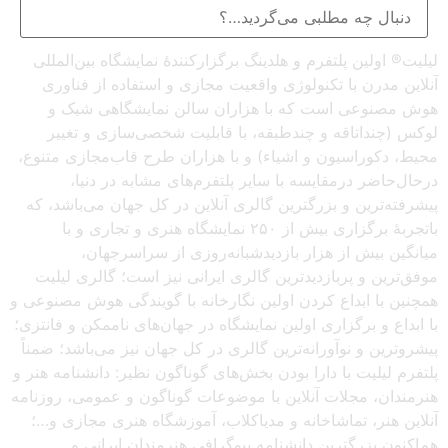
لیلیت® اولین پلتفرم و هلدینگ برگزارکنندهٔ نمایشگاه بین‌المللی
آنلاین مدرن با تکنولوژی واقعیت مجازی و استفاده از فناوری
هوش مصنوعی است که با هزاران سالن نمایشگاهی شیک و
لوکس (چنداتاقه و چندطبقه، با قابلیت شخصی‌سازی و تغییر
محیط، دکوراسیون و اشیاء) و با هزاران طرح قاب‌مجازی متنوع،
درحال‌حاضر درمقایسه با سایر پلتفرم‌های مشابه در دنیا،
پیشرفته‌ترین و بزرگترین گالری آنلاین در کل جهان می‌باشد، که
باتجربهٔ برگزاری بیش از ۲۵۰ نمایشگاه هنری و تجاری و با
میانگین بیش از هزار بازدیدشبانه‌روزی از سراسرجهان،
موفق‌ترین و پربازدیدترین گالری ایرانی نیز است؛ گالری لیلیت
همچنین با ابداع کردن اولین نگارخانه با گویندگی هوش مصنوعی و
با ابداع و برگزاری اولین نمایشگاه در جهان‌های ناممکن و فانتزی؛
پیشروترین و نوآورانه‌ترین گالری در کل جهان نیز می‌باشد؛ ضمناً
پلتفرم لیلیت با دارا بودن بخش‌های گوناگون نظیر: دانشنامه هنر و
هنرمندان، مجلات آنلاین با موضوعات گوناگون و عمومی، روزنامه
آنلاین هنر، تماشاخانه و مدیاکلاب، آموزشگاه هنری مجازی و…؛
هم‌اکنون بزرگترین دانشنامه بیوگرافی هنرمندان ایرانی و