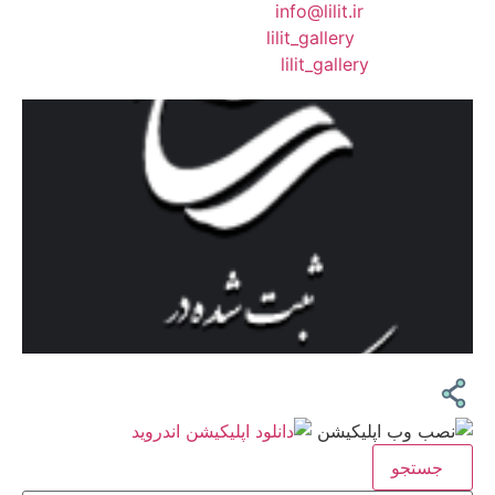
❖ رایـانـامـه :
info@lilit.ir
❖ تــلــگــرام :
lilit_gallery
❖اینستاگرام:
lilit_gallery
جستجو