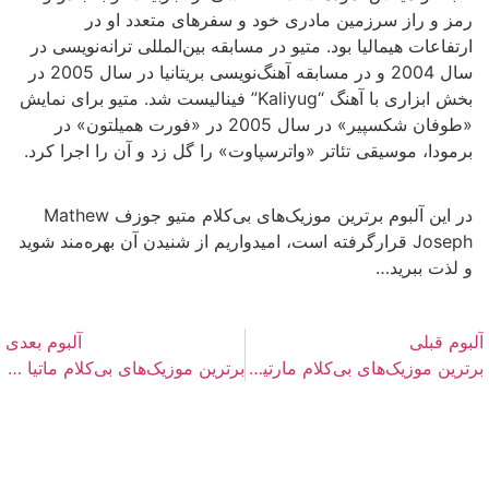
رمز و راز سرزمین مادری خود و سفرهای متعدد او در
ارتفاعات هیمالیا بود. متیو در مسابقه بین‌المللی ترانه‌نویسی در
سال 2004 و در مسابقه آهنگ‌نویسی بریتانیا در سال 2005 در
بخش ابزاری با آهنگ “Kaliyug” فینالیست شد. متیو برای نمایش
«طوفان شکسپیر» در سال 2005 در «فورت همیلتون» در
برمودا، موسیقی تئاتر «واترسپاوت» را گل زد و آن را اجرا کرد.
در این آلبوم برترین موزیک‌های بی‌کلام متیو جوزف Mathew
Joseph قرارگرفته است، امیدواریم از شنیدن آن بهره‌مند شوید
و لذت ببرید…
آلبوم قبلی
آلبوم بعدی
برترین موزیک‌های بی‌کلام مارتین هرزبرگ Martin Herzberg
برترین موزیک‌های بی‌کلام ماتیا کوپلی Mattia Cupelli