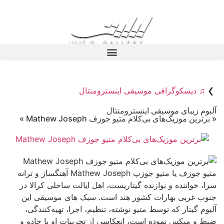
❯
♫ دیسکوگرافی موسیقی اینسترومنتال
آلبوم زیبای موسیقی اینسترومنتال
« برترین موزیک‌های بی‌کلام متیو جوزف Mathew Joseph »
متیو جوزف یا متیو جوزپ Mathew Joseph آهنگساز و ترانه
سرا، خواننده و نوازنده گیتاریست، اهل ایالت ساحلی کرالا در
جنوب غربی بهارات کشور هند است. سبک های موسیقی این
آلبوم گیتار که توسط متیو نوشته، تنظیم، اجرا، تهیه‌کنندگی،
ضبط و میکس نموده است، انعکاسی از تجربیات او با جادو و