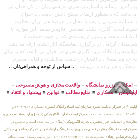
بزرگترین رسانه و استارتاپ هنری فارسی زبان در کل جهان نیز
می‌باشد که به‌منظور ارتقای سطح دانش جامعه، به‌عنوان
دانشنامه عمومی و رسانهٔ فعال در عرصهٔ هنر ایران فعالیت
نموده است؛ گالری لیلیت همچنین علاوه‌بر تمامی این موارد، با
امکانات متعدد و بسیار ارزشمندی که در جهت حمایت از
هنرمندان گرامی در برگزاری نمایشگاه آثار ایشان ارائه می‌دهد،
توانسته پرامکانات‌ترین گالری هنری در جهان نیز باشد، که با توکل
به خداوند متعال، با افتخار درخدمت مخاطبان و اهالی محترم
فرهنگ و هنر بوده و می‌باشد.
.: سپاس از توجه و همراهی‌تان :.
≡
امکانات رزرو نمایشگاه
≡
واقعیت‌مجازی و هوش‌مصنوعی
≡
اپلیکیشن
≡
همکاری
≡
منابع‌مطالب
≡
قوانین
≡
پیشنهاد و انتقاد
≡
لیلیت
® در
«مرکز مالکیت معنوی سازمان ثبت اسناد و املاک کشور»
بشماره‌های: ۲۸۰۹۲۹ و
۴۵۱۸۴۱ ، به ثبت رسیده است و در
«مرکز توسعه تجارت الکترونیکی (اینماد) وزارت صنعت، معدن و
تجارت»
و
«سامانه احراز مشتریان تجارت الکترونیکی (اِمتا)»
نیز ثبت شده است و همچنین در
«مرکز توسعه فرهنگ و هنر در فضای‌مجازی وزارت فرهنگ و ارشاد»
و در
«مرکز رسانه‌های دیجیتال
وزارت فرهنگ و ارشاد»
بشماره شامَد: ۱-۳-۶۵-۷۱۲۳۹۹-۱-۱ ، نیز به ثبت رسیده است؛ متعاقباً