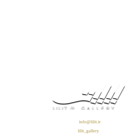
❖ رایـانـامـه :
info@lilit.ir
❖ تــلــگــرام :
lilit_gallery