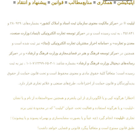
اپلیکیشن
≡
همکاری
≡
منابع‌مطالب
≡
قوانین
≡
پیشنهاد و انتقاد
≡
لیلیت
® در
«مرکز مالکیت معنوی سازمان ثبت اسناد و املاک کشور»
بشماره‌های: ۲۸۰۹۲۹ و
۴۵۱۸۴۱ ، به ثبت رسیده است و در
«مرکز توسعه تجارت الکترونیکی (اینماد) وزارت صنعت،
معدن و تجارت»
و
«سامانه احراز مشتریان تجارت الکترونیکی (اِمتا)»
نیز ثبت شده است و
همچنین در
«مرکز توسعه فرهنگ و هنر در فضای‌مجازی وزارت فرهنگ و ارشاد»
و در
«مرکز
رسانه‌های دیجیتال وزارت فرهنگ و ارشاد»
بشماره شامَد: ۱-۳-۶۵-۷۱۲۳۹۹-۱-۱ ، نیز به ثبت
رسیده است؛ متعاقباً کلیهٔ حقوق مادی و معنوی محفوظ است و تحت قانون حمایت از حقوق
پدیدآورندگان و قانون حمایت از اختراعات، طرح‌های صنعتی و علائم تجاری قرار دارد.
اخطار! هرگونه کپی و یا الگوبرداری از این پلتفرم و همچنین سوءاستفاده از نام و یا نشان
«لیلیت» و یا هرگونه استفاده و فعالیت تحت عنوان “لیلیت” که در محدودهٔ ثبتی برند
تجاری
«لیلیت»
انجام گیرد (چه عیناً و یا بصورت مشابه‌سازی و بهمراه پسوند و یا پیشوند) ؛
طبق قانون ممنوع است و متعاقباً پیگرد قانونی و قضایی خواهد داشت!