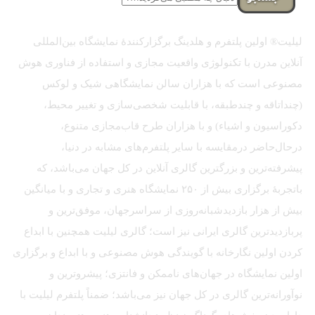
لیلیت® اولین پلتفرم و هلدینگ برگزارکنندهٔ نمایشگاه بین‌المللی
آنلاین مدرن با تکنولوژی واقعیت مجازی و استفاده از فناوری هوش
مصنوعی است که با هزاران سالن نمایشگاهی شیک و لوکس
(چنداتاقه و چندطبقه، با قابلیت شخصی‌سازی و تغییر محیط،
دکوراسیون و اشیاء) و با هزاران طرح قاب‌مجازی متنوع،
درحال‌حاضر درمقایسه با سایر پلتفرم‌های مشابه در دنیا،
پیشرفته‌ترین و بزرگترین گالری آنلاین در کل جهان می‌باشد، که
باتجربهٔ برگزاری بیش از ۲۵۰ نمایشگاه هنری و تجاری و با میانگین
بیش از هزار بازدیدشبانه‌روزی از سراسرجهان، موفق‌ترین و
پربازدیدترین گالری ایرانی نیز است؛ گالری لیلیت همچنین با ابداع
کردن اولین نگارخانه با گویندگی هوش مصنوعی و با ابداع و برگزاری
اولین نمایشگاه در جهان‌های ناممکن و فانتزی؛ پیشروترین و
نوآورانه‌ترین گالری در کل جهان نیز می‌باشد؛ ضمناً پلتفرم لیلیت با