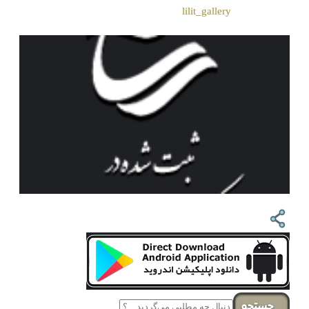
❖اینستاگرام:
lilit_gallery
جستجو