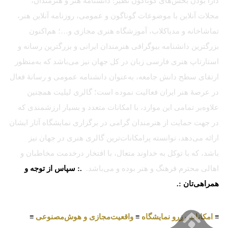
دارا بودن بخش‌های گوناگون نظیر: دانشنامه هنر و هنرمندان،
مجلات آنلاین با موضوعات گوناگون و عمومی، روزنامه آنلاین هنر،
تماشاخانه و مدیاکلاب، آموزشگاه هنری مجازی و…؛ هم‌اکنون
بزرگترین دانشنامه بیوگرافی هنرمندان ایرانی و بزرگترین رسانه و
استارتاپ هنری فارسی زبان در کل جهان نیز می‌باشد که به‌منظور
ارتقای سطح دانش جامعه، به‌عنوان دانشنامه عمومی و رسانهٔ فعال
در عرصهٔ هنر ایران فعالیت نموده است؛ گالری لیلیت همچنین
علاوه‌بر تمامی این موارد، با امکانات متعدد و بسیار ارزشمندی که
در جهت حمایت از هنرمندان گرامی در برگزاری نمایشگاه آثار ایشان
ارائه می‌دهد، توانسته پرامکانات‌ترین گالری هنری در جهان نیز
باشد، که با توکل به خداوند متعال، با افتخار درخدمت مخاطبان و
اهالی محترم فرهنگ و هنر بوده و می‌باشد.
.: سپاس از توجه و
همراهی‌تان :.
≡
امکانات رزرو نمایشگاه
≡
واقعیت‌مجازی و هوش‌مصنوعی
≡