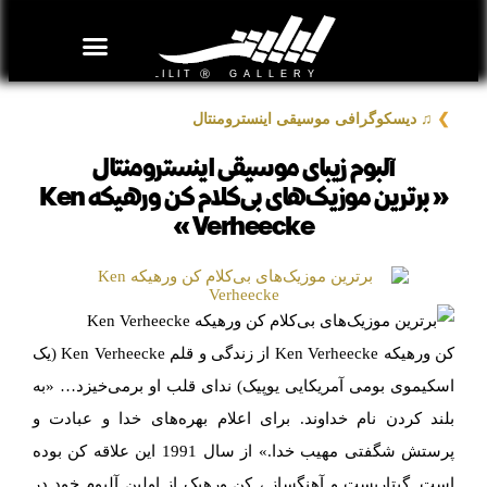
روزنامه هنر
درباره/تماس
مراکز و مشاغل
گالری و نمایشگاه
بیوگرافی هنرمندان
❯
♫ دیسکوگرافی موسیقی اینسترومنتال
آلبوم زیبای موسیقی اینسترومنتال
« برترین موزیک‌های بی‌کلام کن ورهیکه Ken
Verheecke »
کن ورهیکه Ken Verheecke از زندگی و قلم Ken Verheecke (یک
اسکیموی بومی آمریکایی یوپیک) ندای قلب او برمی‌خیزد… «به
بلند کردن نام خداوند. برای اعلام بهره‌های خدا و عبادت و
پرستش شگفتی مهیب خدا.» از سال 1991 این علاقه کن بوده
است. گیتاریست و آهنگساز ، کن ورهیک از اولین آلبوم خود در