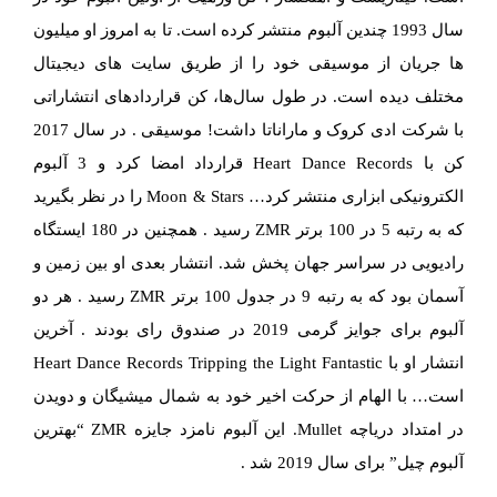
سال 1993 چندین آلبوم منتشر کرده است. تا به امروز او میلیون
ها جریان از موسیقی خود را از طریق سایت های دیجیتال
مختلف دیده است. در طول سال‌ها، کن قراردادهای انتشاراتی
با شرکت ادی کروک و ماراناتا داشت! موسیقی . در سال 2017
کن با Heart Dance Records قرارداد امضا کرد و 3 آلبوم
الکترونیکی ابزاری منتشر کرد… Moon & Stars را در نظر بگیرید
که به رتبه 5 در 100 برتر ZMR رسید . همچنین در 180 ایستگاه
رادیویی در سراسر جهان پخش شد. انتشار بعدی او بین زمین و
آسمان بود که به رتبه 9 در جدول 100 برتر ZMR رسید . هر دو
آلبوم برای جوایز گرمی 2019 در صندوق رای بودند . آخرین
انتشار او با Heart Dance Records Tripping the Light Fantastic
است… با الهام از حرکت اخیر خود به شمال میشیگان و دویدن
در امتداد دریاچه Mullet. این آلبوم نامزد جایزه ZMR “بهترین
آلبوم چیل” برای سال 2019 شد .