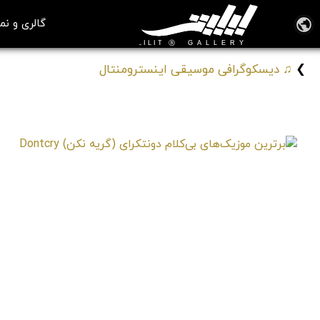
گالری و نم
❯
♫ دیسکوگرافی موسیقی اینسترومنتال
آلبوم زیبای موسیقی اینسترومنتال
« برترین موزیک‌های بی‌کلام دونتکرای (گریه نکن) Dontcry »