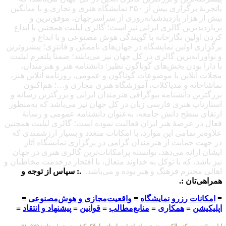
باتجربهٔ برگزاری بیش از ۲۵۰ نمایشگاه هنری و تجاری و با میانگین
بیش از هزار بازدیدشبانه‌روزی از سراسرجهان، موفق‌ترین و
پربازدیدترین گالری ایرانی نیز است؛ گالری لیلیت همچنین با ابداع
کردن اولین نگارخانه با گویندگی هوش مصنوعی و با ابداع و
برگزاری اولین نمایشگاه در جهان‌های ناممکن و فانتزی؛ پیشروترین
و نوآورانه‌ترین گالری در کل جهان نیز می‌باشد؛ ضمناً پلتفرم لیلیت
با دارا بودن بخش‌های گوناگون نظیر: دانشنامه هنر و هنرمندان،
مجلات آنلاین با موضوعات گوناگون و عمومی، روزنامه آنلاین هنر،
تماشاخانه و مدیاکلاب، آموزشگاه هنری مجازی و…؛ هم‌اکنون
بزرگترین دانشنامه بیوگرافی هنرمندان ایرانی و بزرگترین رسانه و
استارتاپ هنری فارسی زبان در کل جهان نیز می‌باشد که به‌منظور
ارتقای سطح دانش جامعه، به‌عنوان دانشنامه عمومی و رسانهٔ
فعال در عرصهٔ هنر ایران فعالیت نموده است؛ گالری لیلیت همچنین
علاوه‌بر تمامی این موارد، با امکانات متعدد و بسیار ارزشمندی که
در جهت حمایت از هنرمندان گرامی در برگزاری نمایشگاه آثار
ایشان ارائه می‌دهد، توانسته پرامکانات‌ترین گالری هنری در جهان
نیز باشد، که با توکل به خداوند متعال، با افتخار درخدمت مخاطبان و
اهالی محترم فرهنگ و هنر بوده و می‌باشد.
.: سپاس از توجه و
همراهی‌تان :.
≡
امکانات رزرو نمایشگاه
≡
واقعیت‌مجازی و هوش‌مصنوعی
≡
اپلیکیشن
≡
همکاری
≡
منابع‌مطالب
≡
قوانین
≡
پیشنهاد و انتقاد
≡