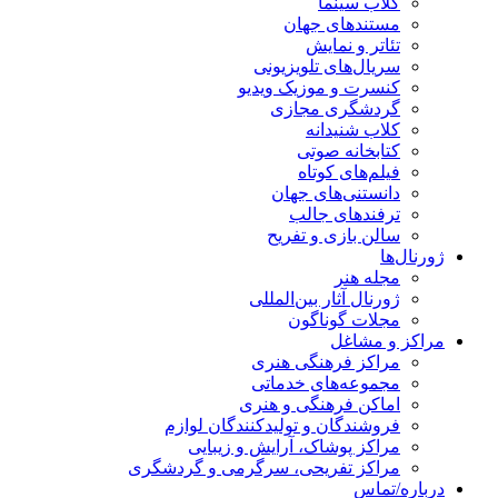
کلاب سینما
مستندهای جهان
تئاتر و نمایش
سریال‌های تلویزیونی
کنسرت و موزیک ویدیو
گردشگری مجازی
کلاب شنیدانه
کتابخانه صوتی
فیلم‌های کوتاه
دانستنی‌های جهان
ترفندهای جالب
سالن بازی و تفریح
ژورنال‌ها
مجله هنر
ژورنال آثار بین‌المللی
مجلات گوناگون
مراکز و مشاغل
مراکز فرهنگی هنری
مجموعه‌های خدماتی
اماکن فرهنگی و هنری
فروشندگان و تولیدکنندگان لوازم
مراکز پوشاک، آرایش و زیبایی
مراکز تفریحی، سرگرمی و گردشگری
درباره/تماس