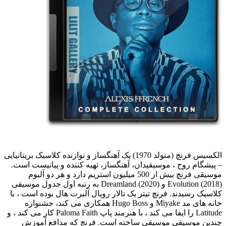
الکسیس فرنچ (متولد 1970) یک آهنگساز و نوازنده کلاسیک بریتانیایی
– پیشگام روح ، موسیقیدان، آهنگساز، تهیه کننده و پیانیست است.
موسیقی فرنچ بیش از 500 میلیون استریم دارد و هر دو آلبوم
Evolution (2018) و Dreamland (2020) به رتبه اول جدول موسیقی
کلاسیک رسیدند. فرنچ تیتر یک تالار رویال آلبرت هال بوده است ، با
خانه های مد Miyake و Hugo Boss همکاری می کند، جشنواره
Latitude را ایفا می کند ، با هنرمند پاپ Paloma Faith کار می کند ، و
چندین موسیقی موسیقی ساخته است. فرنچ که مدافع آموزش