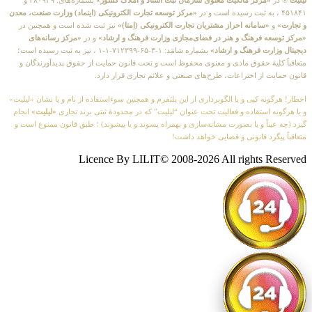
لیلیت
® در
«مرکز مالکیت معنوی سازمان ثبت اسناد و املاک کشور»
بشماره‌های: ۲۸۰۹۲۹ و
۴۵۱۸۴۱ ، به ثبت رسیده است و در
«مرکز توسعه تجارت الکترونیکی (اینماد) وزارت صنعت، معدن
و تجارت»
و
«سامانه احراز مشتریان تجارت الکترونیکی (اِمتا)»
نیز ثبت شده است و همچنین در
«مرکز توسعه فرهنگ و هنر در فضای‌مجازی وزارت فرهنگ و ارشاد»
و در
«مرکز رسانه‌های
دیجیتال وزارت فرهنگ و ارشاد»
بشماره شامَد: ۱-۳-۶۵-۷۱۲۳۹۹-۱-۱ ، نیز به ثبت رسیده است؛
متعاقباً کلیهٔ حقوق مادی و معنوی محفوظ است و تحت قانون حمایت از حقوق پدیدآورندگان و
قانون حمایت از اختراعات، طرح‌های صنعتی و علائم تجاری قرار دارد.
اخطار! هرگونه کپی و یا الگوبرداری از این پلتفرم و همچنین سوءاستفاده از نام و یا نشان «لیلیت»
و یا هرگونه استفاده و فعالیت تحت عنوان “لیلیت” که در محدودهٔ ثبتی برند تجاری
«لیلیت»
انجام
گیرد (چه عیناً و یا بصورت مشابه‌سازی و بهمراه پسوند و یا پیشوند) ؛ طبق قانون ممنوع است و
متعاقباً پیگرد قانونی و قضایی خواهد داشت!
Licence By LILIT© 2008-2026 All rights Reserved