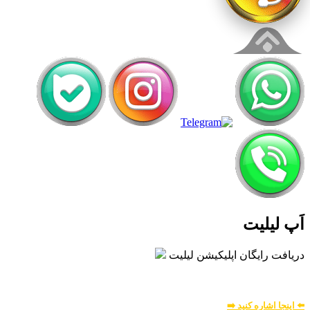
اَپ لیلیت
دریافت رایگان اپلیکیشن لیلیت
بسیار امن و بهینه
برای
اطلاعات بیشتر:
⬅️ اینجا اشاره کنید ➡️