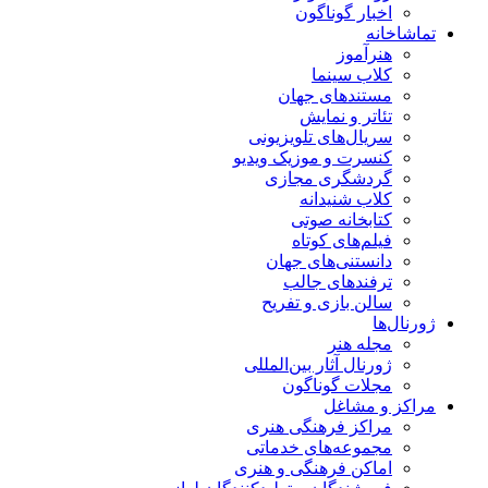
اخبار گوناگون
تماشاخانه
هنرآموز
کلاب سینما
مستندهای جهان
تئاتر و نمایش
سریال‌های تلویزیونی
کنسرت و موزیک ویدیو
گردشگری مجازی
کلاب شنیدانه
کتابخانه صوتی
فیلم‌های کوتاه
دانستنی‌های جهان
ترفندهای جالب
سالن بازی و تفریح
ژورنال‌ها
مجله هنر
ژورنال آثار بین‌المللی
مجلات گوناگون
مراکز و مشاغل
مراکز فرهنگی هنری
مجموعه‌های خدماتی
اماکن فرهنگی و هنری