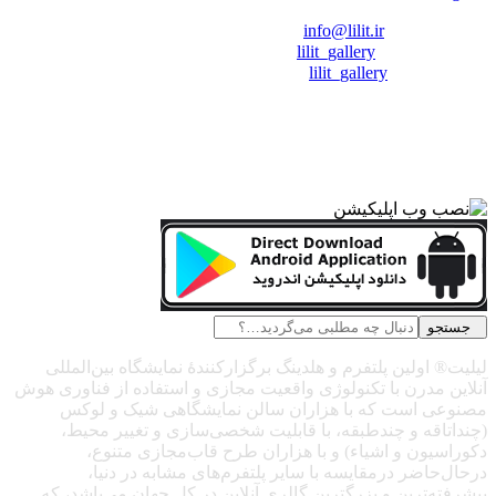
❖ رایـانـامـه :
info@lilit.ir
❖ تــلــگــرام :
lilit_gallery
❖اینستاگرام:
lilit_gallery
جستجو
لیلیت® اولین پلتفرم و هلدینگ برگزارکنندهٔ نمایشگاه بین‌المللی
آنلاین مدرن با تکنولوژی واقعیت مجازی و استفاده از فناوری هوش
مصنوعی است که با هزاران سالن نمایشگاهی شیک و لوکس
(چنداتاقه و چندطبقه، با قابلیت شخصی‌سازی و تغییر محیط،
دکوراسیون و اشیاء) و با هزاران طرح قاب‌مجازی متنوع،
درحال‌حاضر درمقایسه با سایر پلتفرم‌های مشابه در دنیا،
پیشرفته‌ترین و بزرگترین گالری آنلاین در کل جهان می‌باشد، که