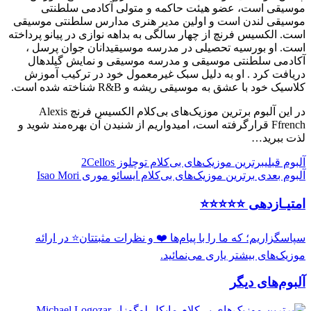
موسیقی است، عضو هیئت حاکمه و متولی آکادمی سلطنتی
موسیقی لندن است و اولین مدیر هنری مدارس سلطنتی موسیقی
است. الکسیس فرنچ از چهار سالگی به بداهه نوازی در پیانو پرداخته
است. او بورسیه تحصیلی در مدرسه موسیقیدانان جوان پرسل ،
آکادمی سلطنتی موسیقی و مدرسه موسیقی و نمایش گیلدهال
دریافت کرد . او به دلیل سبک غیرمعمول خود در ترکیب آموزش
کلاسیک خود با عشق به موسیقی ریشه و R&B شناخته شده است.
در این آلبوم برترین موزیک‌های بی‌کلام الکسیس فرنچ Alexis
Ffrench قرارگرفته است، امیدواریم از شنیدن آن بهره‌مند شوید و
لذت ببرید…
آلبوم قبلی
برترین موزیک‌های بی‌کلام توچلوز 2Cellos
آلبوم بعدی
برترین موزیک‌های بی‌کلام ایسائو موری Isao Mori
امتیـازدهی ⭐️⭐️⭐️⭐️⭐️
سپاسگزاریم؛ که ما را با پیام‌ها ❤️ و نظرات مثبتتان⭐️ در ارائه
موزیک‌های بیشتر یاری می‌نمائید.
آلبوم‌های دیگر