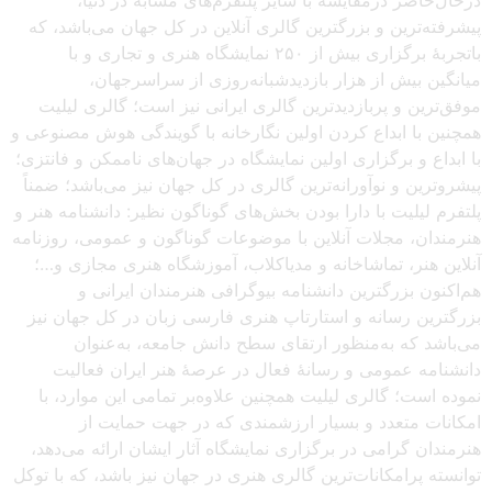
درحال‌حاضر درمقایسه با سایر پلتفرم‌های مشابه در دنیا،
پیشرفته‌ترین و بزرگترین گالری آنلاین در کل جهان می‌باشد، که
باتجربهٔ برگزاری بیش از ۲۵۰ نمایشگاه هنری و تجاری و با
میانگین بیش از هزار بازدیدشبانه‌روزی از سراسرجهان،
موفق‌ترین و پربازدیدترین گالری ایرانی نیز است؛ گالری لیلیت
همچنین با ابداع کردن اولین نگارخانه با گویندگی هوش مصنوعی و
با ابداع و برگزاری اولین نمایشگاه در جهان‌های ناممکن و فانتزی؛
پیشروترین و نوآورانه‌ترین گالری در کل جهان نیز می‌باشد؛ ضمناً
پلتفرم لیلیت با دارا بودن بخش‌های گوناگون نظیر: دانشنامه هنر و
هنرمندان، مجلات آنلاین با موضوعات گوناگون و عمومی، روزنامه
آنلاین هنر، تماشاخانه و مدیاکلاب، آموزشگاه هنری مجازی و…؛
هم‌اکنون بزرگترین دانشنامه بیوگرافی هنرمندان ایرانی و
بزرگترین رسانه و استارتاپ هنری فارسی زبان در کل جهان نیز
می‌باشد که به‌منظور ارتقای سطح دانش جامعه، به‌عنوان
دانشنامه عمومی و رسانهٔ فعال در عرصهٔ هنر ایران فعالیت
نموده است؛ گالری لیلیت همچنین علاوه‌بر تمامی این موارد، با
امکانات متعدد و بسیار ارزشمندی که در جهت حمایت از
هنرمندان گرامی در برگزاری نمایشگاه آثار ایشان ارائه می‌دهد،
توانسته پرامکانات‌ترین گالری هنری در جهان نیز باشد، که با توکل