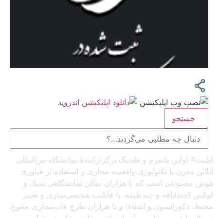
جستجو
لیلیت® اولین پلتفرم و هلدینگ برگزارکنندهٔ نمایشگاه بین‌المللی
آنلاین مدرن با تکنولوژی واقعیت مجازی و استفاده از فناوری
هوش مصنوعی است که با هزاران سالن نمایشگاهی شیک و
لوکس (چنداتاقه و چندطبقه، با قابلیت شخصی‌سازی و تغییر
محیط، دکوراسیون و اشیاء) و با هزاران طرح قاب‌مجازی متنوع،