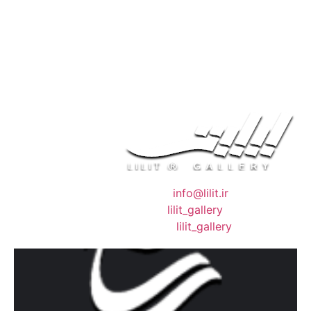
❖ رایـانـامـه :
info@lilit.ir
❖ تــلــگــرام :
lilit_gallery
❖اینستاگرام:
lilit_gallery