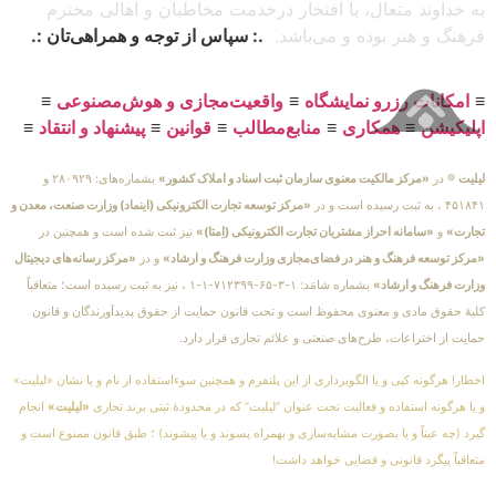
به خداوند متعال، با افتخار درخدمت مخاطبان و اهالی محترم
فرهنگ و هنر بوده و می‌باشد.
.: سپاس از توجه و همراهی‌تان :.
≡
امکانات رزرو نمایشگاه
≡
واقعیت‌مجازی و هوش‌مصنوعی
≡
اپلیکیشن
≡
همکاری
≡
منابع‌مطالب
≡
قوانین
≡
پیشنهاد و انتقاد
≡
لیلیت
® در
«مرکز مالکیت معنوی سازمان ثبت اسناد و املاک کشور»
بشماره‌های: ۲۸۰۹۲۹ و
۴۵۱۸۴۱ ، به ثبت رسیده است و در
«مرکز توسعه تجارت الکترونیکی (اینماد) وزارت صنعت، معدن و
تجارت»
و
«سامانه احراز مشتریان تجارت الکترونیکی (اِمتا)»
نیز ثبت شده است و همچنین در
«مرکز توسعه فرهنگ و هنر در فضای‌مجازی وزارت فرهنگ و ارشاد»
و در
«مرکز رسانه‌های دیجیتال
وزارت فرهنگ و ارشاد»
بشماره شامَد: ۱-۳-۶۵-۷۱۲۳۹۹-۱-۱ ، نیز به ثبت رسیده است؛ متعاقباً
کلیهٔ حقوق مادی و معنوی محفوظ است و تحت قانون حمایت از حقوق پدیدآورندگان و قانون
حمایت از اختراعات، طرح‌های صنعتی و علائم تجاری قرار دارد.
اخطار! هرگونه کپی و یا الگوبرداری از این پلتفرم و همچنین سوءاستفاده از نام و یا نشان «لیلیت»
و یا هرگونه استفاده و فعالیت تحت عنوان “لیلیت” که در محدودهٔ ثبتی برند تجاری
«لیلیت»
انجام
گیرد (چه عیناً و یا بصورت مشابه‌سازی و بهمراه پسوند و یا پیشوند) ؛ طبق قانون ممنوع است و
متعاقباً پیگرد قانونی و قضایی خواهد داشت!