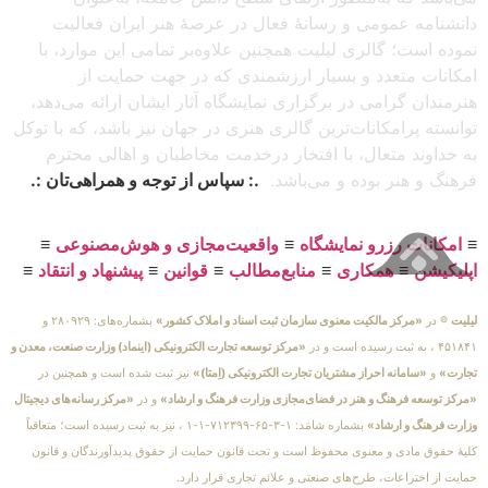
دانشنامه عمومی و رسانهٔ فعال در عرصهٔ هنر ایران فعالیت
نموده است؛ گالری لیلیت همچنین علاوه‌بر تمامی این موارد، با
امکانات متعدد و بسیار ارزشمندی که در جهت حمایت از
هنرمندان گرامی در برگزاری نمایشگاه آثار ایشان ارائه می‌دهد،
توانسته پرامکانات‌ترین گالری هنری در جهان نیز باشد، که با توکل
به خداوند متعال، با افتخار درخدمت مخاطبان و اهالی محترم
فرهنگ و هنر بوده و می‌باشد.
.: سپاس از توجه و همراهی‌تان :.
≡
امکانات رزرو نمایشگاه
≡
واقعیت‌مجازی و هوش‌مصنوعی
≡
اپلیکیشن
≡
همکاری
≡
منابع‌مطالب
≡
قوانین
≡
پیشنهاد و انتقاد
≡
لیلیت
® در
«مرکز مالکیت معنوی سازمان ثبت اسناد و املاک کشور»
بشماره‌های: ۲۸۰۹۲۹ و
۴۵۱۸۴۱ ، به ثبت رسیده است و در
«مرکز توسعه تجارت الکترونیکی (اینماد) وزارت صنعت، معدن و
تجارت»
و
«سامانه احراز مشتریان تجارت الکترونیکی (اِمتا)»
نیز ثبت شده است و همچنین در
«مرکز توسعه فرهنگ و هنر در فضای‌مجازی وزارت فرهنگ و ارشاد»
و در
«مرکز رسانه‌های دیجیتال
وزارت فرهنگ و ارشاد»
بشماره شامَد: ۱-۳-۶۵-۷۱۲۳۹۹-۱-۱ ، نیز به ثبت رسیده است؛ متعاقباً
کلیهٔ حقوق مادی و معنوی محفوظ است و تحت قانون حمایت از حقوق پدیدآورندگان و قانون
حمایت از اختراعات، طرح‌های صنعتی و علائم تجاری قرار دارد.