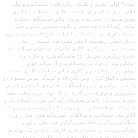
لیلیت® اولین پلتفرم و هلدینگ برگزارکنندهٔ نمایشگاه بین‌المللی
آنلاین مدرن با تکنولوژی واقعیت مجازی و استفاده از فناوری
هوش مصنوعی است که با هزاران سالن نمایشگاهی شیک و
لوکس (چنداتاقه و چندطبقه، با قابلیت شخصی‌سازی و تغییر
محیط، دکوراسیون و اشیاء) و با هزاران طرح قاب‌مجازی متنوع،
درحال‌حاضر درمقایسه با سایر پلتفرم‌های مشابه در دنیا،
پیشرفته‌ترین و بزرگترین گالری آنلاین در کل جهان می‌باشد، که
باتجربهٔ برگزاری بیش از ۲۵۰ نمایشگاه هنری و تجاری و با
میانگین بیش از هزار بازدیدشبانه‌روزی از سراسرجهان،
موفق‌ترین و پربازدیدترین گالری ایرانی نیز است؛ گالری لیلیت
همچنین با ابداع کردن اولین نگارخانه با گویندگی هوش مصنوعی و
با ابداع و برگزاری اولین نمایشگاه در جهان‌های ناممکن و فانتزی؛
پیشروترین و نوآورانه‌ترین گالری در کل جهان نیز می‌باشد؛ ضمناً
پلتفرم لیلیت با دارا بودن بخش‌های گوناگون نظیر: دانشنامه هنر و
هنرمندان، مجلات آنلاین با موضوعات گوناگون و عمومی، روزنامه
آنلاین هنر، تماشاخانه و مدیاکلاب، آموزشگاه هنری مجازی و…؛
هم‌اکنون بزرگترین دانشنامه بیوگرافی هنرمندان ایرانی و
بزرگترین رسانه و استارتاپ هنری فارسی زبان در کل جهان نیز
می‌باشد که به‌منظور ارتقای سطح دانش جامعه، به‌عنوان