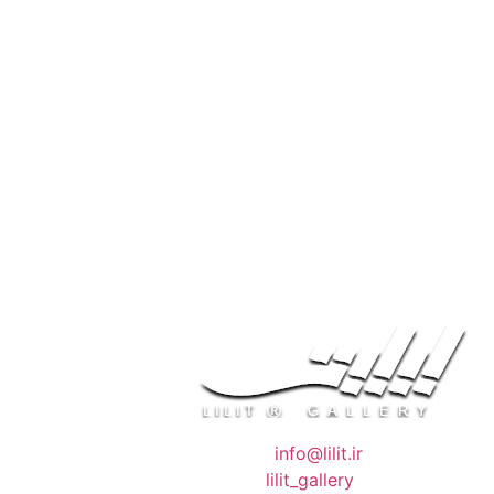
❖ رایـانـامـه :
info@lilit.ir
❖ تــلــگــرام :
lilit_gallery