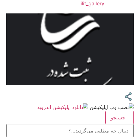
❖اینستاگرام:
lilit_gallery
جستجو