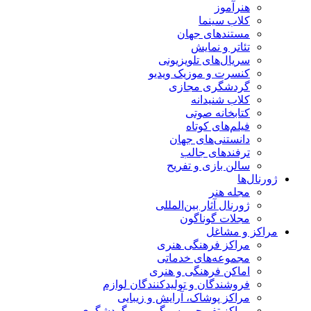
هنرآموز
کلاب سینما
مستندهای جهان
تئاتر و نمایش
سریال‌های تلویزیونی
کنسرت و موزیک ویدیو
گردشگری مجازی
کلاب شنیدانه
کتابخانه صوتی
فیلم‌های کوتاه
دانستنی‌های جهان
ترفندهای جالب
سالن بازی و تفریح
ژورنال‌ها
مجله هنر
ژورنال آثار بین‌المللی
مجلات گوناگون
مراکز و مشاغل
مراکز فرهنگی هنری
مجموعه‌های خدماتی
اماکن فرهنگی و هنری
فروشندگان و تولیدکنندگان لوازم
مراکز پوشاک، آرایش و زیبایی
مراکز تفریحی، سرگرمی و گردشگری