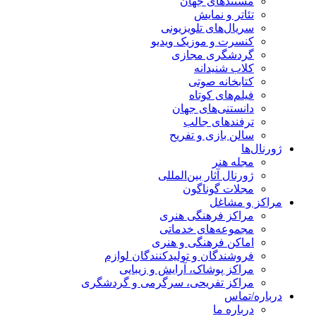
مستندهای جهان
تئاتر و نمایش
سریال‌های تلویزیونی
کنسرت و موزیک ویدیو
گردشگری مجازی
کلاب شنیدانه
کتابخانه صوتی
فیلم‌های کوتاه
دانستنی‌های جهان
ترفندهای جالب
سالن بازی و تفریح
ژورنال‌ها
مجله هنر
ژورنال آثار بین‌المللی
مجلات گوناگون
مراکز و مشاغل
مراکز فرهنگی هنری
مجموعه‌های خدماتی
اماکن فرهنگی و هنری
فروشندگان و تولیدکنندگان لوازم
مراکز پوشاک، آرایش و زیبایی
مراکز تفریحی، سرگرمی و گردشگری
درباره/تماس
درباره ما