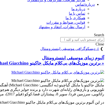
درباره/تماس
درباره ما
تماس با ما
همکاری با ما
قوانین، ضوابط و مقررات
ارسال نظرات، انتقاد و پیشنهاد
Search
Close
❯
♫ دیسکوگرافی موسیقی اینسترومنتال
آلبوم زیبای موسیقی اینسترومنتال
« برترین موزیک‌های بی‌کلام مایکل جاکینو Michael Giacchino »
تلویزیونی و بازی‌های رایانه‌ای شهرت دارد و برنده جوایز دیگری هم‌
راتاتویی، سرزمین فردا، سوپر 8، پیشتازان فضا،کوکو (فیلم 2017)، مرد عنکبوتی: بازگشت به خانه، ماه، مرد عنکبوتی: دور از خانه و مرد عنکبوتی: راهی به خانه نیست را نام برد.
در این آلبوم برترین موزیک‌های بی‌کلام مایکل جاکینو Michael Giacchino قرارگرفته است، امیدواریم از شنیدن آن بهره‌مند شوید و لذت ببرید…