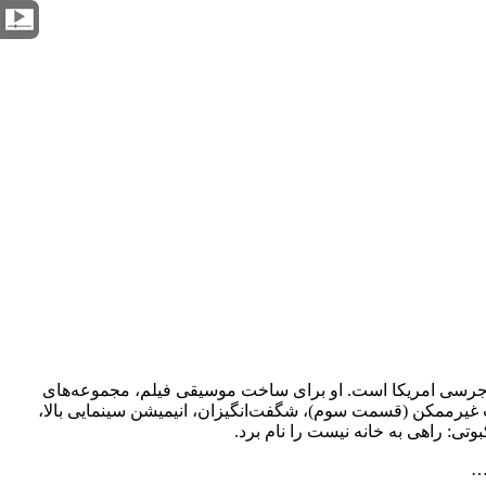
Michael Giac) آهنگساز و رهبر ارکستر آمریکایی، زاده 10 اکتبر 1967 در شهر ریورساید، نیوجرسی امریکا است. او برای ساخت موسیقی فیلم، مجموعه‌های
ریت غیرممکن (قسمت سوم)، شگفت‌انگیزان، انیمیشن سینمایی بالا،