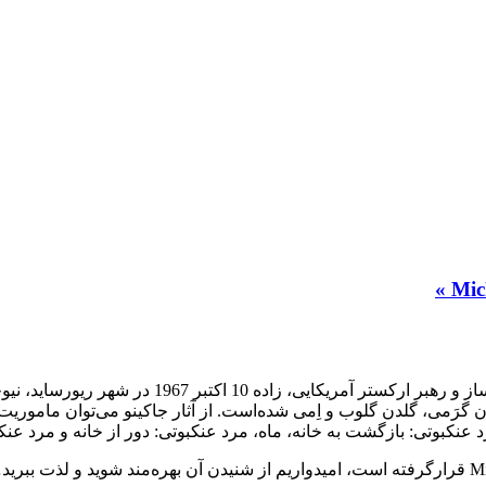
مایکل جاکینو یا مایکل گیاچینو (به انگلیسی: chino
چون گرَمی، گلدن گلوب و اِمی شده‌است. از آثار جاکینو می‌توان مامو