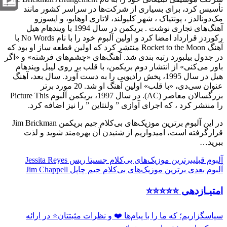
تأسیس کرد، برای بسیاری از شرکت‌ها در سراسر کشور مانند
مک‌دونالدز ، پونتیاک ، شهر کلیولند، لاتاری اوهایو، و ایسوزو
آهنگ‌های تجاری نوشت . بریکمن در سال 1994 با ویندهام هیل
رکوردز قرارداد امضا کرد و اولین آلبوم خود را با نام No Words با
آهنگ Rocket to the Moon منتشر کرد که اولین قطعه ساز او بود که
در جدول بیلبورد رتبه بندی شد. آهنگ‌های «چشم‌های فرشته» و «اگر
باور می‌کنی» از انتشار دوم بریکمن، با قلب بر روی لیبل ویندهام
هیل در سال 1995، پخش رادیویی را به دست آورد. سال بعد، آهنگ
عنوان سی‌دی، «با قلب» اولین آهنگ او شد. 20 مورد برتر
بزرگسالان معاصر (AC). در سال 1997، بریکمن آلبوم Picture This
را منتشر کرد ، که اجرای آوازی ” ولنتاین ” را نیز اضافه کرد.
در این آلبوم برترین موزیک‌های بی‌کلام جیم بریکمن Jim Brickman
قرارگرفته است، امیدواریم از شنیدن آن بهره‌مند شوید و لذت
ببرید…
آلبوم قبلی
برترین موزیک‌های بی‌کلام جسیتا ریس Jessita Reyes
آلبوم بعدی
برترین موزیک‌های بی‌کلام جیم چاپل Jim Chappell
امتیـازدهی ⭐️⭐️⭐️⭐️⭐️
سپاسگزاریم؛ که ما را با پیام‌ها ❤️ و نظرات مثبتتان⭐️ در ارائه