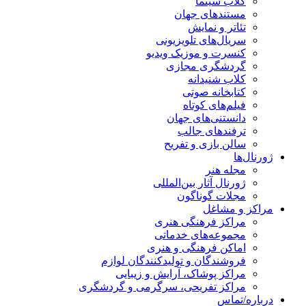
کلاب سینما
مستندهای جهان
تئاتر و نمایش
سریال‌های تلویزیونی
کنسرت و موزیک ویدیو
گردشگری مجازی
کلاب شنیدانه
کتابخانه صوتی
فیلم‌های کوتاه
دانستنی‌های جهان
ترفندهای جالب
سالن بازی و تفریح
ژورنال‌ها
مجله هنر
ژورنال آثار بین‌المللی
مجلات گوناگون
مراکز و مشاغل
مراکز فرهنگی هنری
مجموعه‌های خدماتی
اماکن فرهنگی و هنری
فروشندگان و تولیدکنندگان لوازم
مراکز پوشاک، آرایش و زیبایی
مراکز تفریحی، سرگرمی و گردشگری
درباره/تماس