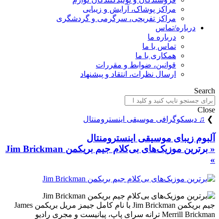
مراکز پوشاک، آرایش و زیبایی
مراکز تفریحی، سرگرمی و گردشگری
درباره/تماس
درباره ما
تماس با ما
همکاری با ما
قوانین، ضوابط و مقررات
ارسال نظرات، انتقاد و پیشنهاد
Search
Close
❯
♫ دیسکوگرافی موسیقی اینسترومنتال
آلبوم زیبای موسیقی اینسترومنتال
« برترین موزیک‌های بی‌کلام جیم بریکمن Jim Brickman
»
جیم بریکمن Jim Brickman با نام کامل جیمز مریل بریکمن James
Merrill Brickman ترانه سرای پاپ، پیانیست و مجری رادیو