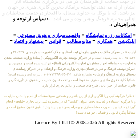
در جهت حمایت از هنرمندان گرامی در برگزاری نمایشگاه آثار
ایشان ارائه می‌دهد، توانسته پرامکانات‌ترین گالری هنری در جهان
نیز باشد، که با توکل به خداوند متعال، با افتخار درخدمت مخاطبان و
اهالی محترم فرهنگ و هنر بوده و می‌باشد.
.: سپاس از توجه و
همراهی‌تان :.
≡
امکانات رزرو نمایشگاه
≡
واقعیت‌مجازی و هوش‌مصنوعی
≡
اپلیکیشن
≡
همکاری
≡
منابع‌مطالب
≡
قوانین
≡
پیشنهاد و انتقاد
≡
لیلیت
® در
«مرکز مالکیت معنوی سازمان ثبت اسناد و املاک کشور»
بشماره‌های: ۲۸۰۹۲۹ و
۴۵۱۸۴۱ ، به ثبت رسیده است و در
«مرکز توسعه تجارت الکترونیکی (اینماد) وزارت صنعت، معدن
و تجارت»
و
«سامانه احراز مشتریان تجارت الکترونیکی (اِمتا)»
نیز ثبت شده است و همچنین در
«مرکز توسعه فرهنگ و هنر در فضای‌مجازی وزارت فرهنگ و ارشاد»
و در
«مرکز رسانه‌های
دیجیتال وزارت فرهنگ و ارشاد»
بشماره شامَد: ۱-۳-۶۵-۷۱۲۳۹۹-۱-۱ ، نیز به ثبت رسیده است؛
متعاقباً کلیهٔ حقوق مادی و معنوی محفوظ است و تحت قانون حمایت از حقوق پدیدآورندگان و
قانون حمایت از اختراعات، طرح‌های صنعتی و علائم تجاری قرار دارد.
اخطار! هرگونه کپی و یا الگوبرداری از این پلتفرم و همچنین سوءاستفاده از نام و یا نشان «لیلیت»
و یا هرگونه استفاده و فعالیت تحت عنوان “لیلیت” که در محدودهٔ ثبتی برند تجاری
«لیلیت»
انجام
گیرد (چه عیناً و یا بصورت مشابه‌سازی و بهمراه پسوند و یا پیشوند) ؛ طبق قانون ممنوع است و
متعاقباً پیگرد قانونی و قضایی خواهد داشت!
Licence By LILIT© 2008-2026 All rights Reserved