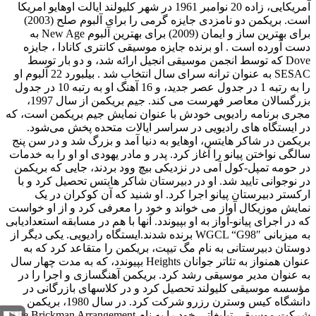
آمریکایی، زاده 20 نوامبر 1961 در شهر کلیولند ایالت اوهایو امریکا
است. بریکمن دو نامزدی جایزه گرمی را برای آلبوم صلح (2003)
برای بهترین ساز و ایمان (2009) برای بهترین آلبوم New Age به
دست آورده است . او برنده جایزه موسیقی کانتری کانادا ، جایزه
Dove که توسط انجمن موسیقی انجیل ارائه شد، و دو بار توسط
SESAC به عنوان ترانه سرای سال انتخاب شد . بیلبورد 22 آلبوم او
را به رتبه 1 در جدول عصر جدید، و 16 آهنگ او به رتبه 10 در جدول
بزرگسالان معاصر فهرست می کند. جیم بریکمن از سال 1997،
مجری برنامه رادیویی خودش با عنوان نمایش جیم بریکمن است، که
در ایستگاه های رادیویی در سراسر ایالات متحده پخش می‌شود.
بریکمن در شاکر هایتس، اوهایو به دنیا آمد و بزرگ شد و در سن پنج
سالگی نواختن پیانو را آغاز کرد. پدر و مادر یهودی او او را به خدمات
در حومه تمپل-کول آمی در نزدیکی بیچ وود بردند، جایی که بریکمن
در نوجوانی تایید شد. او در دبیرستان شاکر هایتس تحصیل کرد و با
ارکستر دبیرستان پیانو اجرا کرد. او شنید که آن کوکران در یک
نمایش موزیکال آواز می خواند و خود را معرفی کرد و از او خواست
که در اجرای پیانو-آواز به او بپیوندد. آنها با هم در مسابقه استعدادیابی
به میزبانی WGCL “G98″ برنده شدند.ایستگاه رادیویی. یکی دیگر از
دوستان دبیرستانی به نام مگ تیپت، بریکمن را متقاعد کرد که به
عنوان همنواز به تئاتر جوانان Heights بپیوندد، که به مدت چهار سال
به عنوان مدیر موسیقی رشد کرد. بریکمن آهنگسازی و اجرا را در
مؤسسه موسیقی کلیولند تحصیل کرد و در کلاسهای بازرگانی در
دانشگاه کیس وسترن رزرو شرکت کرد. در سال 1980، بریکمن
شرکت موسیقی تبلیغاتی خود را به نام The Brickman Arrangement