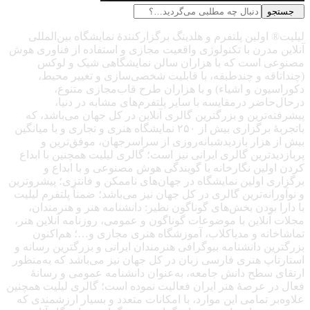
جستجو
لیلیت® اولین پلتفرم و هلدینگ برگزارکنندهٔ نمایشگاه بین‌المللی
آنلاین مدرن با تکنولوژی واقعیت مجازی و استفاده از فناوری هوش
مصنوعی است که با هزاران سالن نمایشگاهی شیک و لوکس
(چنداتاقه و چندطبقه، با قابلیت شخصی‌سازی و تغییر محیط،
دکوراسیون و اشیاء) و با هزاران طرح قاب‌مجازی متنوع،
درحال‌حاضر درمقایسه با سایر پلتفرم‌های مشابه در دنیا،
پیشرفته‌ترین و بزرگترین گالری آنلاین در کل جهان می‌باشد، که
باتجربهٔ برگزاری بیش از ۲۵۰ نمایشگاه هنری و تجاری و با میانگین
بیش از هزار بازدیدشبانه‌روزی از سراسرجهان، موفق‌ترین و
پربازدیدترین گالری ایرانی نیز است؛ گالری لیلیت همچنین با ابداع
کردن اولین نگارخانه با گویندگی هوش مصنوعی و با ابداع و
برگزاری اولین نمایشگاه در جهان‌های ناممکن و فانتزی؛ پیشروترین
و نوآورانه‌ترین گالری در کل جهان نیز می‌باشد؛ ضمناً پلتفرم لیلیت
با دارا بودن بخش‌های گوناگون نظیر: دانشنامه هنر و هنرمندان،
مجلات آنلاین با موضوعات گوناگون و عمومی، روزنامه آنلاین هنر،
تماشاخانه و مدیاکلاب، آموزشگاه هنری مجازی و…؛ هم‌اکنون
بزرگترین دانشنامه بیوگرافی هنرمندان ایرانی و بزرگترین رسانه و
استارتاپ هنری فارسی زبان در کل جهان نیز می‌باشد که به‌منظور
ارتقای سطح دانش جامعه، به‌عنوان دانشنامه عمومی و رسانهٔ
فعال در عرصهٔ هنر ایران فعالیت نموده است؛ گالری لیلیت همچنین
علاوه‌بر تمامی این موارد، با امکانات متعدد و بسیار ارزشمندی که