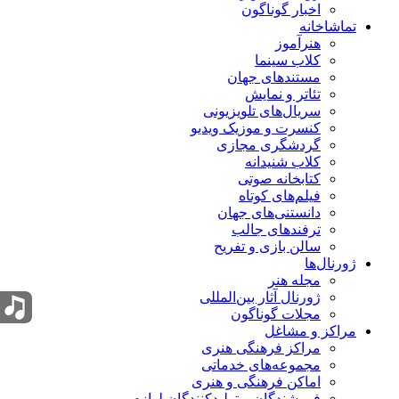
اخبار گوناگون
تماشاخانه
هنرآموز
کلاب سینما
مستندهای جهان
تئاتر و نمایش
سریال‌های تلویزیونی
کنسرت و موزیک ویدیو
گردشگری مجازی
کلاب شنیدانه
کتابخانه صوتی
فیلم‌های کوتاه
دانستنی‌های جهان
ترفندهای جالب
سالن بازی و تفریح
ژورنال‌ها
مجله هنر
ژورنال آثار بین‌المللی
مجلات گوناگون
مراکز و مشاغل
مراکز فرهنگی هنری
مجموعه‌های خدماتی
اماکن فرهنگی و هنری
فروشندگان و تولیدکنندگان لوازم