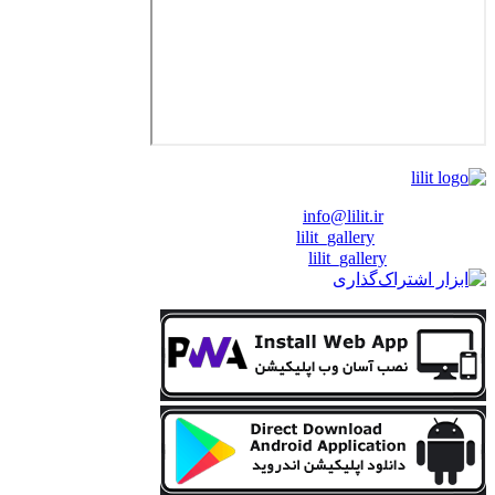
❖ رایـانـامـه :
info@lilit.ir
❖ تــلــگــرام :
lilit_gallery
❖اینستاگرام:
lilit_gallery