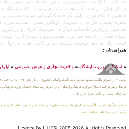
چندطبقه، با قابلیت شخصی‌سازی و تغییر محیط، دکوراسیون و اشیاء) 
در کل جهان می‌باش
همچنین با ابداع کردن اولین نگارخانه با گویندگی هوش مصنوعی و با ا
پلتفرم لیلیت با دارا بودن بخش‌های گوناگون نظیر: دانشنامه هنر و
هم‌اکنون بزرگترین دانشنامه بیوگرافی هنرمندان ایرانی و بزرگتری
رسانهٔ فعال در عرصهٔ هنر ایران فعالیت نموده است؛ گالری لیلیت ه
ایشان ارائه می‌دهد، توانسته پرامکانات‌ترین گالری هنری در جهان ن
همراهی‌تان :.
≡
امکانات رزرو نمایشگاه
≡
واقعیت‌مجازی و هوش‌مصنوعی
≡
اپلیک
لیلیت
® در
«مرکز مالکیت معنوی سازمان ثبت اسناد و املاک کشور»
بشماره‌های: ۲۸۰۹۲۹ و ۴۵۱۸۴۱ ، به ثبت رسیده است و در
فرهنگ و هنر در فضای‌مجازی وزارت فرهنگ و ارشاد»
و در
«مرکز رسانه‌های دیجیتال وزارت فرهنگ و ا
طرح‌های صنعتی و علائم تجاری قرار دارد.
اخطار! هرگونه کپی و یا الگوبرداری از این پلتفرم و همچنین سوءاستفاده از نام و یا نشان «لیلیت» و 
پیگرد قانونی و قضایی خواهد داشت!
Licence By LILIT© 2008-2026 All rights Reserved