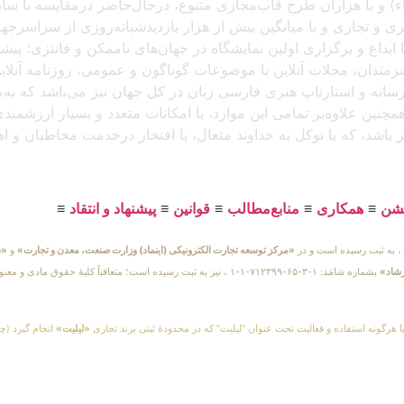
و با هزاران طرح قاب‌مجازی متنوع، درحال‌حاضر درمقایسه با سایر پل
د، که باتجربهٔ برگزاری بیش از ۲۵۰ نمایشگاه هنری و تجاری و با میانگین بیش از هزار بازدید
بداع و برگزاری اولین نمایشگاه در جهان‌های ناممکن و فانتزی؛ پیشرو
 هنرمندان، مجلات آنلاین با موضوعات گوناگون و عمومی، روزنامه آنل
ن رسانه و استارتاپ هنری فارسی زبان در کل جهان نیز می‌باشد که ب
مچنین علاوه‌بر تمامی این موارد، با امکانات متعدد و بسیار ارزشمن
یز باشد، که با توکل به خداوند متعال، با افتخار درخدمت مخاطبان و 
یشن
≡
همکاری
≡
منابع‌مطالب
≡
قوانین
≡
پیشنهاد و انتقاد
≡
«مرکز توسعه تجارت الکترونیکی (اینماد) وزارت صنعت، معدن و تجارت»
و
«س
رشاد»
بشماره شامَد: ۱-۳-۶۵-۷۱۲۳۹۹-۱-۱ ، نیز به ثبت رسیده است؛ متعاقباً 
یا هرگونه استفاده و فعالیت تحت عنوان “لیلیت” که در محدودهٔ ثبتی برند تجاری
«لیلیت»
انجام گیرد (چه