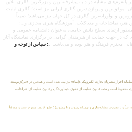
تفرم‌های مشابه در دنیا، پیشرفته‌ترین و بزرگترین گالری آنلاین
شبانه‌روزی از سراسرجهان، موفق‌ترین و پربازدیدترین گالری ایرانی نیز است؛ گالری لیلیت
ترین و نوآورانه‌ترین گالری در کل جهان نیز می‌باشد؛ ضمناً
این هنر، تماشاخانه و مدیاکلاب، آموزشگاه هنری مجازی و…؛
ه‌منظور ارتقای سطح دانش جامعه، به‌عنوان دانشنامه عمومی و
دی که در جهت حمایت از هنرمندان گرامی در برگزاری نمایشگاه آثار
اهالی محترم فرهنگ و هنر بوده و می‌باشد.
.: سپاس از توجه و
امانه احراز مشتریان تجارت الکترونیکی (اِمتا)»
نیز ثبت شده است و همچنین در
«مرکز توسعه
کلیهٔ حقوق مادی و معنوی محفوظ است و تحت قانون حمایت از حقوق پدیدآورندگان و قانون حمایت از اختراعات،
 عیناً و یا بصورت مشابه‌سازی و بهمراه پسوند و یا پیشوند) ؛ طبق قانون ممنوع است و متعاقباً