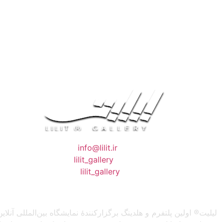
❖ رایـانـامـه :
info@lilit.ir
❖ تــلــگــرام :
lilit_gallery
❖اینستاگرام:
lilit_gallery
لیلیت® اولین پلتفرم و هلدینگ برگزارکنندهٔ نمایشگاه بین‌المللی