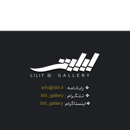
❖ رایـانـامـه :
info@lilit.ir
❖ تــلــگــرام :
lilit_gallery
❖اینستاگرام:
lilit_gallery