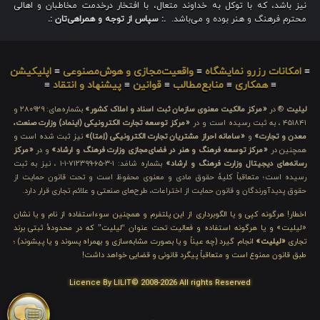
نیز باشد، که با توکل به خداوند متعال، با افتخار درخدمت مخاطبان و اهالی
محترم فرهنگ و هنر بوده و می‌باشد.
.: سپاس از توجه و همراهی‌تان :.
≡
امکانات رزرو نمایشگاه
≡
واقعیت‌مجازی و هوش‌مصنوعی
≡
اپلیکیشن
≡
همکاری
≡
منابع‌مطالب
≡
قوانین
≡
پیشنهاد و انتقاد
≡
لیلیت
® در
«مرکز مالکیت معنوی سازمان ثبت اسناد و املاک کشور»
بشماره‌های: ۲۸۰۹۲۹ و
۴۵۱۸۴۱ ، به ثبت رسیده است و در
«مرکز توسعه تجارت الکترونیکی (اینماد) وزارت صنعت،
معدن و تجارت»
و
«سامانه احراز مشتریان تجارت الکترونیکی (اِمتا)»
نیز ثبت شده است و
همچنین در
«مرکز توسعه فرهنگ و هنر در فضای‌مجازی وزارت فرهنگ و ارشاد»
و در
«مرکز
رسانه‌های دیجیتال وزارت فرهنگ و ارشاد»
بشماره شامَد: ۱-۳-۶۵-۷۱۲۳۹۹-۱-۱ ، نیز به ثبت
رسیده است؛ متعاقباً کلیهٔ حقوق مادی و معنوی محفوظ است و تحت قانون حمایت از
حقوق پدیدآورندگان و قانون حمایت از اختراعات، طرح‌های صنعتی و علائم تجاری قرار دارد.
اخطار! هرگونه کپی و یا الگوبرداری از این پلتفرم و همچنین سوءاستفاده از نام و یا نشان
«لیلیت» و یا هرگونه استفاده و فعالیت تحت عنوان “لیلیت” که در محدودهٔ ثبتی برند
تجاری
«لیلیت»
انجام گیرد (چه عیناً و یا بصورت مشابه‌سازی و بهمراه پسوند و یا پیشوند) ؛
طبق قانون ممنوع است و متعاقباً پیگرد قانونی و قضایی خواهد داشت!
Licence By LILIT© 2008-2026 All rights Reserved