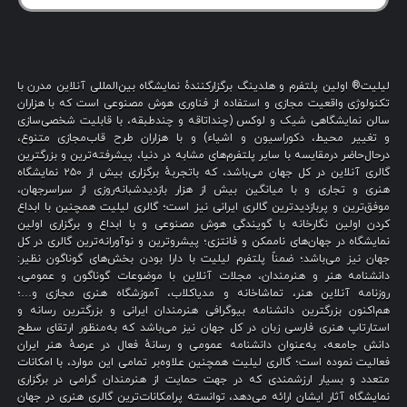
لیلیت® اولین پلتفرم و هلدینگ برگزارکنندهٔ نمایشگاه بین‌المللی آنلاین مدرن با
تکنولوژی واقعیت مجازی و استفاده از فناوری هوش مصنوعی است که با هزاران
سالن نمایشگاهی شیک و لوکس (چنداتاقه و چندطبقه، با قابلیت شخصی‌سازی
و تغییر محیط، دکوراسیون و اشیاء) و با هزاران طرح قاب‌مجازی متنوع،
درحال‌حاضر درمقایسه با سایر پلتفرم‌های مشابه در دنیا، پیشرفته‌ترین و بزرگترین
گالری آنلاین در کل جهان می‌باشد، که باتجربهٔ برگزاری بیش از ۲۵۰ نمایشگاه
هنری و تجاری و با میانگین بیش از هزار بازدیدشبانه‌روزی از سراسرجهان،
موفق‌ترین و پربازدیدترین گالری ایرانی نیز است؛ گالری لیلیت همچنین با ابداع
کردن اولین نگارخانه با گویندگی هوش مصنوعی و با ابداع و برگزاری اولین
نمایشگاه در جهان‌های ناممکن و فانتزی؛ پیشروترین و نوآورانه‌ترین گالری در کل
جهان نیز می‌باشد؛ ضمناً پلتفرم لیلیت با دارا بودن بخش‌های گوناگون نظیر:
دانشنامه هنر و هنرمندان، مجلات آنلاین با موضوعات گوناگون و عمومی،
روزنامه آنلاین هنر، تماشاخانه و مدیاکلاب، آموزشگاه هنری مجازی و…؛
هم‌اکنون بزرگترین دانشنامه بیوگرافی هنرمندان ایرانی و بزرگترین رسانه و
استارتاپ هنری فارسی زبان در کل جهان نیز می‌باشد که به‌منظور ارتقای سطح
دانش جامعه، به‌عنوان دانشنامه عمومی و رسانهٔ فعال در عرصهٔ هنر ایران
فعالیت نموده است؛ گالری لیلیت همچنین علاوه‌بر تمامی این موارد، با امکانات
متعدد و بسیار ارزشمندی که در جهت حمایت از هنرمندان گرامی در برگزاری
نمایشگاه آثار ایشان ارائه می‌دهد، توانسته پرامکانات‌ترین گالری هنری در جهان