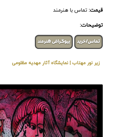
قیمت:
تماس با هنرمند
توضیحات:
تماس/خرید
بیوگرافی هنرمند
زیر نور مهتاب ¦ نمایشگاه آثار مهدیه مظلومی
« برگزار شده در گالری هنری لیلیت »