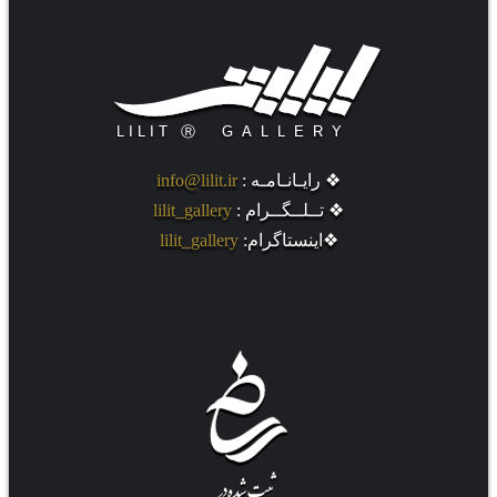
❖ رایـانـامـه :
info@lilit.ir
❖ تــلــگــرام :
lilit_gallery
❖اینستاگرام:
lilit_gallery