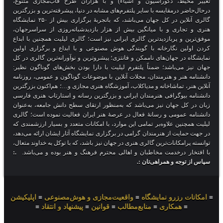
تغییر محیط، دکوراسیون و اشیاء) و با هزاران طرح قاب‌مجازی متنوع،
درحال‌حاضر درمقایسه با سایر پلتفرم‌های مشابه در دنیا، پیشرفته‌ترین و بزرگترین
گالری آنلاین در کل جهان می‌باشد، که باتجربهٔ برگزاری بیش از ۲۵۰ نمایشگاه
هنری و تجاری و با میانگین بیش از هزار بازدیدشبانه‌روزی از سراسرجهان،
موفق‌ترین و پربازدیدترین گالری ایرانی نیز است؛ گالری لیلیت همچنین با ابداع
کردن اولین نگارخانه با گویندگی هوش مصنوعی و با ابداع و برگزاری اولین
نمایشگاه در جهان‌های ناممکن و فانتزی؛ پیشروترین و نوآورانه‌ترین گالری در کل
جهان نیز می‌باشد؛ ضمناً پلتفرم لیلیت با دارا بودن بخش‌های گوناگون نظیر:
دانشنامه هنر و هنرمندان، مجلات آنلاین با موضوعات گوناگون و عمومی، روزنامه
آنلاین هنر، تماشاخانه و مدیاکلاب، آموزشگاه هنری مجازی و…؛ هم‌اکنون بزرگترین
دانشنامه بیوگرافی هنرمندان ایرانی و بزرگترین رسانه و استارتاپ هنری فارسی
زبان در کل جهان نیز می‌باشد که به‌منظور ارتقای سطح دانش جامعه، به‌عنوان
دانشنامه عمومی و رسانهٔ فعال در عرصهٔ هنر ایران فعالیت نموده است؛ گالری
لیلیت همچنین علاوه‌بر تمامی این موارد، با امکانات متعدد و بسیار ارزشمندی که
در جهت حمایت از هنرمندان گرامی در برگزاری نمایشگاه آثار ایشان ارائه می‌دهد،
توانسته پرامکانات‌ترین گالری هنری در جهان نیز باشد، که با توکل به خداوند متعال،
با افتخار درخدمت مخاطبان و اهالی محترم فرهنگ و هنر بوده و می‌باشد.
.:
سپاس از توجه و همراهی‌تان :.
≡
امکانات رزرو نمایشگاه
≡
واقعیت‌مجازی و هوش‌مصنوعی
≡
اپلیکیشن
≡
همکاری
≡
منابع‌مطالب
≡
قوانین
≡
پیشنهاد و انتقاد
≡