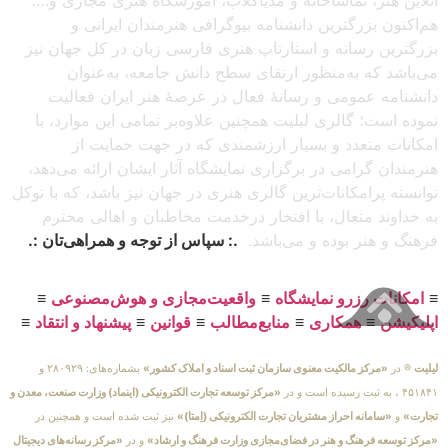
هم‌اکنون بزرگترین دانشنامه بیوگرافی هنرمندان ایرانی و
بزرگترین رسانه و استارتاپ هنری فارسی زبان در کل جهان نیز
می‌باشد که به‌منظور ارتقای سطح دانش جامعه، به‌عنوان
دانشنامه عمومی و رسانهٔ فعال در عرصهٔ هنر ایران فعالیت
نموده است؛ گالری لیلیت همچنین علاوه‌بر تمامی این موارد، با
امکانات متعدد و بسیار ارزشمندی که در جهت حمایت از
هنرمندان گرامی در برگزاری نمایشگاه آثار ایشان ارائه می‌دهد،
توانسته پرامکانات‌ترین گالری هنری در جهان نیز باشد، که با توکل
به خداوند متعال، با افتخار درخدمت مخاطبان و اهالی محترم
فرهنگ و هنر بوده و می‌باشد.
.: سپاس از توجه و همراهی‌تان :.
≡
امکانات رزرو نمایشگاه
≡
واقعیت‌مجازی و هوش‌مصنوعی
≡
اپلیکیشن
≡
همکاری
≡
منابع‌مطالب
≡
قوانین
≡
پیشنهاد و انتقاد
≡
لیلیت
® در
«مرکز مالکیت معنوی سازمان ثبت اسناد و املاک کشور»
بشماره‌های: ۲۸۰۹۲۹ و
۴۵۱۸۴۱ ، به ثبت رسیده است و در
«مرکز توسعه تجارت الکترونیکی (اینماد) وزارت صنعت، معدن و
تجارت»
و
«سامانه احراز مشتریان تجارت الکترونیکی (اِمتا)»
نیز ثبت شده است و همچنین در
«مرکز توسعه فرهنگ و هنر در فضای‌مجازی وزارت فرهنگ و ارشاد»
و در
«مرکز رسانه‌های دیجیتال