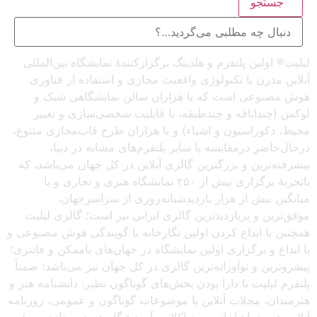
جستجو
لیلیت® اولین پلتفرم و هلدینگ برگزارکنندهٔ نمایشگاه بین‌المللی
آنلاین مدرن با تکنولوژی واقعیت مجازی و استفاده از فناوری
هوش مصنوعی است که با هزاران سالن نمایشگاهی شیک و
لوکس (چنداتاقه و چندطبقه، با قابلیت شخصی‌سازی و تغییر
محیط، دکوراسیون و اشیاء) و با هزاران طرح قاب‌مجازی متنوع،
درحال‌حاضر درمقایسه با سایر پلتفرم‌های مشابه در دنیا،
پیشرفته‌ترین و بزرگترین گالری آنلاین در کل جهان می‌باشد، که
باتجربهٔ برگزاری بیش از ۲۵۰ نمایشگاه هنری و تجاری و با
میانگین بیش از هزار بازدیدشبانه‌روزی از سراسرجهان،
موفق‌ترین و پربازدیدترین گالری ایرانی نیز است؛ گالری لیلیت
همچنین با ابداع کردن اولین نگارخانه با گویندگی هوش مصنوعی و
با ابداع و برگزاری اولین نمایشگاه در جهان‌های ناممکن و فانتزی؛
پیشروترین و نوآورانه‌ترین گالری در کل جهان نیز می‌باشد؛ ضمناً
پلتفرم لیلیت با دارا بودن بخش‌های گوناگون نظیر: دانشنامه هنر و
هنرمندان، مجلات آنلاین با موضوعات گوناگون و عمومی، روزنامه
آنلاین هنر، تماشاخانه و مدیاکلاب، آموزشگاه هنری مجازی و…؛