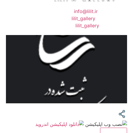
❖ رایـانـامـه :
info@lilit.ir
❖ تــلــگــرام :
lilit_gallery
❖اینستاگرام:
lilit_gallery