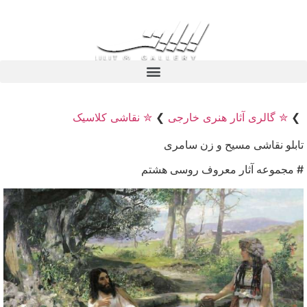
❯
✮ گالری آثار هنری خارجی
❯
✮ نقاشی کلاسیک
تابلو نقاشی مسیح و زن سامری
# مجموعه آثار معروف روسی هشتم