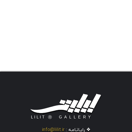
❖ رایـانـامـه :
info@lilit.ir