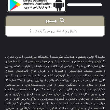
جستجو
لیلیت® اولین پلتفرم و هلدینگ برگزارکنندهٔ نمایشگاه بین‌المللی آنلاین مدرن با
تکنولوژی واقعیت مجازی و استفاده از فناوری هوش مصنوعی است که با هزاران
سالن نمایشگاهی شیک و لوکس (چنداتاقه و چندطبقه، با قابلیت شخصی‌سازی
و تغییر محیط، دکوراسیون و اشیاء) و با هزاران طرح قاب‌مجازی متنوع،
درحال‌حاضر درمقایسه با سایر پلتفرم‌های مشابه در دنیا، پیشرفته‌ترین و بزرگترین
گالری آنلاین در کل جهان می‌باشد، که باتجربهٔ برگزاری بیش از ۲۵۰ نمایشگاه
هنری و تجاری و با میانگین بیش از هزار بازدیدشبانه‌روزی از سراسرجهان،
موفق‌ترین و پربازدیدترین گالری ایرانی نیز است؛ گالری لیلیت همچنین با ابداع
کردن اولین نگارخانه با گویندگی هوش مصنوعی و با ابداع و برگزاری اولین
نمایشگاه در جهان‌های ناممکن و فانتزی؛ پیشروترین و نوآورانه‌ترین گالری در کل
جهان نیز می‌باشد؛ ضمناً پلتفرم لیلیت با دارا بودن بخش‌های گوناگون نظیر:
دانشنامه هنر و هنرمندان، مجلات آنلاین با موضوعات گوناگون و عمومی،