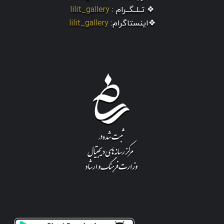
❖ تــلــگــرام :
lilit_gallery
❖اینستاگرام:
lilit_gallery