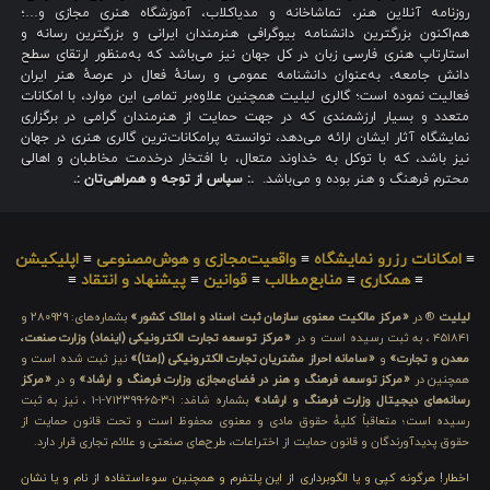
روزنامه آنلاین هنر، تماشاخانه و مدیاکلاب، آموزشگاه هنری مجازی و…؛
هم‌اکنون بزرگترین دانشنامه بیوگرافی هنرمندان ایرانی و بزرگترین رسانه و
استارتاپ هنری فارسی زبان در کل جهان نیز می‌باشد که به‌منظور ارتقای سطح
دانش جامعه، به‌عنوان دانشنامه عمومی و رسانهٔ فعال در عرصهٔ هنر ایران
فعالیت نموده است؛ گالری لیلیت همچنین علاوه‌بر تمامی این موارد، با امکانات
متعدد و بسیار ارزشمندی که در جهت حمایت از هنرمندان گرامی در برگزاری
نمایشگاه آثار ایشان ارائه می‌دهد، توانسته پرامکانات‌ترین گالری هنری در جهان
نیز باشد، که با توکل به خداوند متعال، با افتخار درخدمت مخاطبان و اهالی
محترم فرهنگ و هنر بوده و می‌باشد.
.: سپاس از توجه و همراهی‌تان :.
≡
امکانات رزرو نمایشگاه
≡
واقعیت‌مجازی و هوش‌مصنوعی
≡
اپلیکیشن
≡
همکاری
≡
منابع‌مطالب
≡
قوانین
≡
پیشنهاد و انتقاد
≡
لیلیت
® در
«مرکز مالکیت معنوی سازمان ثبت اسناد و املاک کشور»
بشماره‌های: ۲۸۰۹۲۹ و
۴۵۱۸۴۱ ، به ثبت رسیده است و در
«مرکز توسعه تجارت الکترونیکی (اینماد) وزارت صنعت،
معدن و تجارت»
و
«سامانه احراز مشتریان تجارت الکترونیکی (اِمتا)»
نیز ثبت شده است و
همچنین در
«مرکز توسعه فرهنگ و هنر در فضای‌مجازی وزارت فرهنگ و ارشاد»
و در
«مرکز
رسانه‌های دیجیتال وزارت فرهنگ و ارشاد»
بشماره شامَد: ۱-۳-۶۵-۷۱۲۳۹۹-۱-۱ ، نیز به ثبت
رسیده است؛ متعاقباً کلیهٔ حقوق مادی و معنوی محفوظ است و تحت قانون حمایت از
حقوق پدیدآورندگان و قانون حمایت از اختراعات، طرح‌های صنعتی و علائم تجاری قرار دارد.
اخطار! هرگونه کپی و یا الگوبرداری از این پلتفرم و همچنین سوءاستفاده از نام و یا نشان