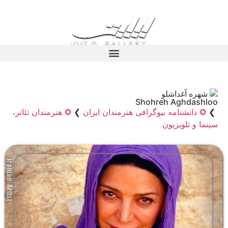
شهره آغداشلو
Shohreh Aghdashloo
❯
❂ دانشنامه بیوگرافی هنرمندان ایران
❯
❂ هنرمندان تئاتر،
سینما و تلویزیون