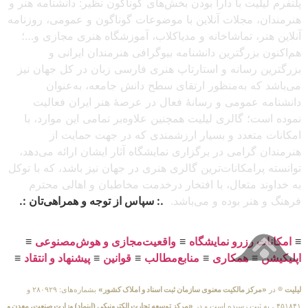
پلتفرم لیلیت با دارا بودن بخش‌های گوناگون نظیر: دانشنامه هنر و
هنرمندان، مجلات آنلاین با موضوعات گوناگون و عمومی، روزنامه
آنلاین هنر، تماشاخانه و مدیاکلاب، آموزشگاه هنری مجازی و…؛
هم‌اکنون بزرگترین دانشنامه بیوگرافی هنرمندان ایرانی و
بزرگترین رسانه و استارتاپ هنری فارسی زبان در کل جهان نیز
می‌باشد که به‌منظور ارتقای سطح دانش جامعه، به‌عنوان
دانشنامه عمومی و رسانهٔ فعال در عرصهٔ هنر ایران فعالیت
نموده است؛ گالری لیلیت همچنین علاوه‌بر تمامی این موارد، با
امکانات متعدد و بسیار ارزشمندی که در جهت حمایت از
هنرمندان گرامی در برگزاری نمایشگاه آثار ایشان ارائه می‌دهد،
توانسته پرامکانات‌ترین گالری هنری در جهان نیز باشد، که با توکل
به خداوند متعال، با افتخار درخدمت مخاطبان و اهالی محترم
فرهنگ و هنر بوده و می‌باشد.
.: سپاس از توجه و همراهی‌تان :.
≡
امکانات رزرو نمایشگاه
≡
واقعیت‌مجازی و هوش‌مصنوعی
≡
اپلیکیشن
≡
همکاری
≡
منابع‌مطالب
≡
قوانین
≡
پیشنهاد و انتقاد
≡
لیلیت
® در
«مرکز مالکیت معنوی سازمان ثبت اسناد و املاک کشور»
بشماره‌های: ۲۸۰۹۲۹ و
۴۵۱۸۴۱ ، به ثبت رسیده است و در
«مرکز توسعه تجارت الکترونیکی (اینماد) وزارت صنعت، معدن و