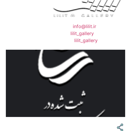
❖ رایـانـامـه :
info@lilit.ir
❖ تــلــگــرام :
lilit_gallery
❖اینستاگرام:
lilit_gallery