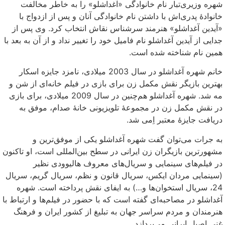
شهره وزیری‌تبار نام خانوادگی «آغداشلو» را به خاطر مخالفت
خانوادهٔ پدری‌اش با داشتن نام خانوادگی آنان و پس از ازدواج با
«آیدین آغداشلو» هنرمند سرشناس نقاش انتخاب کرد. وی پس از
جدایی از آیدین آغداشلو نام فامیل خود را تغییر نداد و از آن به بعد با
همین نام شناخته شده است.
خانم شهره آغداشلو در سال 2003 میلادی، نامزد جایزه اسکار
بهترین بازیگر نقش مکمل زن برای بازی در فیلم خانه‌ای از شن و
مه شد. شهره آغداشلو هم‌چنین در سال 2009 میلادی، برای بازی
در نقش مکمل زن در مجموعهٔ تلویزیونی خانهٔ صدام، موفق به
دریافت جایزهٔ معتبر اِمی شد.
به جرات می‌توان گفت شهره آغداشلو یکی از موفق‌ترین و
مشهورترین بازیگران زن ایرانی در سطح بین‌المللی است، او تاکنون
در فیلم‌های سینمایی و سریال‌های معروف هالیوودی نظیر
(سینمایی مردان ایکس، سریال قانون و نظم، سریال گریم، سریال
24، سریال استخوان‌ها و…) به ایفای نقش پرداخته است. شهره
آغداشلو در مصاحبه‌ای گفته است که با حضور در فیلم‌ها و ارتباط با
هنرمندان و مردم سراسر جهان به تبلیغ از کشور ایران و فرهنگ
غنی اصیل ایرانی می‌پردازد.