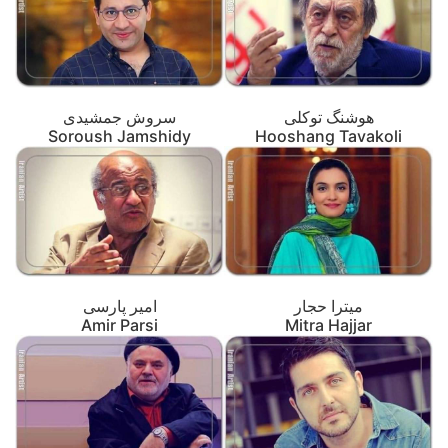
هوشنگ توکلی
سروش جمشیدی
Soroush Jamshidy
Hooshang Tavakoli
میترا حجار
امیر پارسی
Amir Parsi
Mitra Hajjar