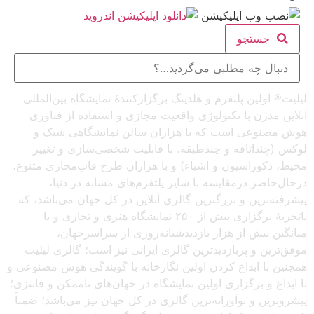
جستجو
لیلیت® اولین پلتفرم و هلدینگ برگزارکنندهٔ نمایشگاه بین‌المللی
آنلاین مدرن با تکنولوژی واقعیت مجازی و استفاده از فناوری
هوش مصنوعی است که با هزاران سالن نمایشگاهی شیک و
لوکس (چنداتاقه و چندطبقه، با قابلیت شخصی‌سازی و تغییر
محیط، دکوراسیون و اشیاء) و با هزاران طرح قاب‌مجازی متنوع،
درحال‌حاضر درمقایسه با سایر پلتفرم‌های مشابه در دنیا،
پیشرفته‌ترین و بزرگترین گالری آنلاین در کل جهان می‌باشد، که
باتجربهٔ برگزاری بیش از ۲۵۰ نمایشگاه هنری و تجاری و با
میانگین بیش از هزار بازدیدشبانه‌روزی از سراسرجهان،
موفق‌ترین و پربازدیدترین گالری ایرانی نیز است؛ گالری لیلیت
همچنین با ابداع کردن اولین نگارخانه با گویندگی هوش مصنوعی و
با ابداع و برگزاری اولین نمایشگاه در جهان‌های ناممکن و فانتزی؛
پیشروترین و نوآورانه‌ترین گالری در کل جهان نیز می‌باشد؛ ضمناً