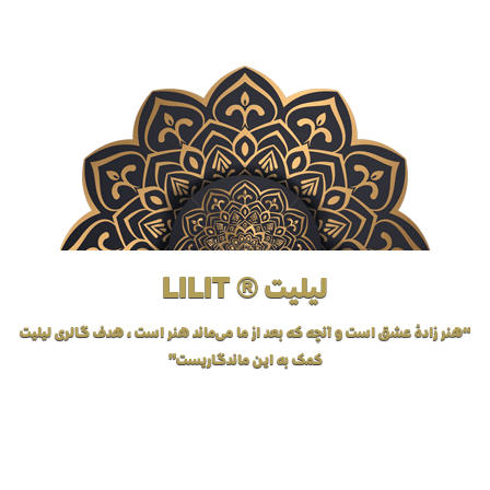
لیلیت ® LILIT
“هنر زادهٔ عشق است و آنچه که بعد از ما می‌ماند هنر است، هدف گالری لیلیت
کمک به این ماندگاریست”