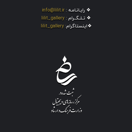
❖ رایـانـامـه :
info@lilit.ir
❖ تــلــگــرام :
lilit_gallery
❖اینستاگرام:
lilit_gallery