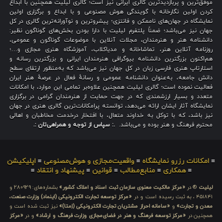
موفق‌ترین و پربازدیدترین گالری ایرانی نیز است؛ گالری لیلیت همچنین با ابداع
کردن اولین نگارخانه با گویندگی هوش مصنوعی و با ابداع و برگزاری اولین
نمایشگاه در جهان‌های ناممکن و فانتزی؛ پیشروترین و نوآورانه‌ترین گالری در کل
جهان نیز می‌باشد؛ ضمناً پلتفرم لیلیت با دارا بودن بخش‌های گوناگون نظیر:
دانشنامه هنر و هنرمندان، مجلات آنلاین با موضوعات گوناگون و عمومی،
روزنامه آنلاین هنر، تماشاخانه و مدیاکلاب، آموزشگاه هنری مجازی و…؛
هم‌اکنون بزرگترین دانشنامه بیوگرافی هنرمندان ایرانی و بزرگترین رسانه و
استارتاپ هنری فارسی زبان در کل جهان نیز می‌باشد که به‌منظور ارتقای سطح
دانش جامعه، به‌عنوان دانشنامه عمومی و رسانهٔ فعال در عرصهٔ هنر ایران
فعالیت نموده است؛ گالری لیلیت همچنین علاوه‌بر تمامی این موارد، با امکانات
متعدد و بسیار ارزشمندی که در جهت حمایت از هنرمندان گرامی در برگزاری
نمایشگاه آثار ایشان ارائه می‌دهد، توانسته پرامکانات‌ترین گالری هنری در جهان
نیز باشد، که با توکل به خداوند متعال، با افتخار درخدمت مخاطبان و اهالی
محترم فرهنگ و هنر بوده و می‌باشد.
.: سپاس از توجه و همراهی‌تان :.
≡
امکانات رزرو نمایشگاه
≡
واقعیت‌مجازی و هوش‌مصنوعی
≡
اپلیکیشن
≡
همکاری
≡
منابع‌مطالب
≡
قوانین
≡
پیشنهاد و انتقاد
≡
لیلیت
® در
«مرکز مالکیت معنوی سازمان ثبت اسناد و املاک کشور»
بشماره‌های: ۲۸۰۹۲۹ و
۴۵۱۸۴۱ ، به ثبت رسیده است و در
«مرکز توسعه تجارت الکترونیکی (اینماد) وزارت صنعت،
معدن و تجارت»
و
«سامانه احراز مشتریان تجارت الکترونیکی (اِمتا)»
نیز ثبت شده است و
همچنین در
«مرکز توسعه فرهنگ و هنر در فضای‌مجازی وزارت فرهنگ و ارشاد»
و در
«مرکز