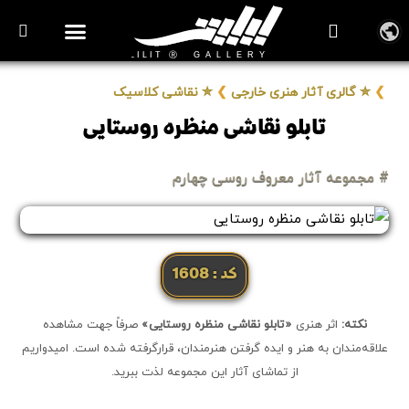
روزنامه هنر
درباره/تماس
مراکز و مشاغل
گالری و نمایشگاه
بیوگرافی هنرمندان
❯
✮ گالری آثار هنری خارجی
❯
✮ نقاشی کلاسیک
تابلو نقاشی منظره روستایی
# مجموعه آثار معروف روسی چهارم
کد: 1608
نکته:
اثر هنری
«تابلو نقاشی منظره روستایی»
صرفاً جهت مشاهده
علاقه‌مندان به هنر و ایده گرفتن هنرمندان، قرارگرفته شده است. امیدواریم
از تماشای آثار این مجموعه لذت ببرید.