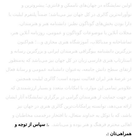
اولین نمایشگاه در جهان‌های ناممکن و فانتزی؛ پیشروترین و
نوآورانه‌ترین گالری در کل جهان نیز می‌باشد؛ ضمناً پلتفرم لیلیت با
دارا بودن بخش‌های گوناگون نظیر: دانشنامه هنر و هنرمندان،
مجلات آنلاین با موضوعات گوناگون و عمومی، روزنامه آنلاین هنر،
تماشاخانه و مدیاکلاب، آموزشگاه هنری مجازی و…؛ هم‌اکنون
بزرگترین دانشنامه بیوگرافی هنرمندان ایرانی و بزرگترین رسانه و
استارتاپ هنری فارسی زبان در کل جهان نیز می‌باشد که به‌منظور
ارتقای سطح دانش جامعه، به‌عنوان دانشنامه عمومی و رسانهٔ فعال
در عرصهٔ هنر ایران فعالیت نموده است؛ گالری لیلیت همچنین
علاوه‌بر تمامی این موارد، با امکانات متعدد و بسیار ارزشمندی که
در جهت حمایت از هنرمندان گرامی در برگزاری نمایشگاه آثار ایشان
ارائه می‌دهد، توانسته پرامکانات‌ترین گالری هنری در جهان نیز
باشد، که با توکل به خداوند متعال، با افتخار درخدمت مخاطبان و
اهالی محترم فرهنگ و هنر بوده و می‌باشد.
.: سپاس از توجه و
همراهی‌تان :.