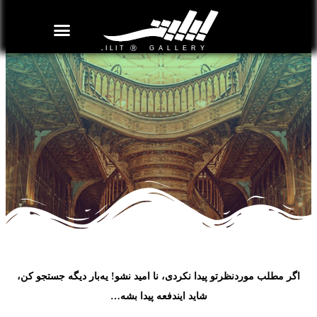
روزنامه هنر
درباره/تماس
مراکز و مشاغل
گالری و نمایشگاه
بیوگرافی هنرمندان
اگر مطلب موردنظرتو پیدا نکردی، نا امید نشو! یه‌بار دیگه جستجو کن،
شاید ایندفعه پیدا بشه…