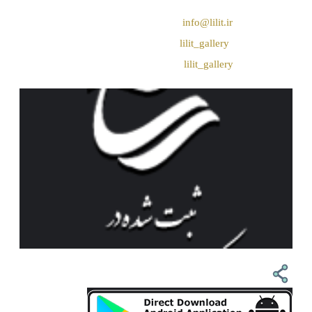
❖ رایـانـامـه :
info@lilit.ir
❖ تــلــگــرام :
lilit_gallery
❖اینستاگرام:
lilit_gallery