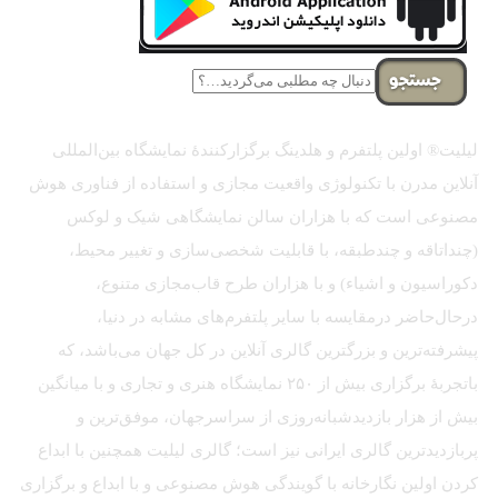
جستجو
لیلیت® اولین پلتفرم و هلدینگ برگزارکنندهٔ نمایشگاه بین‌المللی
آنلاین مدرن با تکنولوژی واقعیت مجازی و استفاده از فناوری هوش
مصنوعی است که با هزاران سالن نمایشگاهی شیک و لوکس
(چنداتاقه و چندطبقه، با قابلیت شخصی‌سازی و تغییر محیط،
دکوراسیون و اشیاء) و با هزاران طرح قاب‌مجازی متنوع،
درحال‌حاضر درمقایسه با سایر پلتفرم‌های مشابه در دنیا،
پیشرفته‌ترین و بزرگترین گالری آنلاین در کل جهان می‌باشد، که
باتجربهٔ برگزاری بیش از ۲۵۰ نمایشگاه هنری و تجاری و با میانگین
بیش از هزار بازدیدشبانه‌روزی از سراسرجهان، موفق‌ترین و
پربازدیدترین گالری ایرانی نیز است؛ گالری لیلیت همچنین با ابداع
کردن اولین نگارخانه با گویندگی هوش مصنوعی و با ابداع و برگزاری