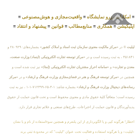
≡
امکانات رزرو نمایشگاه
≡
واقعیت‌مجازی و هوش‌مصنوعی
≡
اپلیکیشن
≡
همکاری
≡
منابع‌مطالب
≡
قوانین
≡
پیشنهاد و انتقاد
≡
لیلیت
® در
«مرکز مالکیت معنوی سازمان ثبت اسناد و املاک کشور»
بشماره‌های: ۲۸۰۹۲۹ و
۴۵۱۸۴۱ ، به ثبت رسیده است و در
«مرکز توسعه تجارت الکترونیکی (اینماد) وزارت صنعت،
معدن و تجارت»
و
«سامانه احراز مشتریان تجارت الکترونیکی (اِمتا)»
نیز ثبت شده است و
همچنین در
«مرکز توسعه فرهنگ و هنر در فضای‌مجازی وزارت فرهنگ و ارشاد»
و در
«مرکز
رسانه‌های دیجیتال وزارت فرهنگ و ارشاد»
بشماره شامَد: ۱-۳-۶۵-۷۱۲۳۹۹-۱-۱ ، نیز به ثبت
رسیده است؛ متعاقباً کلیهٔ حقوق مادی و معنوی محفوظ است و تحت قانون حمایت از حقوق
پدیدآورندگان و قانون حمایت از اختراعات، طرح‌های صنعتی و علائم تجاری قرار دارد.
اخطار! هرگونه کپی و یا الگوبرداری از این پلتفرم و همچنین سوءاستفاده از نام و یا نشان
«لیلیت» و یا هرگونه استفاده و فعالیت تحت عنوان “لیلیت” که در محدودهٔ ثبتی برند