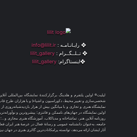
❖ رایـانـامـه :
info@lilit.ir
❖ تــلــگــرام :
lilit_gallery
❖اینستاگرام:
lilit_gallery
لیلیت® اولین پلتفرم و هلدینگ برگزارکنندهٔ نمایشگاه بین‌المللی 
نمایشگاه هنری و تجاری و با میانگین بیش از هزار بازدیدشبانه‌روزی از
اولین نمایشگاه در جهان‌های ناممکن و فانتزی؛ پیشروترین و نوآورانه‌تر
روزنامه آنلاین هنر، تماشاخانه و مدیاکلاب، آموزشگاه هنری مجازی و…؛
جامعه، به‌عنوان دانشنامه عمومی و رسانهٔ فعال در عرصهٔ هنر ایران ف
آثار ایشان ارائه می‌دهد، توانسته پرامکانات‌ترین گالری هنری در جهان ن