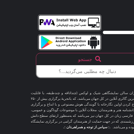
جستجو
اران سالن نمایشگاهی شیک و لوکس (چنداتاقه و چندطبقه، با قابلیت
شخصی‌سازی و تغییر محیط، دکوراسیون و اشیاء) و با هزاران طرح قاب‌مجازی متنوع، درحال‌حاضر درمقایسه با سایر پلتفرم‌های مشابه در دنیا، پیشرفته‌ترین و بزرگترین گالری آنلاین در کل جهان می‌باشد، که باتجربهٔ برگزاری بیش از ۲۵۰
اع کردن اولین نگارخانه با گویندگی هوش مصنوعی و با ابداع و برگزاری
 دانشنامه هنر و هنرمندان، مجلات آنلاین با موضوعات گوناگون و عمومی،
ری فارسی زبان در کل جهان نیز می‌باشد که به‌منظور ارتقای سطح دانش
ر ارزشمندی که در جهت حمایت از هنرمندان گرامی در برگزاری نمایشگاه
بوده و می‌باشد.
.: سپاس از توجه و همراهی‌تان :.