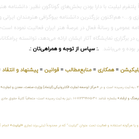
اً پلتفرم لیلیت با دارا بودن بخش‌های گوناگون نظیر: دانشنامه 
زی و…؛ هم‌اکنون بزرگترین دانشنامه بیوگرافی هنرمندان ایرانی و
ه عمومی و رسانهٔ فعال در عرصهٔ هنر ایران فعالیت نموده است؛ گ
 برگزاری نمایشگاه آثار ایشان ارائه می‌دهد، توانسته پرامکانات
 بوده و می‌باشد.
.: سپاس از توجه و همراهی‌تان :.
لیکیشن
≡
همکاری
≡
منابع‌مطالب
≡
قوانین
≡
پیشنهاد و انتقاد
≡
«مرکز توسعه تجارت الکترونیکی (اینماد) وزارت صنعت، معدن و تجارت»
و
فرهنگ و ارشاد»
بشماره شامَد: ۱-۳-۶۵-۷۱۲۳۹۹-۱-۱ ، نیز به ثبت رسیده است؛ متع
 و یا هرگونه استفاده و فعالیت تحت عنوان “لیلیت” که در محدودهٔ ثبتی برند تجاری
«لیلیت»
انجام گ