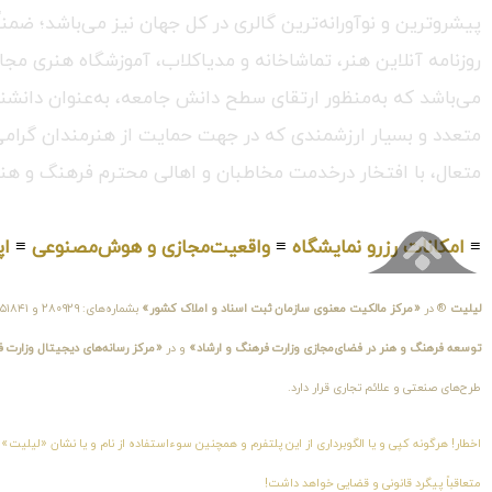
پیشروترین و نوآورانه‌ترین گالری در کل جهان نیز می‌باشد؛ ضمن
روزنامه آنلاین هنر، تماشاخانه و مدیاکلاب، آموزشگاه هنری مجا
می‌باشد که به‌منظور ارتقای سطح دانش جامعه، به‌عنوان دانشنام
متعدد و بسیار ارزشمندی که در جهت حمایت از هنرمندان گرامی در
متعال، با افتخار درخدمت مخاطبان و اهالی محترم فرهنگ و هنر
≡
امکانات رزرو نمایشگاه
≡
واقعیت‌مجازی و هوش‌مصنوعی
≡
اپ
لیلیت
® در
«مرکز مالکیت معنوی سازمان ثبت اسناد و املاک کشور»
بشماره‌های: ۲۸۰۹۲۹ و ۴۵۱۸۴۱ ، به ثبت رسیده است و در
توسعه فرهنگ و هنر در فضای‌مجازی وزارت فرهنگ و ارشاد»
و در
«مرکز رسانه‌های دیجیتال وزارت 
طرح‌های صنعتی و علائم تجاری قرار دارد.
اخطار! هرگونه کپی و یا الگوبرداری از این پلتفرم و همچنین سوءاستفاده از نام و یا نشان «لیلیت»
متعاقباً پیگرد قانونی و قضایی خواهد داشت!