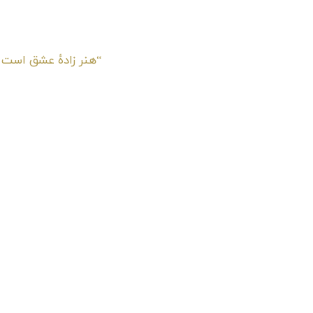
“هنر زادهٔ عشق است 