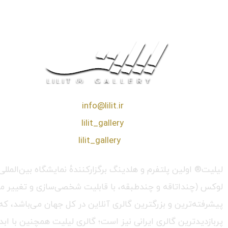
❖ رایـانـامـه :
info@lilit.ir
❖ تــلــگــرام :
lilit_gallery
❖اینستاگرام:
lilit_gallery
لیلیت® اولین پلتفرم و هلدینگ برگزارکنندهٔ نمایشگاه بین‌الم
لوکس (چنداتاقه و چندطبقه، با قابلیت شخصی‌سازی و تغییر محیط،
پربازدیدترین گالری ایرانی نیز است؛ گالری لیلیت همچنین با ابد