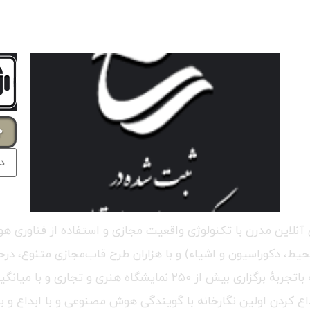
جس
للی آنلاین مدرن با تکنولوژی واقعیت مجازی و استفاده از فناو
 دکوراسیون و اشیاء) و با هزاران طرح قاب‌مجازی متنوع، درحال‌
پیشرفته‌ترین و بزرگترین گالری آنلاین در کل جهان می‌باشد، که باتجربه
اع کردن اولین نگارخانه با گویندگی هوش مصنوعی و با ابداع و بر