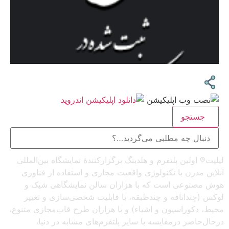
جستجو
لیلیت® اولین پلتفرم و هلدینگ برگزارکنندهٔ نمایشگاه بین‌المللی
آنلاین مدرن با تکنولوژی واقعیت مجازی و استفاده از فناوری
هوش مصنوعی است که با هزاران سالن نمایشگاهی شیک و
لوکس (چنداتاقه و چندطبقه، با قابلیت شخصی‌سازی و تغییر
محیط، دکوراسیون و اشیاء) و با هزاران طرح قاب‌مجازی متنوع،
درحال‌حاضر درمقایسه با سایر پلتفرم‌های مشابه در دنیا،