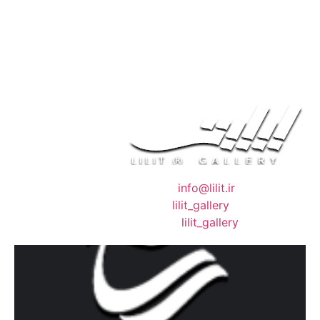
❖ رایـانـامـه :
info@lilit.ir
❖ تــلــگــرام :
lilit_gallery
❖اینستاگرام:
lilit_gallery