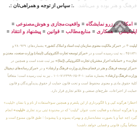
فرهنگ و هنر بوده و می‌باشد.
.: سپاس از توجه و همراهی‌تان :.
≡
امکانات رزرو نمایشگاه
≡
واقعیت‌مجازی و هوش‌مصنوعی
≡
اپلیکیشن
≡
همکاری
≡
منابع‌مطالب
≡
قوانین
≡
پیشنهاد و انتقاد
≡
لیلیت
® در
«مرکز مالکیت معنوی سازمان ثبت اسناد و املاک کشور»
بشماره‌های: ۲۸۰۹۲۹ و
۴۵۱۸۴۱ ، به ثبت رسیده است و در
«مرکز توسعه تجارت الکترونیکی (اینماد) وزارت صنعت، معدن و
تجارت»
و
«سامانه احراز مشتریان تجارت الکترونیکی (اِمتا)»
نیز ثبت شده است و همچنین در
«مرکز توسعه فرهنگ و هنر در فضای‌مجازی وزارت فرهنگ و ارشاد»
و در
«مرکز رسانه‌های دیجیتال
وزارت فرهنگ و ارشاد»
بشماره شامَد: ۱-۳-۶۵-۷۱۲۳۹۹-۱-۱ ، نیز به ثبت رسیده است؛ متعاقباً
کلیهٔ حقوق مادی و معنوی محفوظ است و تحت قانون حمایت از حقوق پدیدآورندگان و قانون
حمایت از اختراعات، طرح‌های صنعتی و علائم تجاری قرار دارد.
اخطار! هرگونه کپی و یا الگوبرداری از این پلتفرم و همچنین سوءاستفاده از نام و یا نشان «لیلیت»
و یا هرگونه استفاده و فعالیت تحت عنوان “لیلیت” که در محدودهٔ ثبتی برند تجاری
«لیلیت»
انجام
گیرد (چه عیناً و یا بصورت مشابه‌سازی و بهمراه پسوند و یا پیشوند) ؛ طبق قانون ممنوع است و
متعاقباً پیگرد قانونی و قضایی خواهد داشت!