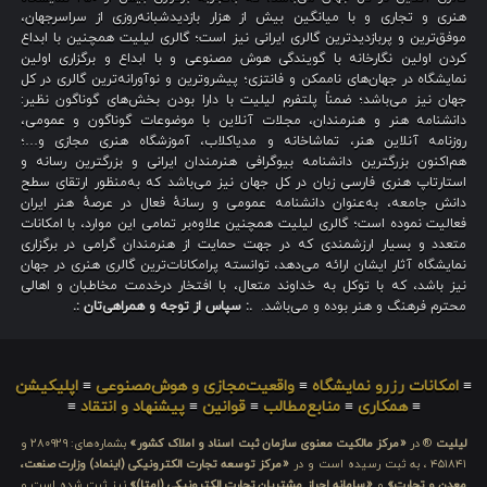
هنری و تجاری و با میانگین بیش از هزار بازدیدشبانه‌روزی از سراسرجهان،
موفق‌ترین و پربازدیدترین گالری ایرانی نیز است؛ گالری لیلیت همچنین با ابداع
کردن اولین نگارخانه با گویندگی هوش مصنوعی و با ابداع و برگزاری اولین
نمایشگاه در جهان‌های ناممکن و فانتزی؛ پیشروترین و نوآورانه‌ترین گالری در کل
جهان نیز می‌باشد؛ ضمناً پلتفرم لیلیت با دارا بودن بخش‌های گوناگون نظیر:
دانشنامه هنر و هنرمندان، مجلات آنلاین با موضوعات گوناگون و عمومی،
روزنامه آنلاین هنر، تماشاخانه و مدیاکلاب، آموزشگاه هنری مجازی و…؛
هم‌اکنون بزرگترین دانشنامه بیوگرافی هنرمندان ایرانی و بزرگترین رسانه و
استارتاپ هنری فارسی زبان در کل جهان نیز می‌باشد که به‌منظور ارتقای سطح
دانش جامعه، به‌عنوان دانشنامه عمومی و رسانهٔ فعال در عرصهٔ هنر ایران
فعالیت نموده است؛ گالری لیلیت همچنین علاوه‌بر تمامی این موارد، با امکانات
متعدد و بسیار ارزشمندی که در جهت حمایت از هنرمندان گرامی در برگزاری
نمایشگاه آثار ایشان ارائه می‌دهد، توانسته پرامکانات‌ترین گالری هنری در جهان
نیز باشد، که با توکل به خداوند متعال، با افتخار درخدمت مخاطبان و اهالی
محترم فرهنگ و هنر بوده و می‌باشد.
.: سپاس از توجه و همراهی‌تان :.
≡
امکانات رزرو نمایشگاه
≡
واقعیت‌مجازی و هوش‌مصنوعی
≡
اپلیکیشن
≡
همکاری
≡
منابع‌مطالب
≡
قوانین
≡
پیشنهاد و انتقاد
≡
لیلیت
® در
«مرکز مالکیت معنوی سازمان ثبت اسناد و املاک کشور»
بشماره‌های: ۲۸۰۹۲۹ و
۴۵۱۸۴۱ ، به ثبت رسیده است و در
«مرکز توسعه تجارت الکترونیکی (اینماد) وزارت صنعت،
معدن و تجارت»
و
«سامانه احراز مشتریان تجارت الکترونیکی (اِمتا)»
نیز ثبت شده است و