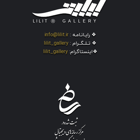
❖ رایـانـامـه :
info@lilit.ir
❖ تــلــگــرام :
lilit_gallery
❖اینستاگرام:
lilit_gallery