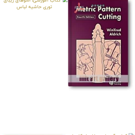
کتاب آموزشی، الگوهای
زیبای توری حاشیه‌ لباس
کتاب آموزشی، برش
الگوی متریک “ویرایش
چهارم”