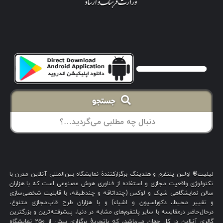
جستجو
لیلیت® اولین پلتفرم و هلدینگ برگزارکنندهٔ نمایشگاه بین‌المللی آنلاین مدرن با
تکنولوژی واقعیت مجازی و استفاده از فناوری هوش مصنوعی است که با هزاران
سالن نمایشگاهی شیک و لوکس (چنداتاقه و چندطبقه، با قابلیت شخصی‌سازی
و تغییر محیط، دکوراسیون و اشیاء) و با هزاران طرح قاب‌مجازی متنوع،
درحال‌حاضر درمقایسه با سایر پلتفرم‌های مشابه در دنیا، پیشرفته‌ترین و بزرگترین
گالری آنلاین در کل جهان می‌باشد، که باتجربهٔ برگزاری بیش از ۲۵۰ نمایشگاه