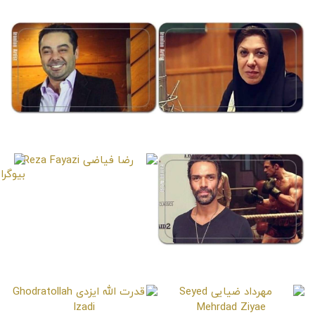
صفحات مشابه
زهره شکوفنده
سام قریبیان
Sam Gharibian
Zohreh Shokoufandeh
رضا فیاضی
Reza Fayazi
درن شهلوی
Darren Shahlavi