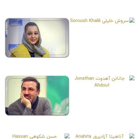
مهرداد ضیایی
قدرت الله ایزدی
Ghodratollah Izadi
Seyed Mehrdad Ziyae
سروش خلیلی
Soroush Khalili
آرتمیس ورزنده
Artemis Varzandeh
جاناتن آهدوت
Jonathan Ahdout
علی سلیمانی
Ali Soleymani