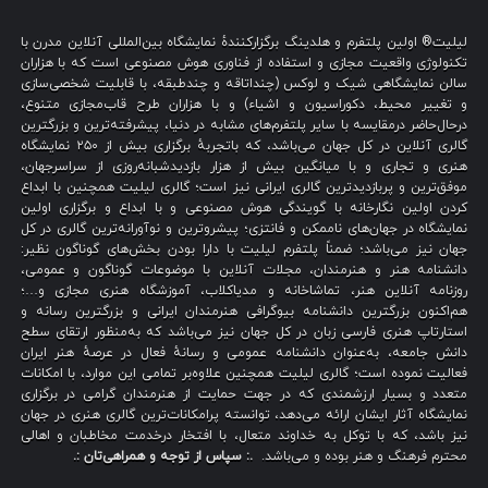
لیلیت® اولین پلتفرم و هلدینگ برگزارکنندهٔ نمایشگاه بین‌المللی آنلاین مدرن با
تکنولوژی واقعیت مجازی و استفاده از فناوری هوش مصنوعی است که با هزاران
سالن نمایشگاهی شیک و لوکس (چنداتاقه و چندطبقه، با قابلیت شخصی‌سازی
و تغییر محیط، دکوراسیون و اشیاء) و با هزاران طرح قاب‌مجازی متنوع،
درحال‌حاضر درمقایسه با سایر پلتفرم‌های مشابه در دنیا، پیشرفته‌ترین و بزرگترین
گالری آنلاین در کل جهان می‌باشد، که باتجربهٔ برگزاری بیش از ۲۵۰ نمایشگاه
هنری و تجاری و با میانگین بیش از هزار بازدیدشبانه‌روزی از سراسرجهان،
موفق‌ترین و پربازدیدترین گالری ایرانی نیز است؛ گالری لیلیت همچنین با ابداع
کردن اولین نگارخانه با گویندگی هوش مصنوعی و با ابداع و برگزاری اولین
نمایشگاه در جهان‌های ناممکن و فانتزی؛ پیشروترین و نوآورانه‌ترین گالری در کل
جهان نیز می‌باشد؛ ضمناً پلتفرم لیلیت با دارا بودن بخش‌های گوناگون نظیر:
دانشنامه هنر و هنرمندان، مجلات آنلاین با موضوعات گوناگون و عمومی،
روزنامه آنلاین هنر، تماشاخانه و مدیاکلاب، آموزشگاه هنری مجازی و…؛
هم‌اکنون بزرگترین دانشنامه بیوگرافی هنرمندان ایرانی و بزرگترین رسانه و
استارتاپ هنری فارسی زبان در کل جهان نیز می‌باشد که به‌منظور ارتقای سطح
دانش جامعه، به‌عنوان دانشنامه عمومی و رسانهٔ فعال در عرصهٔ هنر ایران
فعالیت نموده است؛ گالری لیلیت همچنین علاوه‌بر تمامی این موارد، با امکانات
متعدد و بسیار ارزشمندی که در جهت حمایت از هنرمندان گرامی در برگزاری
نمایشگاه آثار ایشان ارائه می‌دهد، توانسته پرامکانات‌ترین گالری هنری در جهان
نیز باشد، که با توکل به خداوند متعال، با افتخار درخدمت مخاطبان و اهالی
محترم فرهنگ و هنر بوده و می‌باشد.
.: سپاس از توجه و همراهی‌تان :.