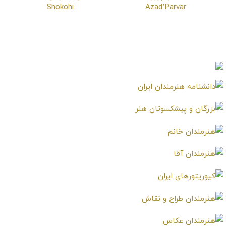
آناهیتا آزادپرور
حسن شکوهی
Hassan Shokohi
Anahita Azad’Parvar