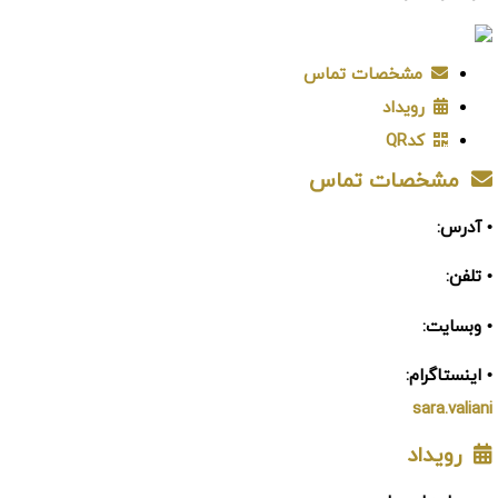
مشخصات تماس
رویداد
کدQR
مشخصات تماس
• آدرس:
• تلفن:
• وبسایت:
• اینستاگرام:
sara.valiani
رویداد