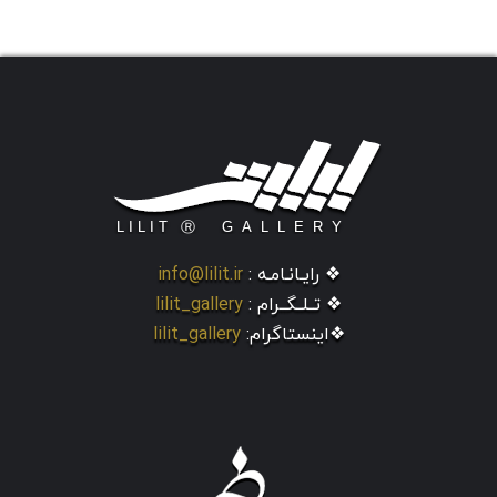
❖ رایـانـامـه :
info@lilit.ir
❖ تــلــگــرام :
lilit_gallery
❖اینستاگرام:
lilit_gallery