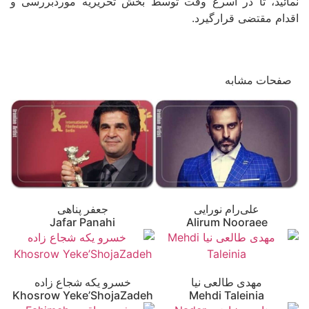
نمائید، تا در اسرع وقت توسط بخش تحریریه موردبررسی و
اقدام مقتضی قرارگیرد.
صفحات مشابه
علی‌رام نورایی
جعفر پناهی
Jafar Panahi
Alirum Nooraee
مهدی طالعی نیا
خسرو یکه شجاع زاده
Khosrow Yeke’ShojaZadeh
Mehdi Taleinia