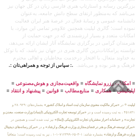
بزرگترین رسانه و استارتاپ هنری فارسی زبان در کل جهان نیز
می‌باشد که به‌منظور ارتقای سطح دانش جامعه، به‌عنوان
دانشنامه عمومی و رسانهٔ فعال در عرصهٔ هنر ایران فعالیت
نموده است؛ گالری لیلیت همچنین علاوه‌بر تمامی این موارد، با
امکانات متعدد و بسیار ارزشمندی که در جهت حمایت از
هنرمندان گرامی در برگزاری نمایشگاه آثار ایشان ارائه می‌دهد،
توانسته پرامکانات‌ترین گالری هنری در جهان نیز باشد، که با توکل
به خداوند متعال، با افتخار درخدمت مخاطبان و اهالی محترم
فرهنگ و هنر بوده و می‌باشد.
.: سپاس از توجه و همراهی‌تان :.
≡
امکانات رزرو نمایشگاه
≡
واقعیت‌مجازی و هوش‌مصنوعی
≡
اپلیکیشن
≡
همکاری
≡
منابع‌مطالب
≡
قوانین
≡
پیشنهاد و انتقاد
≡
لیلیت
® در
«مرکز مالکیت معنوی سازمان ثبت اسناد و املاک کشور»
بشماره‌های: ۲۸۰۹۲۹ و
۴۵۱۸۴۱ ، به ثبت رسیده است و در
«مرکز توسعه تجارت الکترونیکی (اینماد) وزارت صنعت، معدن و
تجارت»
و
«سامانه احراز مشتریان تجارت الکترونیکی (اِمتا)»
نیز ثبت شده است و همچنین در
«مرکز توسعه فرهنگ و هنر در فضای‌مجازی وزارت فرهنگ و ارشاد»
و در
«مرکز رسانه‌های دیجیتال
وزارت فرهنگ و ارشاد»
بشماره شامَد: ۱-۳-۶۵-۷۱۲۳۹۹-۱-۱ ، نیز به ثبت رسیده است؛ متعاقباً