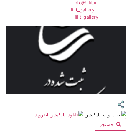
❖ رایـانـامـه :
info@lilit.ir
❖ تــلــگــرام :
lilit_gallery
❖اینستاگرام:
lilit_gallery
جستجو