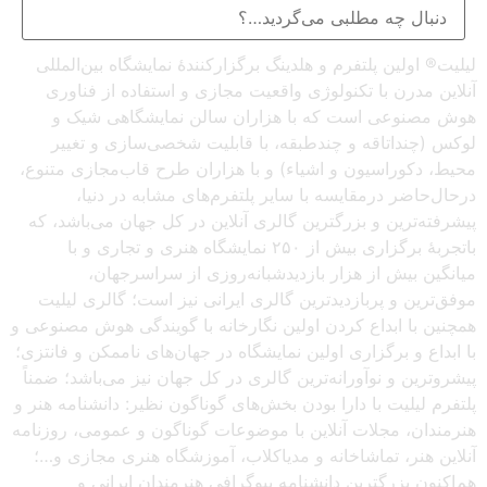
لیلیت® اولین پلتفرم و هلدینگ برگزارکنندهٔ نمایشگاه بین‌المللی
آنلاین مدرن با تکنولوژی واقعیت مجازی و استفاده از فناوری
هوش مصنوعی است که با هزاران سالن نمایشگاهی شیک و
لوکس (چنداتاقه و چندطبقه، با قابلیت شخصی‌سازی و تغییر
محیط، دکوراسیون و اشیاء) و با هزاران طرح قاب‌مجازی متنوع،
درحال‌حاضر درمقایسه با سایر پلتفرم‌های مشابه در دنیا،
پیشرفته‌ترین و بزرگترین گالری آنلاین در کل جهان می‌باشد، که
باتجربهٔ برگزاری بیش از ۲۵۰ نمایشگاه هنری و تجاری و با
میانگین بیش از هزار بازدیدشبانه‌روزی از سراسرجهان،
موفق‌ترین و پربازدیدترین گالری ایرانی نیز است؛ گالری لیلیت
همچنین با ابداع کردن اولین نگارخانه با گویندگی هوش مصنوعی و
با ابداع و برگزاری اولین نمایشگاه در جهان‌های ناممکن و فانتزی؛
پیشروترین و نوآورانه‌ترین گالری در کل جهان نیز می‌باشد؛ ضمناً
پلتفرم لیلیت با دارا بودن بخش‌های گوناگون نظیر: دانشنامه هنر و
هنرمندان، مجلات آنلاین با موضوعات گوناگون و عمومی، روزنامه
آنلاین هنر، تماشاخانه و مدیاکلاب، آموزشگاه هنری مجازی و…؛
هم‌اکنون بزرگترین دانشنامه بیوگرافی هنرمندان ایرانی و