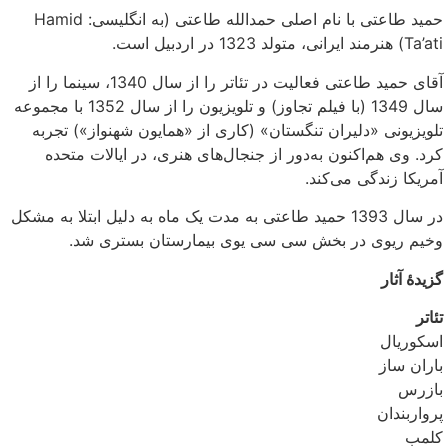
حمید طاعتی با نام اصلی حمدالله طاعتی (به انگلیسی: Hamid
Ta’ati) هنرمند ایرانی، متولد 1323 در اردبیل است.
آقای حمید طاعتی فعالیت در تئاتر را از سال 1340، سینما را از
سال 1349 (با فیلم تجاوز) و تلویزیون را از سال 1352 با مجموعه
تلویزیونی «دلیران تنگستان» (کاری از «همایون شهنواز») تجربه
کرد. وی هم‌اکنون به‌دور از جنجال‌های هنری، در ایالات متحده
آمریکا زندگی می‌کند.
در سال 1393 حمید طاعتی به مدت یک ماه به دلیل ابتلا به مشکل
وخیم ریوی در بخش سی سی یوی بیمارستان بستری شد.
گزیدهٔ آثار
تئاتر
اسکوریال
باران ساز
بازرس
پرواربندان
کلمب