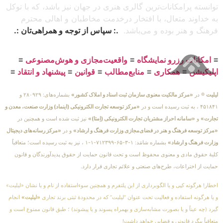
توانسته پرامکانات‌ترین گالری هنری در جهان نیز باشد، که با توکل
به خداوند متعال، با افتخار درخدمت مخاطبان و اهالی محترم
فرهنگ و هنر بوده و می‌باشد.
.: سپاس از توجه و همراهی‌تان :.
≡
امکانات رزرو نمایشگاه
≡
واقعیت‌مجازی و هوش‌مصنوعی
≡
اپلیکیشن
≡
همکاری
≡
منابع‌مطالب
≡
قوانین
≡
پیشنهاد و انتقاد
≡
لیلیت
® در
«مرکز مالکیت معنوی سازمان ثبت اسناد و املاک کشور»
بشماره‌های: ۲۸۰۹۲۹ و
۴۵۱۸۴۱ ، به ثبت رسیده است و در
«مرکز توسعه تجارت الکترونیکی (اینماد) وزارت صنعت، معدن و
تجارت»
و
«سامانه احراز مشتریان تجارت الکترونیکی (اِمتا)»
نیز ثبت شده است و همچنین در
«مرکز توسعه فرهنگ و هنر در فضای‌مجازی وزارت فرهنگ و ارشاد»
و در
«مرکز رسانه‌های دیجیتال
وزارت فرهنگ و ارشاد»
بشماره شامَد: ۱-۳-۶۵-۷۱۲۳۹۹-۱-۱ ، نیز به ثبت رسیده است؛ متعاقباً
کلیهٔ حقوق مادی و معنوی محفوظ است و تحت قانون حمایت از حقوق پدیدآورندگان و قانون
حمایت از اختراعات، طرح‌های صنعتی و علائم تجاری قرار دارد.
اخطار! هرگونه کپی و یا الگوبرداری از این پلتفرم و همچنین سوءاستفاده از نام و یا نشان «لیلیت»
و یا هرگونه استفاده و فعالیت تحت عنوان “لیلیت” که در محدودهٔ ثبتی برند تجاری
«لیلیت»
انجام
گیرد (چه عیناً و یا بصورت مشابه‌سازی و بهمراه پسوند و یا پیشوند) ؛ طبق قانون ممنوع است و
متعاقباً پیگرد قانونی و قضایی خواهد داشت!