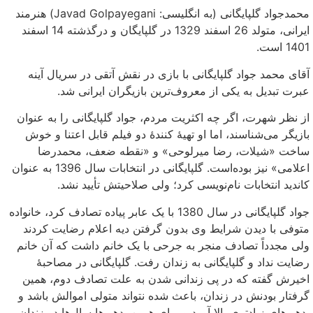
محمدجواد گلپایگانی (به انگلیسی: Javad Golpayegani) هنرمند
ایرانی، متولد 26 اسفند 1329 در گلپایگان و درگذشته 14 اسفند
1401 است.
آقای محمد جواد گلپایگانی با بازی در نقش آتقی در سریال آینه
عبرت تبدیل به یکی از معروف‌ترین بازیگران ایرانی شد.
از نظر شهرت، اگر چه اکثریت مردم، جواد گلپایگانی را به عنوان
بازیگر می‌شناسند، اما او تهیهٔ کنندهٔ دو فیلم قابل اعتنا و خوش
ساخت «شیلات، رضا میرلوحی» و «نقطه ضعف، محمدرضا
اعلامی» نیز بوده‌است. گلپایگانی در انتخابات سال 1396 به عنوان
کاندید انتخابات نام‌نویسی کرد؛ ولی صلاحیتش تأیید نشد.
جواد گلپایگانی در سال 1380 با یک عابر پیاده تصادف کرد، خانواده
متوفی با دیدن شرایط وی بدون گرفتن دیه اعلام رضایت کردند
ولی مجدداً تصادف منجر به جرحی با یک خانم داشت که آن خانم
رضایت نداد و گلپایگانی به زندان رفت. گلپایگانی در مصاحبهٔ
اخیرش گفته که در پی زندانی شدن به علت تصادف دوم، همین
گرفتار بودنش در زندان، باعث شده نتواند متولی اموالش باشد و
بدهی‌های زیادتری بالا آورد و برای همین بدهی‌ها سال‌ها در زندان