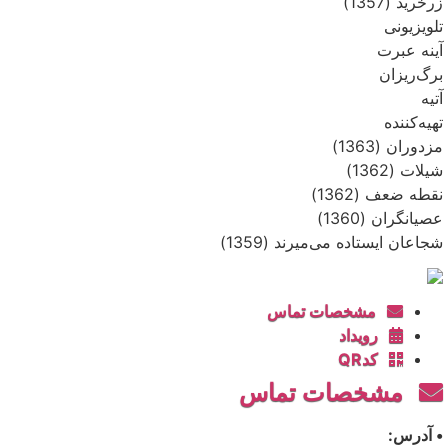
زرخرید (1357)
تلویزیونی
آینه عبرت
برگ‌ریزان
آتیه
تهیه‌کننده
مزدوران (1363)
شیلات (1362)
نقطه ضعف (1362)
عصیانگران (1360)
شجاعان ایستاده می‌میرند (1359)
مشخصات تماس
رویداد
کدQR
مشخصات تماس
• آدرس: