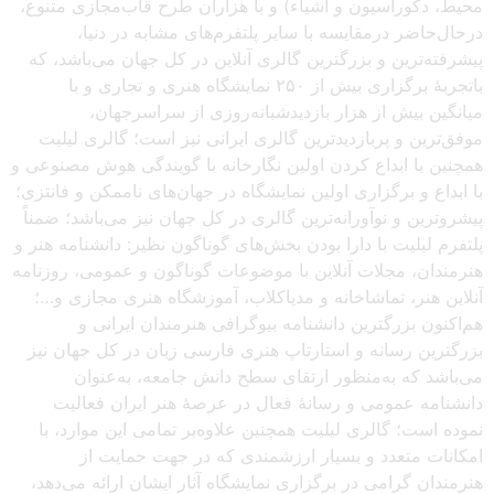
محیط، دکوراسیون و اشیاء) و با هزاران طرح قاب‌مجازی متنوع،
درحال‌حاضر درمقایسه با سایر پلتفرم‌های مشابه در دنیا،
پیشرفته‌ترین و بزرگترین گالری آنلاین در کل جهان می‌باشد، که
باتجربهٔ برگزاری بیش از ۲۵۰ نمایشگاه هنری و تجاری و با
میانگین بیش از هزار بازدیدشبانه‌روزی از سراسرجهان،
موفق‌ترین و پربازدیدترین گالری ایرانی نیز است؛ گالری لیلیت
همچنین با ابداع کردن اولین نگارخانه با گویندگی هوش مصنوعی و
با ابداع و برگزاری اولین نمایشگاه در جهان‌های ناممکن و فانتزی؛
پیشروترین و نوآورانه‌ترین گالری در کل جهان نیز می‌باشد؛ ضمناً
پلتفرم لیلیت با دارا بودن بخش‌های گوناگون نظیر: دانشنامه هنر و
هنرمندان، مجلات آنلاین با موضوعات گوناگون و عمومی، روزنامه
آنلاین هنر، تماشاخانه و مدیاکلاب، آموزشگاه هنری مجازی و…؛
هم‌اکنون بزرگترین دانشنامه بیوگرافی هنرمندان ایرانی و
بزرگترین رسانه و استارتاپ هنری فارسی زبان در کل جهان نیز
می‌باشد که به‌منظور ارتقای سطح دانش جامعه، به‌عنوان
دانشنامه عمومی و رسانهٔ فعال در عرصهٔ هنر ایران فعالیت
نموده است؛ گالری لیلیت همچنین علاوه‌بر تمامی این موارد، با
امکانات متعدد و بسیار ارزشمندی که در جهت حمایت از
هنرمندان گرامی در برگزاری نمایشگاه آثار ایشان ارائه می‌دهد،