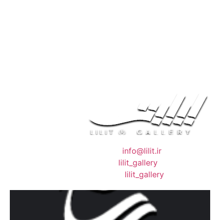
❖ رایـانـامـه :
info@lilit.ir
❖ تــلــگــرام :
lilit_gallery
❖اینستاگرام:
lilit_gallery