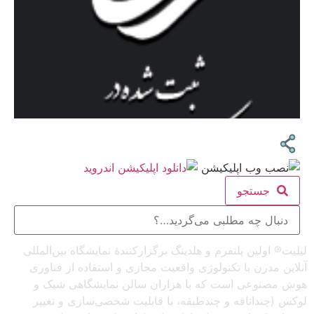
جستجو
لیلیت® اولین پلتفرم و هلدینگ برگزارکنندهٔ نمایشگاه بین‌المللی
آنلاین مدرن با تکنولوژی واقعیت مجازی و استفاده از فناوری
هوش مصنوعی است که با هزاران سالن نمایشگاهی شیک و
لوکس (چنداتاقه و چندطبقه، با قابلیت شخصی‌سازی و تغییر