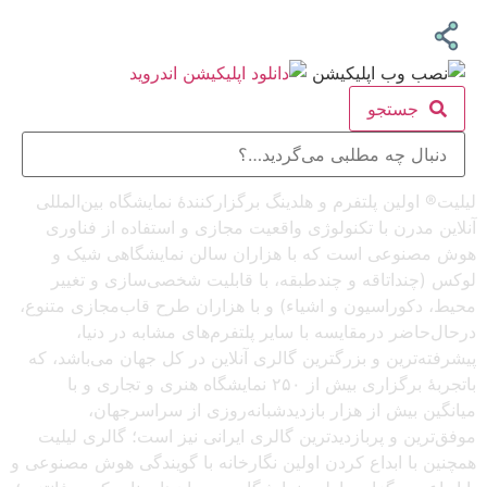
جستجو
لیلیت® اولین پلتفرم و هلدینگ برگزارکنندهٔ نمایشگاه بین‌المللی
آنلاین مدرن با تکنولوژی واقعیت مجازی و استفاده از فناوری
هوش مصنوعی است که با هزاران سالن نمایشگاهی شیک و
لوکس (چنداتاقه و چندطبقه، با قابلیت شخصی‌سازی و تغییر
محیط، دکوراسیون و اشیاء) و با هزاران طرح قاب‌مجازی متنوع،
درحال‌حاضر درمقایسه با سایر پلتفرم‌های مشابه در دنیا،
پیشرفته‌ترین و بزرگترین گالری آنلاین در کل جهان می‌باشد، که
باتجربهٔ برگزاری بیش از ۲۵۰ نمایشگاه هنری و تجاری و با
میانگین بیش از هزار بازدیدشبانه‌روزی از سراسرجهان،
موفق‌ترین و پربازدیدترین گالری ایرانی نیز است؛ گالری لیلیت
همچنین با ابداع کردن اولین نگارخانه با گویندگی هوش مصنوعی و