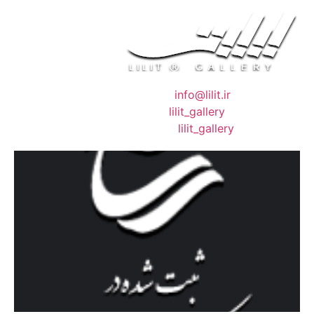
❖ رایـانـامـه :
info@lilit.ir
❖ تــلــگــرام :
lilit_gallery
❖اینستاگرام:
lilit_gallery