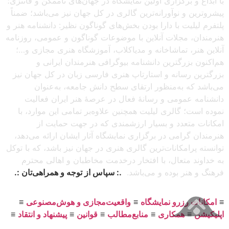
با ابداع و برگزاری اولین نمایشگاه در جهان‌های ناممکن و فانتزی؛
پیشروترین و نوآورانه‌ترین گالری در کل جهان نیز می‌باشد؛ ضمناً
پلتفرم لیلیت با دارا بودن بخش‌های گوناگون نظیر: دانشنامه هنر و
هنرمندان، مجلات آنلاین با موضوعات گوناگون و عمومی، روزنامه
آنلاین هنر، تماشاخانه و مدیاکلاب، آموزشگاه هنری مجازی و…؛
هم‌اکنون بزرگترین دانشنامه بیوگرافی هنرمندان ایرانی و
بزرگترین رسانه و استارتاپ هنری فارسی زبان در کل جهان نیز
می‌باشد که به‌منظور ارتقای سطح دانش جامعه، به‌عنوان
دانشنامه عمومی و رسانهٔ فعال در عرصهٔ هنر ایران فعالیت
نموده است؛ گالری لیلیت همچنین علاوه‌بر تمامی این موارد، با
امکانات متعدد و بسیار ارزشمندی که در جهت حمایت از
هنرمندان گرامی در برگزاری نمایشگاه آثار ایشان ارائه می‌دهد،
توانسته پرامکانات‌ترین گالری هنری در جهان نیز باشد، که با توکل
به خداوند متعال، با افتخار درخدمت مخاطبان و اهالی محترم
فرهنگ و هنر بوده و می‌باشد.
.: سپاس از توجه و همراهی‌تان :.
≡
امکانات رزرو نمایشگاه
≡
واقعیت‌مجازی و هوش‌مصنوعی
≡
اپلیکیشن
≡
همکاری
≡
منابع‌مطالب
≡
قوانین
≡
پیشنهاد و انتقاد
≡