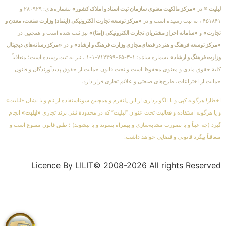
لیلیت
® در
«مرکز مالکیت معنوی سازمان ثبت اسناد و املاک کشور»
بشماره‌های: ۲۸۰۹۲۹ و
۴۵۱۸۴۱ ، به ثبت رسیده است و در
«مرکز توسعه تجارت الکترونیکی (اینماد) وزارت صنعت، معدن و
تجارت»
و
«سامانه احراز مشتریان تجارت الکترونیکی (اِمتا)»
نیز ثبت شده است و همچنین در
«مرکز توسعه فرهنگ و هنر در فضای‌مجازی وزارت فرهنگ و ارشاد»
و در
«مرکز رسانه‌های دیجیتال
وزارت فرهنگ و ارشاد»
بشماره شامَد: ۱-۳-۶۵-۷۱۲۳۹۹-۱-۱ ، نیز به ثبت رسیده است؛ متعاقباً
کلیهٔ حقوق مادی و معنوی محفوظ است و تحت قانون حمایت از حقوق پدیدآورندگان و قانون
حمایت از اختراعات، طرح‌های صنعتی و علائم تجاری قرار دارد.
اخطار! هرگونه کپی و یا الگوبرداری از این پلتفرم و همچنین سوءاستفاده از نام و یا نشان «لیلیت»
و یا هرگونه استفاده و فعالیت تحت عنوان “لیلیت” که در محدودهٔ ثبتی برند تجاری
«لیلیت»
انجام
گیرد (چه عیناً و یا بصورت مشابه‌سازی و بهمراه پسوند و یا پیشوند) ؛ طبق قانون ممنوع است و
متعاقباً پیگرد قانونی و قضایی خواهد داشت!
Licence By LILIT© 2008-2026 All rights Reserved