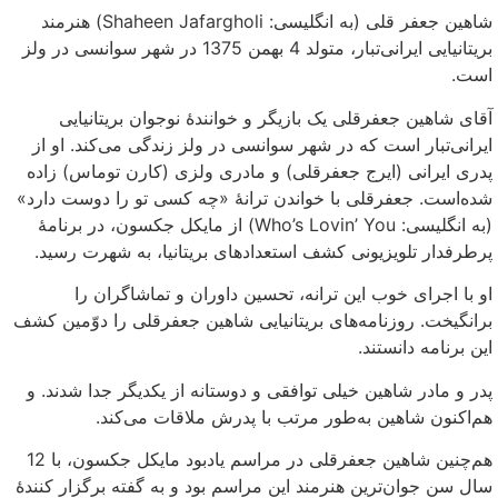
شاهین جعفر قلی (به انگلیسی: Shaheen Jafargholi) هنرمند
بریتانیایی ایرانی‌تبار، متولد 4 بهمن 1375 در شهر سوانسی در ولز
است.
آقای شاهین جعفرقلی یک بازیگر و خوانندهٔ نوجوان بریتانیایی
ایرانی‌تبار است که در شهر سوانسی در ولز زندگی می‌کند. او از
پدری ایرانی (ایرج جعفرقلی) و مادری ولزی (کارن توماس) زاده
شده‌است. جعفرقلی با خواندن ترانهٔ «چه کسی تو را دوست دارد»
(به انگلیسی: Who’s Lovin’ You) از مایکل جکسون، در برنامهٔ
پرطرفدار تلویزیونی کشف استعدادهای بریتانیا، به شهرت رسید.
او با اجرای خوب این ترانه، تحسین داوران و تماشاگران را
برانگیخت. روزنامه‌های بریتانیایی شاهین جعفرقلی را دوّمین کشف
این برنامه دانستند.
پدر و مادر شاهین خیلی توافقی و دوستانه از یکدیگر جدا شدند. و
هم‌اکنون شاهین به‌طور مرتب با پدرش ملاقات می‌کند.
هم‌چنین شاهین جعفرقلی در مراسم یادبود مایکل جکسون، با 12
سال سن جوان‌ترین هنرمند این مراسم بود و به گفته برگزار کنندهٔ