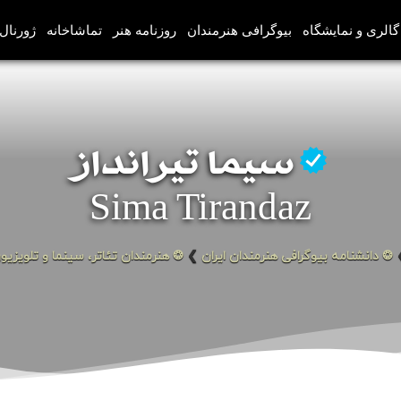
گالری و نمایشگاه
بیوگرافی هنرمندان
روزنامه هنر
تماشاخانه
ژورنال‌
سیما تیرانداز
Sima Tirandaz
❂ دانشنامه بیوگرافی هنرمندان ایران
❯
❂ هنرمندان تئاتر، سینما و تلویزیو