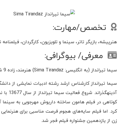
تخصص/مهارت:
هنرپیشه، بازیگر تاتر، سینما و تلویزیون، کارگردان، فیلمنامه
معرفی/ بیوگرافی:
سیما تیرانداز (به انگلیسی: Sima Tirandaz) هنرمند، زاده 9 شهریور 1349 در تهران است.
سیما تیرانداز کارشناس ارشد رشته ادبیات نمایشی از دانشگا
آدینهگذر
کوتاهی در فیلم هامون ساخته داریوش مهرجویی به سینما آ
کرد. اما فیلم سایه‌های هجوم فرصت مناسبی برای هنرنمایی او
زن از یازدهمین جشنواره فیلم فجر شد.