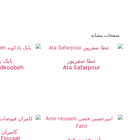
صفحات مشابه
عطا صفرپور
بابک ب
adkoobeh
Ata Safarpour
کامران 
Fiozaat
امیرحسین فتحی