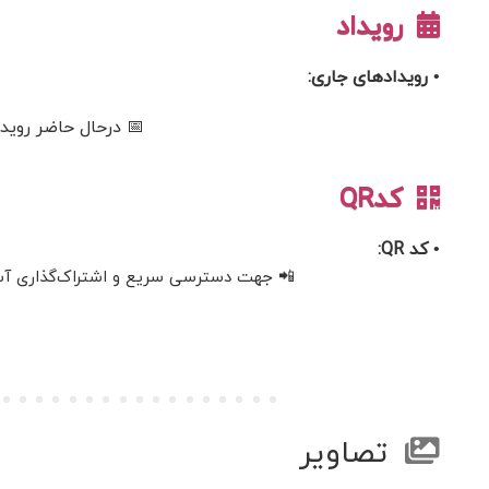
رویداد
• رویدادهای جاری:
📅 درحال حاضر رویدا
کدQR
• کد QR:
📲 جهت دسترسی سریع و اشتراک‌گذاری آسان، 
تصاویر