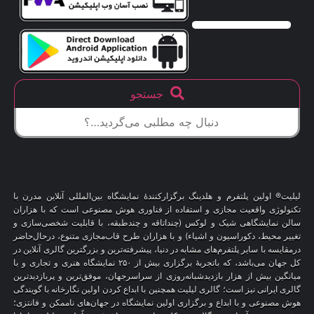
جستجو
لیلیت® اولین پلتفرم و هلدینگ برگزارکنندهٔ نمایشگاه بین‌المللی آنلاین مدرن با
تکنولوژی واقعیت مجازی و استفاده از فناوری هوش مصنوعی است که با هزاران
سالن نمایشگاهی شیک و لوکس (چنداتاقه و چندطبقه، با قابلیت شخصی‌سازی و
تغییر محیط، دکوراسیون و اشیاء) و با هزاران طرح قاب‌مجازی متنوع، درحال‌حاضر
درمقایسه با سایر پلتفرم‌های مشابه در دنیا، پیشرفته‌ترین و بزرگترین گالری آنلاین در
کل جهان می‌باشد، که باتجربهٔ برگزاری بیش از ۲۵۰ نمایشگاه هنری و تجاری و با
میانگین بیش از هزار بازدیدشبانه‌روزی از سراسرجهان، موفق‌ترین و پربازدیدترین
گالری ایرانی نیز است؛ گالری لیلیت همچنین با ابداع کردن اولین نگارخانه با گویندگی
هوش مصنوعی و با ابداع و برگزاری اولین نمایشگاه در جهان‌های ناممکن و فانتزی؛