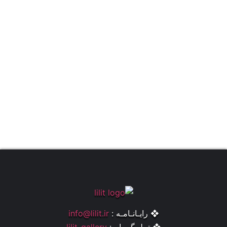
❖ رایـانـامـه :
info@lilit.ir