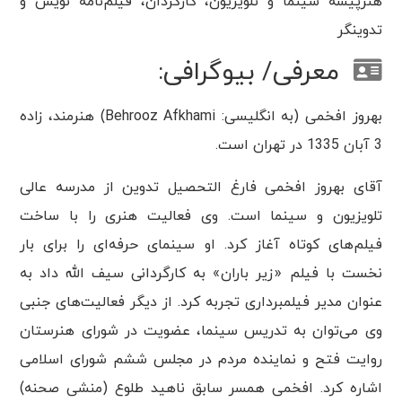
هنرپیشه سینما و تلویزیون، کارگردان، فیلم‌نامه ‌نویس و
تدوینگر
معرفی/ بیوگرافی:
بهروز افخمی (به انگلیسی: Behrooz Afkhami) هنرمند، زاده
3 آبان 1335 در تهران است.
آقای بهروز افخمی فارغ التحصیل تدوین از مدرسه عالی
تلویزیون و سینما است. وی فعالیت هنری را با ساخت
فیلم‌های کوتاه آغاز کرد. او سینمای حرفه‌ای را برای بار
نخست با فیلم «زیر باران» به کارگردانی سیف الله داد به
عنوان مدیر فیلمبرداری تجربه کرد. از دیگر فعالیت‌های جنبی
وی می‌توان به تدریس سینما، عضویت در شورای هنرستان
روایت فتح و نماینده مردم در مجلس ششم شورای اسلامی
اشاره کرد. افخمی همسر سابق ناهید طلوع (منشی صحنه)