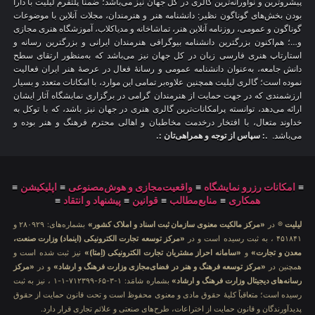
پیشروترین و نوآورانه‌ترین گالری در کل جهان نیز می‌باشد؛ ضمناً پلتفرم لیلیت با دارا
بودن بخش‌های گوناگون نظیر: دانشنامه هنر و هنرمندان، مجلات آنلاین با موضوعات
گوناگون و عمومی، روزنامه آنلاین هنر، تماشاخانه و مدیاکلاب، آموزشگاه هنری مجازی
و…؛ هم‌اکنون بزرگترین دانشنامه بیوگرافی هنرمندان ایرانی و بزرگترین رسانه و
استارتاپ هنری فارسی زبان در کل جهان نیز می‌باشد که به‌منظور ارتقای سطح
دانش جامعه، به‌عنوان دانشنامه عمومی و رسانهٔ فعال در عرصهٔ هنر ایران فعالیت
نموده است؛ گالری لیلیت همچنین علاوه‌بر تمامی این موارد، با امکانات متعدد و بسیار
ارزشمندی که در جهت حمایت از هنرمندان گرامی در برگزاری نمایشگاه آثار ایشان
ارائه می‌دهد، توانسته پرامکانات‌ترین گالری هنری در جهان نیز باشد، که با توکل به
خداوند متعال، با افتخار درخدمت مخاطبان و اهالی محترم فرهنگ و هنر بوده و
می‌باشد.
.: سپاس از توجه و همراهی‌تان :.
≡
امکانات رزرو نمایشگاه
≡
واقعیت‌مجازی و هوش‌مصنوعی
≡
اپلیکیشن
≡
همکاری
≡
منابع‌مطالب
≡
قوانین
≡
پیشنهاد و انتقاد
≡
لیلیت
® در
«مرکز مالکیت معنوی سازمان ثبت اسناد و املاک کشور»
بشماره‌های: ۲۸۰۹۲۹ و
۴۵۱۸۴۱ ، به ثبت رسیده است و در
«مرکز توسعه تجارت الکترونیکی (اینماد) وزارت صنعت،
معدن و تجارت»
و
«سامانه احراز مشتریان تجارت الکترونیکی (اِمتا)»
نیز ثبت شده است و
همچنین در
«مرکز توسعه فرهنگ و هنر در فضای‌مجازی وزارت فرهنگ و ارشاد»
و در
«مرکز
رسانه‌های دیجیتال وزارت فرهنگ و ارشاد»
بشماره شامَد: ۱-۳-۶۵-۷۱۲۳۹۹-۱-۱ ، نیز به ثبت
رسیده است؛ متعاقباً کلیهٔ حقوق مادی و معنوی محفوظ است و تحت قانون حمایت از حقوق
پدیدآورندگان و قانون حمایت از اختراعات، طرح‌های صنعتی و علائم تجاری قرار دارد.