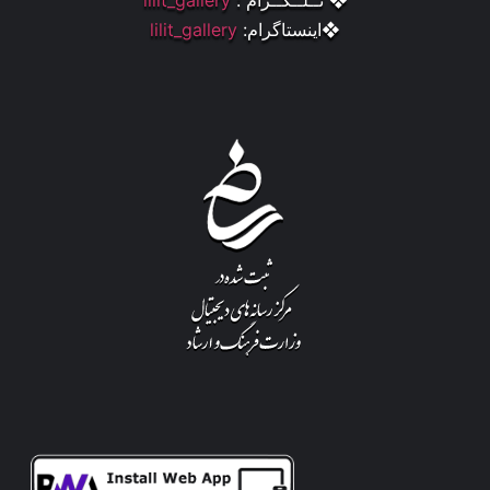
❖ تــلــگــرام :
lilit_gallery
❖اینستاگرام:
lilit_gallery