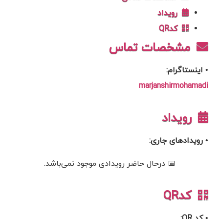
رویداد
کدQR
مشخصات تماس
• اینستاگرام:
marjanshirmohamadi
رویداد
• رویدادهای جاری:
📅 درحال حاضر رویدادی موجود نمی‌باشد.
کدQR
• کد QR: