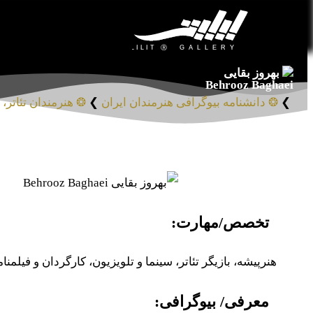
بهروز بقایی
Behrooz Baghaei
❯
❂ دانشنامه بیوگرافی هنرمندان ایران
❯
❂ هنرمندان تئاتر، 
تخصص/مهارت:
هنرپیشه، بازیگر تئاتر، سینما و تلویزیون، کارگردان و فیلمنا
معرفی/ بیوگرافی: