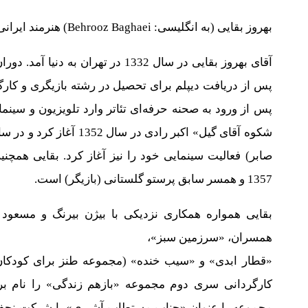
بهروز بقایی (به انگلیسی: Behrooz Baghaei) هنرمند ایرانی، زاده 17 تیر 1332 در تهران است.
آقای بهروز بقایی در سال 1332 در ته
پس از دریافت دیپلم برای تحصیل در رشته بازیگری و کارگر
پس از ورود به صحنه حرفه‌ای تئاتر وارد تلویزیون و سینما 
صابر) فعالیت سینمایی خود را نیز آغاز کرد. بقایی همچنی
1357 و همسر سابق پرستو گلستانی (بازیگر) است.
بقایی همواره همکاری نزدیکی با بیژن بیرنگ و مسعود 
همسران، «سرزمین سبز»،
«قطار ابدی» و «سیب خنده» (مجموعه طنز برای کودکان) 
کارگردانی سری دوم مجموعه «بازهم زندگی» را نام ب
مجموعه با عنوان «جناب مستطاب آشپری» با شرکت نجف 