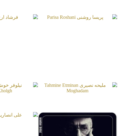
صفحات مشابه
پریسا روشنی
فرشا
d Arj
Parisa Roshani
ملیحه نصیری
نیلوفر 
hoshKholgh
Tahmine Etminan Moghadam
علی ان
sarian