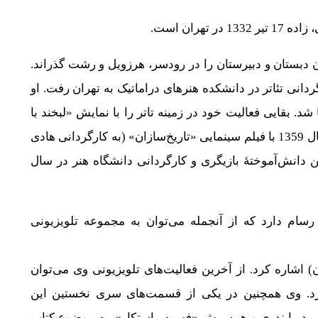
ران به دنیا آمد. دوران دبستان و دبیرستان را در رودسر، هرزویل و رشت گذراند.
دانی تئاتر در دانشکده هنرهای دراماتیک به تهران رفت. او
شد. بقایی فعالیت خود در زمینه تاتر را با نمایش «لبخند با
شکوه آقای گیل» اکبر رادی در سال 1352 آغاز کرد و در سال 1359 با فیلم سینمایی «تاریخ‌سازان» (به کارگردانی هادی
ن دانش‌آموختهٔ بازیگری و کارگردانی دانشگاه هنر در سال
رسام دارد که از آنجمله می‌توان به مجموعه تلویزیونی
اشاره کرد. از آخرین فعالیت‌های تلویزیونی وی می‌توان
رد. وی همچنین در یکی از قسمت‌های سری نخستین این
دریابندری و همسرش «فهیمه راستکار»، به موضوع کتاب