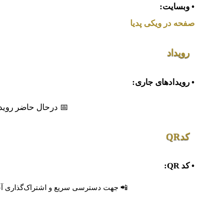
• وبسایت:
صفحه در ویکی پدیا
رویداد
• رویدادهای جاری:
📅 درحال حاضر روید
کدQR
• کد QR:
📲 جهت دسترسی سریع و اشتراک‌گذاری آسان،