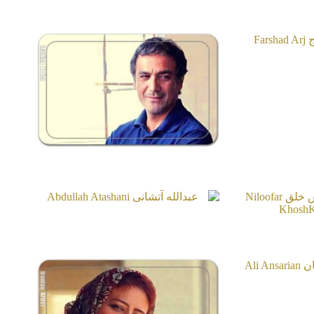
د ارج
Farsha
علیرضا آقاخانی
Alireza Aghakhani
عبدالله آتشانی
خوش خلق
Abdullah Atashani
Niloofar K
صاریان
Ali An