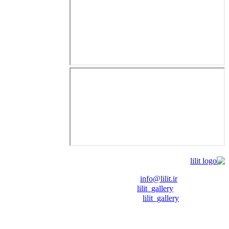
❖ رایـانـامـه :
info@lilit.ir
❖ تــلــگــرام :
lilit_gallery
❖اینستاگرام:
lilit_gallery