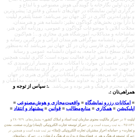
کردن اولین نگارخانه با گویندگی هوش مصنوعی و با ابداع و
برگزاری اولین نمایشگاه در جهان‌های ناممکن و فانتزی؛ پیشروترین
و نوآورانه‌ترین گالری در کل جهان نیز می‌باشد؛ ضمناً پلتفرم لیلیت
با دارا بودن بخش‌های گوناگون نظیر: دانشنامه هنر و هنرمندان،
مجلات آنلاین با موضوعات گوناگون و عمومی، روزنامه آنلاین هنر،
تماشاخانه و مدیاکلاب، آموزشگاه هنری مجازی و…؛ هم‌اکنون
بزرگترین دانشنامه بیوگرافی هنرمندان ایرانی و بزرگترین رسانه و
استارتاپ هنری فارسی زبان در کل جهان نیز می‌باشد که به‌منظور
ارتقای سطح دانش جامعه، به‌عنوان دانشنامه عمومی و رسانهٔ
فعال در عرصهٔ هنر ایران فعالیت نموده است؛ گالری لیلیت همچنین
علاوه‌بر تمامی این موارد، با امکانات متعدد و بسیار ارزشمندی که
در جهت حمایت از هنرمندان گرامی در برگزاری نمایشگاه آثار
ایشان ارائه می‌دهد، توانسته پرامکانات‌ترین گالری هنری در جهان
نیز باشد، که با توکل به خداوند متعال، با افتخار درخدمت مخاطبان و
اهالی محترم فرهنگ و هنر بوده و می‌باشد.
.: سپاس از توجه و
همراهی‌تان :.
≡
امکانات رزرو نمایشگاه
≡
واقعیت‌مجازی و هوش‌مصنوعی
≡
اپلیکیشن
≡
همکاری
≡
منابع‌مطالب
≡
قوانین
≡
پیشنهاد و انتقاد
≡
لیلیت
® در
«مرکز مالکیت معنوی سازمان ثبت اسناد و املاک کشور»
بشماره‌های: ۲۸۰۹۲۹ و
۴۵۱۸۴۱ ، به ثبت رسیده است و در
«مرکز توسعه تجارت الکترونیکی (اینماد) وزارت صنعت، معدن
و تجارت»
و
«سامانه احراز مشتریان تجارت الکترونیکی (اِمتا)»
نیز ثبت شده است و همچنین در
«مرکز توسعه فرهنگ و هنر در فضای‌مجازی وزارت فرهنگ و ارشاد»
و در
«مرکز رسانه‌های