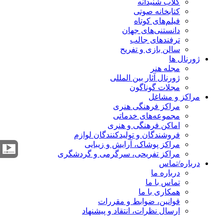
کلاب شنیدانه
کتابخانه صوتی
فیلم‌های کوتاه
دانستنی‌های جهان
ترفندهای جالب
سالن بازی و تفریح
ژورنال ها
مجله هنر
ژورنال آثار بین المللی
مجلات گوناگون
مراکز و مشاغل
مراکز فرهنگی هنری
مجموعه‌های خدماتی
اماکن فرهنگی و هنری
فروشندگان و تولیدکنندگان لوازم
مراکز پوشاک، آرایش و زیبایی
مراکز تفریحی، سرگرمی و گردشگری
درباره/تماس
درباره ما
تماس با ما
همکاری با ما
قوانین، ضوابط و مقررات
ارسال نظرات، انتقاد و پیشنهاد