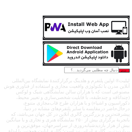
جستجو
لیلیت® اولین پلتفرم و هلدینگ برگزارکنندهٔ نمایشگاه بین‌المللی
آنلاین مدرن با تکنولوژی واقعیت مجازی و استفاده از فناوری هوش
مصنوعی است که با هزاران سالن نمایشگاهی شیک و لوکس
(چنداتاقه و چندطبقه، با قابلیت شخصی‌سازی و تغییر محیط،
دکوراسیون و اشیاء) و با هزاران طرح قاب‌مجازی متنوع،
درحال‌حاضر درمقایسه با سایر پلتفرم‌های مشابه در دنیا،
پیشرفته‌ترین و بزرگترین گالری آنلاین در کل جهان می‌باشد، که
باتجربهٔ برگزاری بیش از ۲۵۰ نمایشگاه هنری و تجاری و با میانگین
بیش از هزار بازدیدشبانه‌روزی از سراسرجهان، موفق‌ترین و
پربازدیدترین گالری ایرانی نیز است؛ گالری لیلیت همچنین با ابداع