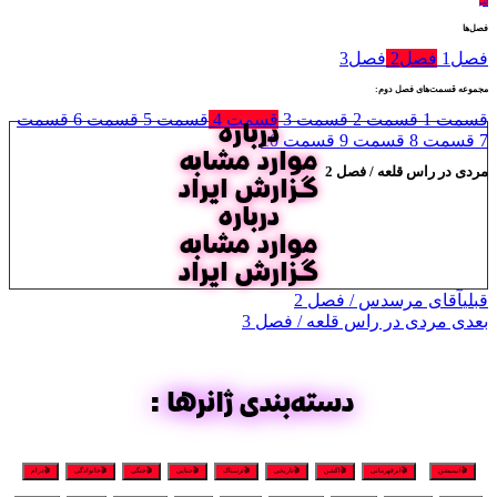
لغو
فصل‌ها
فصل
1
فصل
2
فصل
3
مجموعه قسمت‌های فصل دوم:
قسمت 1
قسمت 2
قسمت 3
قسمت 4
قسمت 5
قسمت 6
قسمت
درباره
7
قسمت 8
قسمت 9
قسمت 10
موارد مشابه
مردی در راس قلعه / فصل 2
گزارش ایراد
درباره
موارد مشابه
گزارش ایراد
قبلی
آقای مرسدس / فصل 2
بعدی
مردی در راس قلعه / فصل 3
دسته‌بندی ژانرها:
🎬انیمیشن
🎬ابرقهرمانی
🎬اکشن
🎬تاریخی
🎬ترسناک
🎬جنایی
🎬جنگی
🎬خانوادگی
🎬درام