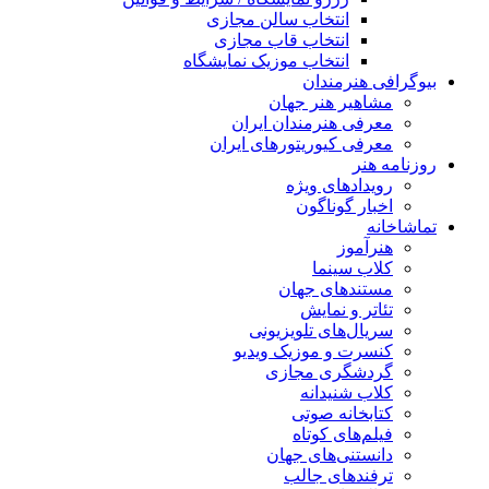
انتخاب سالن مجازی
انتخاب قاب مجازی
انتخاب موزیک نمایشگاه
بیوگرافی هنرمندان
مشاهیر هنر جهان
معرفی هنرمندان ایران
معرفی کیوریتورهای ایران
روزنامه هنر
رویدادهای ویژه
اخبار گوناگون
تماشاخانه
هنرآموز
کلاب سینما
مستندهای جهان
تئاتر و نمایش
سریال‌های تلویزیونی
کنسرت و موزیک ویدیو
گردشگری مجازی
کلاب شنیدانه
کتابخانه صوتی
فیلم‌های کوتاه
دانستنی‌های جهان
ترفندهای جالب