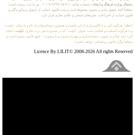
دیجیتال وزارت فرهنگ و ارشاد»
بشماره شامَد: ۱-۳-۶۵-۷۱۲۳۹۹-۱-۱ ، نیز به ثبت رسیده است؛
متعاقباً کلیهٔ حقوق مادی و معنوی محفوظ است و تحت قانون حمایت از حقوق پدیدآورندگان و
قانون حمایت از اختراعات، طرح‌های صنعتی و علائم تجاری قرار دارد.
اخطار! هرگونه کپی و یا الگوبرداری از این پلتفرم و همچنین سوءاستفاده از نام و یا نشان «لیلیت»
و یا هرگونه استفاده و فعالیت تحت عنوان “لیلیت” که در محدودهٔ ثبتی برند تجاری
«لیلیت»
انجام
گیرد (چه عیناً و یا بصورت مشابه‌سازی و بهمراه پسوند و یا پیشوند) ؛ طبق قانون ممنوع است و
متعاقباً پیگرد قانونی و قضایی خواهد داشت!
Licence By LILIT© 2008-2026 All rights Reserved