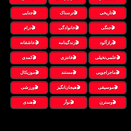
🎬تاریخی
🎬ترسناک
🎬جنایی
🎬جنگی
🎬خانوادگی
🎬درام
🎬رازآلود
🎬زندگینامه
🎬عاشقانه
🎬علمی‌تخیلی
🎬فانتزی
🎬کمدی
🎬ماجراجویی
🎬مستند
🎬موزیکال
🎬موسیقی
🎬هیجان‌انگیز
🎬ورزشی
🎬وسترن
🎬نوآر
🎬هندی