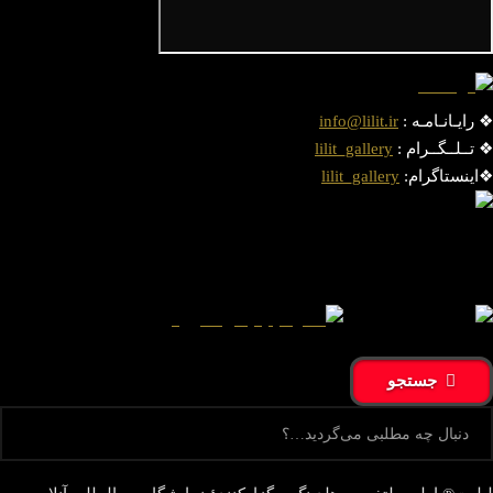
❖ رایـانـامـه :
info@lilit.ir
❖ تــلــگــرام :
lilit_gallery
❖اینستاگرام:
lilit_gallery
جستجو