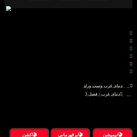
درباره
موارد مشابه
گزارش ایراد
درباره
موارد مشابه
گزارش ایراد
قبلی
دنیای غرب وست ورلد
بعدی
دنیای غرب / فصل 3
دسته‌بندی ژانرها:
🎬انیمیشن
🎬ابرقهرمانی
🎬اکشن