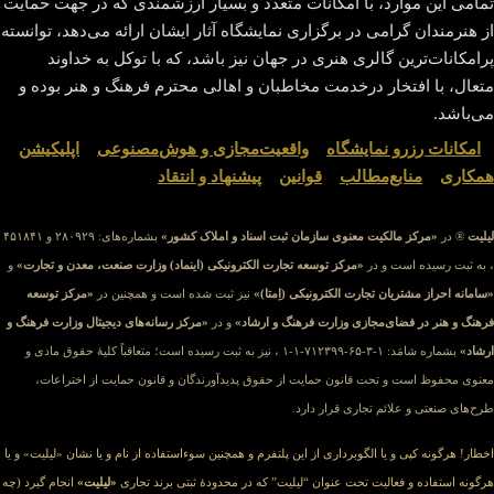
تمامی این موارد، با امکانات متعدد و بسیار ارزشمندی که در جهت حمایت
از هنرمندان گرامی در برگزاری نمایشگاه آثار ایشان ارائه می‌دهد، توانسته
پرامکانات‌ترین گالری هنری در جهان نیز باشد، که با توکل به خداوند
متعال، با افتخار درخدمت مخاطبان و اهالی محترم فرهنگ و هنر بوده و
می‌باشد.
.: سپاس از توجه و همراهی‌تان :.
≡
امکانات رزرو نمایشگاه
≡
واقعیت‌مجازی و هوش‌مصنوعی
≡
اپلیکیشن
≡
همکاری
≡
منابع‌مطالب
≡
قوانین
≡
پیشنهاد و انتقاد
≡
لیلیت
® در
«مرکز مالکیت معنوی سازمان ثبت اسناد و املاک کشور»
بشماره‌های: ۲۸۰۹۲۹ و ۴۵۱۸۴۱
، به ثبت رسیده است و در
«مرکز توسعه تجارت الکترونیکی (اینماد) وزارت صنعت، معدن و تجارت»
و
«سامانه احراز مشتریان تجارت الکترونیکی (اِمتا)»
نیز ثبت شده است و همچنین در
«مرکز توسعه
فرهنگ و هنر در فضای‌مجازی وزارت فرهنگ و ارشاد»
و در
«مرکز رسانه‌های دیجیتال وزارت فرهنگ و
ارشاد»
بشماره شامَد: ۱-۳-۶۵-۷۱۲۳۹۹-۱-۱ ، نیز به ثبت رسیده است؛ متعاقباً کلیهٔ حقوق مادی و
معنوی محفوظ است و تحت قانون حمایت از حقوق پدیدآورندگان و قانون حمایت از اختراعات،
طرح‌های صنعتی و علائم تجاری قرار دارد.
اخطار! هرگونه کپی و یا الگوبرداری از این پلتفرم و همچنین سوءاستفاده از نام و یا نشان «لیلیت» و یا
هرگونه استفاده و فعالیت تحت عنوان “لیلیت” که در محدودهٔ ثبتی برند تجاری
«لیلیت»
انجام گیرد (چه