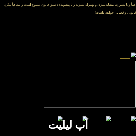
عیناً و یا بصورت مشابه‌سازی و بهمراه پسوند و یا پیشوند) ؛ طبق قانون ممنوع است و متعاقباً پیگرد
قانونی و قضایی خواهد داشت!
Licence By LILIT© 2008-2026 All rights Reserved
اَپ لیلیت