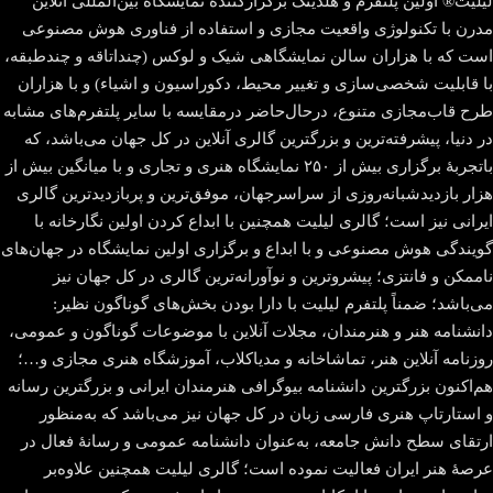
لیلیت® اولین پلتفرم و هلدینگ برگزارکنندهٔ نمایشگاه بین‌المللی آنلاین
مدرن با تکنولوژی واقعیت مجازی و استفاده از فناوری هوش مصنوعی
است که با هزاران سالن نمایشگاهی شیک و لوکس (چنداتاقه و چندطبقه،
با قابلیت شخصی‌سازی و تغییر محیط، دکوراسیون و اشیاء) و با هزاران
طرح قاب‌مجازی متنوع، درحال‌حاضر درمقایسه با سایر پلتفرم‌های مشابه
در دنیا، پیشرفته‌ترین و بزرگترین گالری آنلاین در کل جهان می‌باشد، که
باتجربهٔ برگزاری بیش از ۲۵۰ نمایشگاه هنری و تجاری و با میانگین بیش از
هزار بازدیدشبانه‌روزی از سراسرجهان، موفق‌ترین و پربازدیدترین گالری
ایرانی نیز است؛ گالری لیلیت همچنین با ابداع کردن اولین نگارخانه با
گویندگی هوش مصنوعی و با ابداع و برگزاری اولین نمایشگاه در جهان‌های
ناممکن و فانتزی؛ پیشروترین و نوآورانه‌ترین گالری در کل جهان نیز
می‌باشد؛ ضمناً پلتفرم لیلیت با دارا بودن بخش‌های گوناگون نظیر:
دانشنامه هنر و هنرمندان، مجلات آنلاین با موضوعات گوناگون و عمومی،
روزنامه آنلاین هنر، تماشاخانه و مدیاکلاب، آموزشگاه هنری مجازی و…؛
هم‌اکنون بزرگترین دانشنامه بیوگرافی هنرمندان ایرانی و بزرگترین رسانه
و استارتاپ هنری فارسی زبان در کل جهان نیز می‌باشد که به‌منظور
ارتقای سطح دانش جامعه، به‌عنوان دانشنامه عمومی و رسانهٔ فعال در
عرصهٔ هنر ایران فعالیت نموده است؛ گالری لیلیت همچنین علاوه‌بر